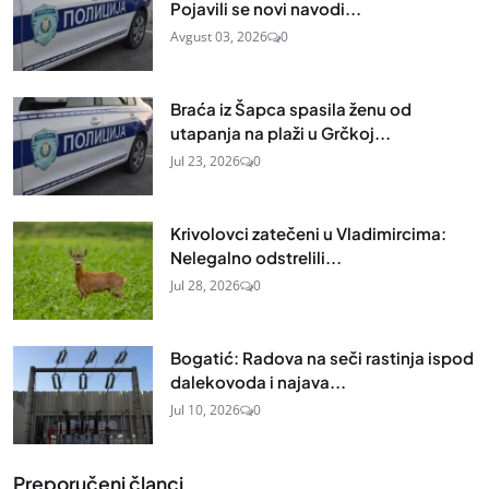
Pojavili se novi navodi...
Avgust 03, 2026
0
Braća iz Šapca spasila ženu od
utapanja na plaži u Grčkoj...
Jul 23, 2026
0
Krivolovci zatečeni u Vladimircima:
Nelegalno odstrelili...
Jul 28, 2026
0
Bogatić: Radova na seči rastinja ispod
dalekovoda i najava...
Jul 10, 2026
0
Preporučeni članci