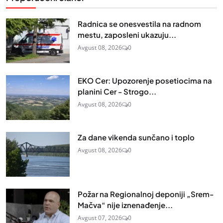
Radnica se onesvestila na radnom
mestu, zaposleni ukazuju...
Avgust 08, 2026
0
EKO Cer: Upozorenje posetiocima na
planini Cer - Strogo...
Avgust 08, 2026
0
Za dane vikenda sunčano i toplo
Avgust 08, 2026
0
Požar na Regionalnoj deponiji „Srem-
Mačva“ nije iznenađenje...
Avgust 07, 2026
0