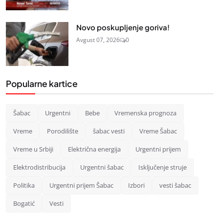
Novo poskupljenje goriva!
Avgust 07, 2026
0
Popularne kartice
Šabac
Urgentni
Bebe
Vremenska prognoza
Vreme
Porodilište
šabac vesti
Vreme Šabac
Vreme u Srbiji
Električna energija
Urgentni prijem
Elektrodistribucija
Urgentni šabac
Isključenje struje
Politika
Urgentni prijem Šabac
Izbori
vesti šabac
Bogatić
Vesti