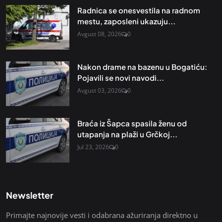
Radnica se onesvestila na radnom
mestu, zaposleni ukazuju...
Avgust 08, 2026
0
Nakon drame na bazenu u Bogatiću:
Pojavili se novi navodi...
Avgust 03, 2026
0
Braća iz Šapca spasila ženu od
utapanja na plaži u Grčkoj...
Jul 23, 2026
0
Newsletter
Primajte najnovije vesti i odabrana ažuriranja direktno u