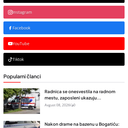
Instagram
Facebook
YouTube
Tiktok
Popularni članci
Radnica se onesvestila na radnom
mestu, zaposleni ukazuju...
Avgust 08, 2026
0
Nakon drame na bazenu u Bogatiću: