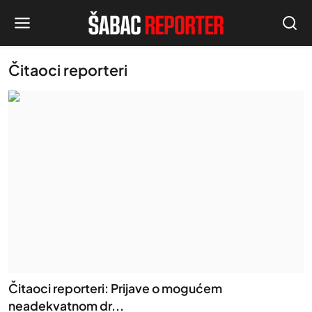
Čitaoci reporteri
Čitaoci reporteri: Prijave o mogućem
neadekvatnom dr...