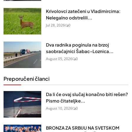
Krivolovci zatečeni u Vladimircima:
Nelegalno odstrelili...
Jul 28, 2026
0
Dva radnika poginula na brzoj
saobraćajnici Šabac–Loznica...
Avgust 05, 2026
0
Preporučeni članci
Da li će ovaj slučaj konačno biti rešen?
Pismo čitateljke...
Avgust 10, 2026
0
BRONZA ZA SRBIJU NA SVETSKOM