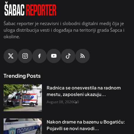
Šabac reporter je nezavisni i slobodni digitalni medij čija je
uloga distribucija vesti i događaja na teritoriji grada Šapca i
okoline.
Trending Posts
Radnica se onesvestila na radnom
mestu, zaposleni ukazuju...
Avgust 08, 2026
0
Nakon drame na bazenu u Bogatiću:
Pojavili se novi navodi...