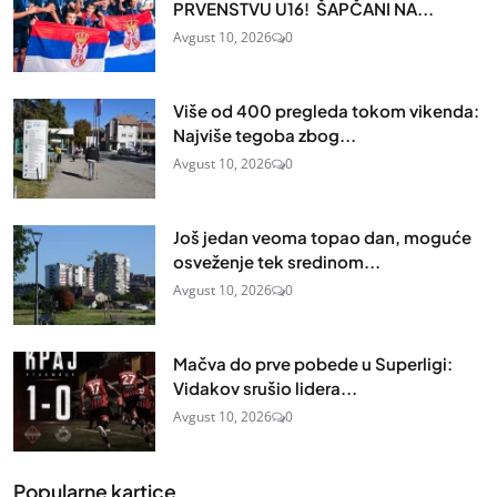
PRVENSTVU U16! ŠAPČANI NA...
Avgust 10, 2026
0
Više od 400 pregleda tokom vikenda:
Najviše tegoba zbog...
Avgust 10, 2026
0
Još jedan veoma topao dan, moguće
osveženje tek sredinom...
Avgust 10, 2026
0
Mačva do prve pobede u Superligi:
Vidakov srušio lidera...
Avgust 10, 2026
0
Popularne kartice