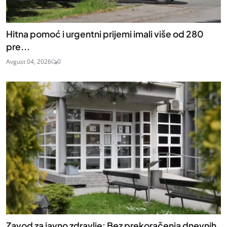
Hitna pomoć i urgentni prijemi imali više od 280
pre...
Avgust 04, 2026
0
Zavod za javno zdravlje: Bez prekoračenja dnevnih