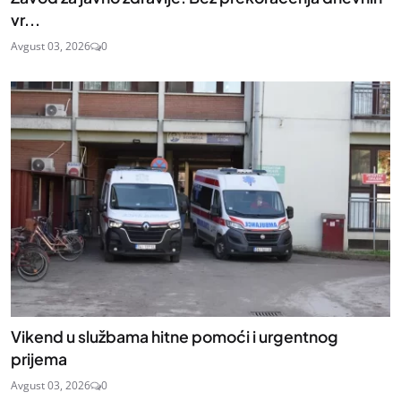
vr...
Avgust 03, 2026
0
Vikend u službama hitne pomoći i urgentnog
prijema
Avgust 03, 2026
0