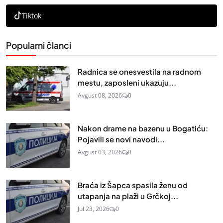
Tiktok
Popularni članci
Radnica se onesvestila na radnom
mestu, zaposleni ukazuju...
Avgust 08, 2026
0
Nakon drame na bazenu u Bogatiću:
Pojavili se novi navodi...
Avgust 03, 2026
0
Braća iz Šapca spasila ženu od
utapanja na plaži u Grčkoj...
Jul 23, 2026
0