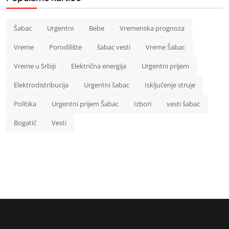
Šabac
Urgentni
Bebe
Vremenska prognoza
Vreme
Porodilište
šabac vesti
Vreme Šabac
Vreme u Srbiji
Električna energija
Urgentni prijem
Elektrodistribucija
Urgentni šabac
Isključenje struje
Politika
Urgentni prijem Šabac
Izbori
vesti šabac
Bogatić
Vesti