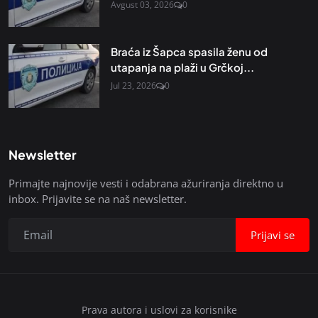
Avgust 03, 2026
0
Braća iz Šapca spasila ženu od
utapanja na plaži u Grčkoj...
Jul 23, 2026
0
Newsletter
Primajte najnovije vesti i odabrana ažuriranja direktno u
inbox. Prijavite se na naš newsletter.
Prijavi se
Prava autora i uslovi za korisnike