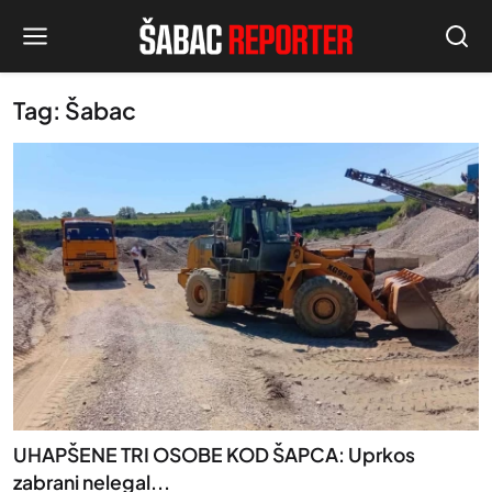
Tag: Šabac
UHAPŠENE TRI OSOBE KOD ŠAPCA: Uprkos
zabrani nelegal...