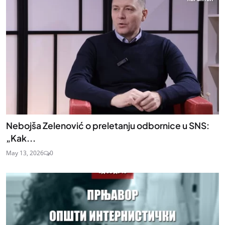
Nebojša Zelenović o preletanju odbornice u SNS:
„Kak...
May 13, 2026
0