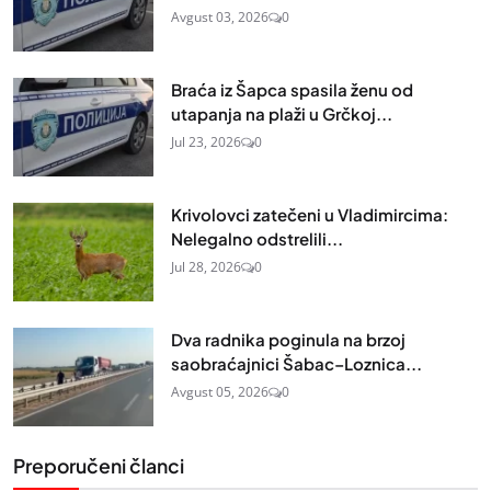
Avgust 03, 2026
0
Braća iz Šapca spasila ženu od
utapanja na plaži u Grčkoj...
Jul 23, 2026
0
Krivolovci zatečeni u Vladimircima:
Nelegalno odstrelili...
Jul 28, 2026
0
Dva radnika poginula na brzoj
saobraćajnici Šabac–Loznica...
Avgust 05, 2026
0
Preporučeni članci