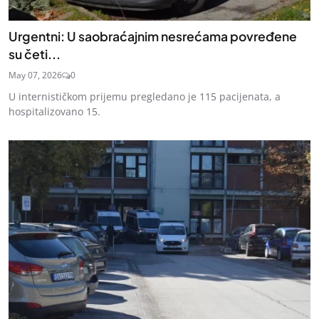
Urgentni: U saobraćajnim nesrećama povređene
su četi...
May 07, 2026
0
U internističkom prijemu pregledano je 115 pacijenata, a
hospitalizovano 15.