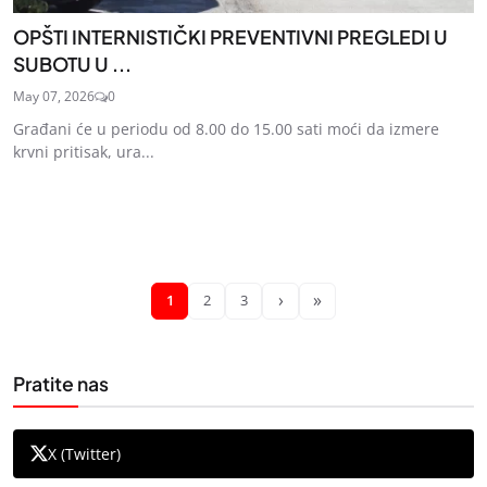
OPŠTI INTERNISTIČKI PREVENTIVNI PREGLEDI U
SUBOTU U ...
May 07, 2026
0
Građani će u periodu od 8.00 do 15.00 sati moći da izmere
krvni pritisak, ura...
›
»
1
2
3
Pratite nas
X (Twitter)