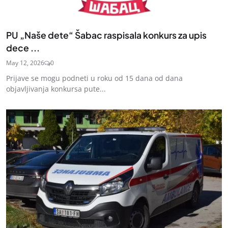
PU „Naše dete“ Šabac raspisala konkurs za upis
dece ...
May 12, 2026
0
Prijave se mogu podneti u roku od 15 dana od dana
objavljivanja konkursa pute...