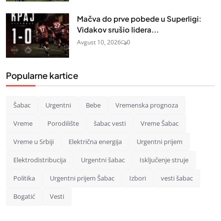
Mačva do prve pobede u Superligi:
Vidakov srušio lidera...
Avgust 10, 2026
0
Popularne kartice
Šabac
Urgentni
Bebe
Vremenska prognoza
Vreme
Porodilište
šabac vesti
Vreme Šabac
Vreme u Srbiji
Električna energija
Urgentni prijem
Elektrodistribucija
Urgentni šabac
Isključenje struje
Politika
Urgentni prijem Šabac
Izbori
vesti šabac
Bogatić
Vesti