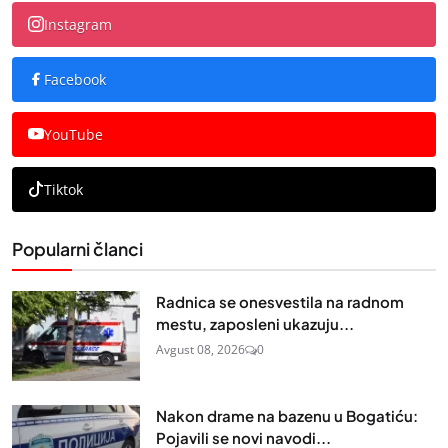
Instagram
Facebook
YouTube
Tiktok
Popularni članci
Radnica se onesvestila na radnom
mestu, zaposleni ukazuju...
Avgust 08, 2026
0
Nakon drame na bazenu u Bogatiću:
Pojavili se novi navodi...