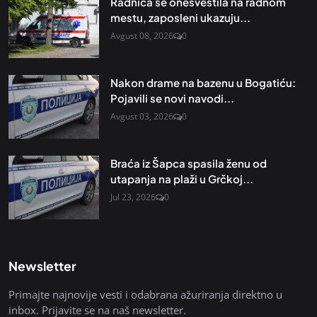
Radnica se onesvestila na radnom
mestu, zaposleni ukazuju...
Avgust 08, 2026
0
Nakon drame na bazenu u Bogatiću:
Pojavili se novi navodi...
Avgust 03, 2026
0
Braća iz Šapca spasila ženu od
utapanja na plaži u Grčkoj...
Jul 23, 2026
0
Newsletter
Primajte najnovije vesti i odabrana ažuriranja direktno u
inbox. Prijavite se na naš newsletter.