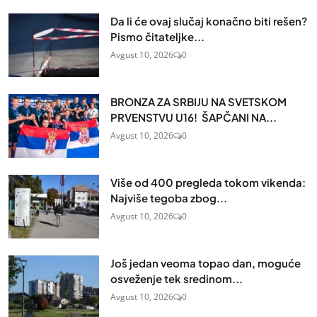
Da li će ovaj slučaj konačno biti rešen?
Pismo čitateljke...
Avgust 10, 2026
0
BRONZA ZA SRBIJU NA SVETSKOM
PRVENSTVU U16! ŠAPČANI NA...
Avgust 10, 2026
0
Više od 400 pregleda tokom vikenda:
Najviše tegoba zbog...
Avgust 10, 2026
0
Još jedan veoma topao dan, moguće
osveženje tek sredinom...
Avgust 10, 2026
0