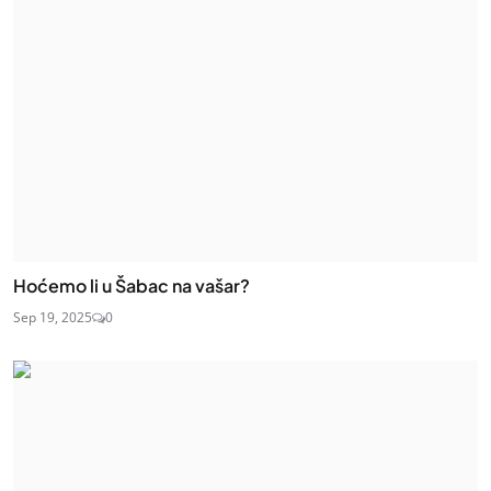
Hoćemo li u Šabac na vašar?
Sep 19, 2025
0