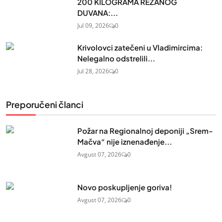
200 KILOGRAMA REZANOG
DUVANA:...
Jul 09, 2026
0
Krivolovci zatečeni u Vladimircima:
Nelegalno odstrelili...
Jul 28, 2026
0
Preporučeni članci
Požar na Regionalnoj deponiji „Srem-
Mačva“ nije iznenađenje...
Avgust 07, 2026
0
Novo poskupljenje goriva!
Avgust 07, 2026
0