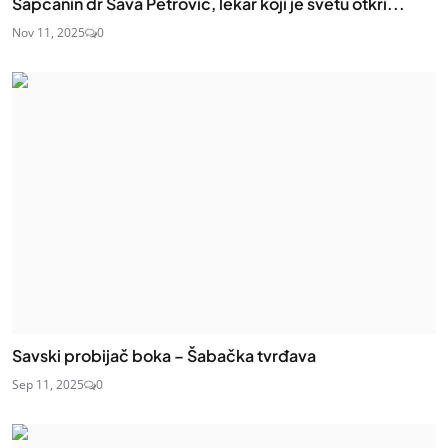
Šapčanin dr Sava Petrović, lekar koji je svetu otkri...
Nov 11, 2025
0
Savski probijač boka – Šabačka tvrđava
Sep 11, 2025
0