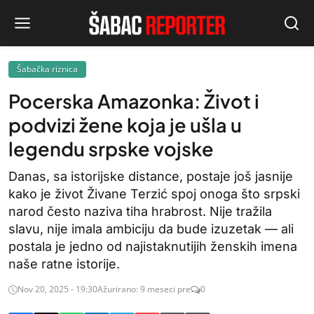
Šabačka riznica
Pocerska Amazonka: Život i
podvizi žene koja je ušla u
legendu srpske vojske
Danas, sa istorijske distance, postaje još jasnije
kako je život Živane Terzić spoj onoga što srpski
narod često naziva tiha hrabrost. Nije tražila
slavu, nije imala ambiciju da bude izuzetak — ali
postala je jedno od najistaknutijih ženskih imena
naše ratne istorije.
Nov 20, 2025 - 19:30
Ažurirano: 9 meseci pre
0