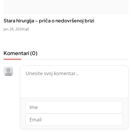
Stara hirurgija – priča o nedovršenoj brizi
Jan 28, 2026
0
Komentari (
0
)