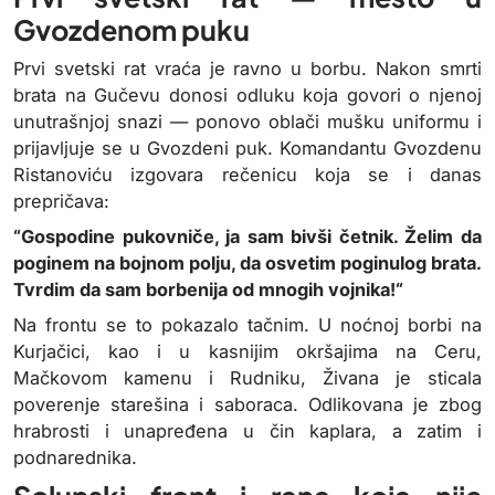
Gvozdenom puku
Prvi svetski rat vraća je ravno u borbu. Nakon smrti
brata na Gučevu donosi odluku koja govori o njenoj
unutrašnjoj snazi — ponovo oblači mušku uniformu i
prijavljuje se u Gvozdeni puk. Komandantu Gvozdenu
Ristanoviću izgovara rečenicu koja se i danas
prepričava:
“Gospodine pukovniče, ja sam bivši četnik. Želim da
poginem na bojnom polju, da osvetim poginulog brata.
Tvrdim da sam borbenija od mnogih vojnika!“
Na frontu se to pokazalo tačnim. U noćnoj borbi na
Kurjačici, kao i u kasnijim okršajima na Ceru,
Mačkovom kamenu i Rudniku, Živana je sticala
poverenje starešina i saboraca. Odlikovana je zbog
hrabrosti i unapređena u čin kaplara, a zatim i
podnarednika.