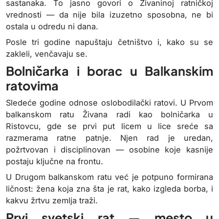
sastanaka. To jasno govori o Živaninoj ratničkoj
vrednosti — da nije bila izuzetno sposobna, ne bi
ostala u odredu ni dana.
Posle tri godine napuštaju četništvo i, kako su se
zakleli, venčavaju se.
Bolničarka i borac u Balkanskim
ratovima
Sledeće godine odnose oslobodilački ratovi. U Prvom
balkanskom ratu Živana radi kao bolničarka u
Ristovcu, gde se prvi put licem u lice sreće sa
razmerama ratne patnje. Njen rad je uredan,
požrtvovan i disciplinovan — osobine koje kasnije
postaju ključne na frontu.
U Drugom balkanskom ratu već je potpuno formirana
ličnost: žena koja zna šta je rat, kako izgleda borba, i
kakvu žrtvu zemlja traži.
Prvi svetski rat — mesto u