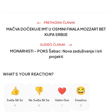
PRETHODNI ČLANAK
MAČVA DOČEKUJE IMT U OSMINI FINALA MOZZART BET
KUPA SRBIJE
SLEDEĆI ČLANAK
MONARHISTI – POKS Šabac: Nova zaduživanja i isti
projekti
WHAT'S YOUR REACTION?
Sviđa Mi Se
Ne Sviđa Mi Se
Volim Ovo
Smešno
0
0
1
0