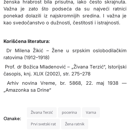
ženska hrabrost bila prisutna, iako često skrajnuta.
Važna je zato što podseća da su najveći ratnici
ponekad dolazili iz najskromnijih sredina. I važna je
kao svedočanstvo o dužnosti, čestitosti i istrajnosti.
Korišćena literatura:
Dr Milena Žikić – Žene u srpskim oslobodilačkim
ratovima (1912–1918)
Prof. dr Božica Mladenović – „Živana Terzić“, Istorijski
časopis, knj. XLIX (2002), str. 275–278
Arhiv novina Vreme, br. 5868, 22. maj 1938 —
„Amazonka sa Drine“
Živana Terzić
pocerina
Varna
Oznake:
Prvi svetski rat
Žena ratnik