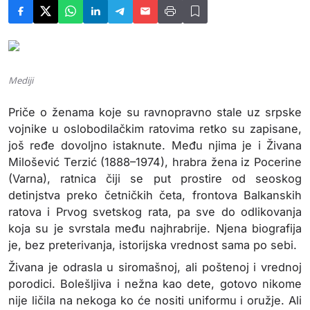
Mediji
Priče o ženama koje su ravnopravno stale uz srpske
vojnike u oslobodilačkim ratovima retko su zapisane,
još ređe dovoljno istaknute. Među njima je i Živana
Milošević Terzić (1888–1974), hrabra žena iz Pocerine
(Varna), ratnica čiji se put prostire od seoskog
detinjstva preko četničkih četa, frontova Balkanskih
ratova i Prvog svetskog rata, pa sve do odlikovanja
koja su je svrstala među najhrabrije. Njena biografija
je, bez preterivanja, istorijska vrednost sama po sebi.
Živana je odrasla u siromašnoj, ali poštenoj i vrednoj
porodici. Bolešljiva i nežna kao dete, gotovo nikome
nije ličila na nekoga ko će nositi uniformu i oružje. Ali