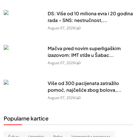
DS: Više od 10 miliona evra i 20 godina
rada – SNS: nestručnost,...
Avgust 07, 2026
0
Mačva pred novim superligaškim
izazovom: IMT stiže u Šabac...
Avgust 07, 2026
0
Više od 300 pacijenata zatražilo
pomoć, najčešće zbog bolova,...
Avgust 07, 2026
0
Popularne kartice
Šabac
Urgentni
Bebe
Vremenska prognoza