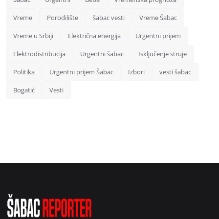
Vreme
Porodilište
šabac vesti
Vreme Šabac
Vreme u Srbiji
Električna energija
Urgentni prijem
Elektrodistribucija
Urgentni šabac
Isključenje struje
Politika
Urgentni prijem Šabac
Izbori
vesti šabac
Bogatić
Vesti