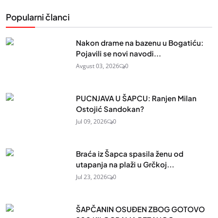
Popularni članci
Nakon drame na bazenu u Bogatiću:
Pojavili se novi navodi...
Avgust 03, 2026
0
PUCNJAVA U ŠAPCU: Ranjen Milan
Ostojić Sandokan?
Jul 09, 2026
0
Braća iz Šapca spasila ženu od
utapanja na plaži u Grčkoj...
Jul 23, 2026
0
ŠAPČANIN OSUĐEN ZBOG GOTOVO