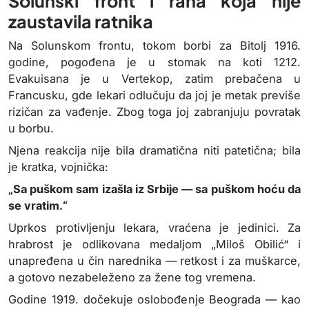
Solunski front i rana koja nije
zaustavila ratnika
Na Solunskom frontu, tokom borbi za Bitolj 1916.
godine, pogođena je u stomak na koti 1212.
Evakuisana je u Vertekop, zatim prebačena u
Francusku, gde lekari odlučuju da joj je metak previše
rizičan za vađenje. Zbog toga joj zabranjuju povratak
u borbu.
Njena reakcija nije bila dramatična niti patetična; bila
je kratka, vojnička:
„Sa puškom sam izašla iz Srbije — sa puškom hoću da
se vratim.“
Uprkos protivljenju lekara, vraćena je jedinici. Za
hrabrost je odlikovana medaljom „Miloš Obilić“ i
unapređena u čin narednika — retkost i za muškarce,
a gotovo nezabeleženo za žene tog vremena.
Godine 1919. dočekuje oslobođenje Beograda — kao