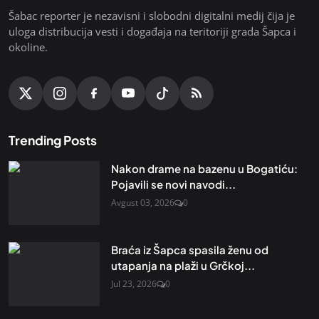
Šabac reporter je nezavisni i slobodni digitalni medij čija je
uloga distribucija vesti i događaja na teritoriji grada Šapca i
okoline.
Trending Posts
Nakon drame na bazenu u Bogatiću:
Pojavili se novi navodi...
Avgust 03, 2026
0
Braća iz Šapca spasila ženu od
utapanja na plaži u Grčkoj...
Jul 23, 2026
0