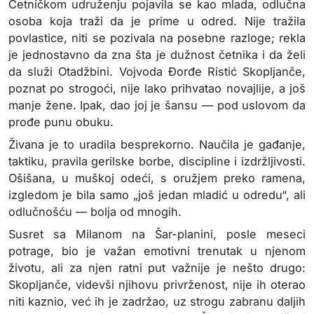
Četničkom udruženju pojavila se kao mlada, odlučna
osoba koja traži da je prime u odred. Nije tražila
povlastice, niti se pozivala na posebne razloge; rekla
je jednostavno da zna šta je dužnost četnika i da želi
da služi Otadžbini. Vojvoda Đorđe Ristić Skopljanče,
poznat po strogoći, nije lako prihvatao novajlije, a još
manje žene. Ipak, dao joj je šansu — pod uslovom da
prođe punu obuku.
Živana je to uradila besprekorno. Naučila je gađanje,
taktiku, pravila gerilske borbe, discipline i izdržljivosti.
Ošišana, u muškoj odeći, s oružjem preko ramena,
izgledom je bila samo „još jedan mladić u odredu“, ali
odlučnošću — bolja od mnogih.
Susret sa Milanom na Šar-planini, posle meseci
potrage, bio je važan emotivni trenutak u njenom
životu, ali za njen ratni put važnije je nešto drugo:
Skopljanče, videvši njihovu privrženost, nije ih oterao
niti kaznio, već ih je zadržao, uz strogu zabranu daljih