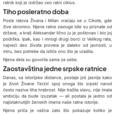
ratnik koji je izdržao ceo ratni ciklus.
Tiho posleratno doba
Posle ratova Živana i Milan vraćaju se u Cikote, gde
žive skromno. Njene ratne zasluge bile su priznate od
države, a kralj Aleksandar lično ju je poštovao i bio joj
podrška. Ipak, kao i mnogi drugi borci iz Velikog rata,
najveći deo života provela je daleko od javnosti, u
miru, bez potrebe da ističe ono što je uradila.
Njena dela su govorila sama za sebe.
Zaostavština jedne srpske ratnice
Danas, sa istorijske distance, postaje još jasnije kako
je život Živane Terzić spoj onoga što srpski narod
često naziva tiha hrabrost. Nije tražila slavu, nije imala
ambiciju da bude izuzetak — ali postala je jedno od
najistaknutijih ženskih imena naše ratne istorije.
Njena priča je važna zato što pokazuje koliko je