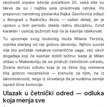
okolnosti srpske istorije početkom 20. veka bile su
takve da su i najtiša sela iznedrivala ratnike. Po
preporuci narodnog poslanika Rajka Gavrilovića odlazi
u Beograd u Radničku školu — važan detalj, jer je
upravo u tom periodu stekla radnu disciplinu, čvrst
karakter i osećaj dužnosti koji će je kasnije oblikovati.
Tu upoznaje svog budućeg muža Milana Terzića,
vojnika starijeg od nje gotovo deceniju. Njihov susret
nije bio početak nekakve romantične sage, već okvir
događaja koji će kasnije dobiti težinu: kada je Milan
otišao u Makedoniju da se pridruži četničkom odredu,
Živana donosi odluku koja je za žene tog vremena
bila gotovo nezamisliva — krenuće za njim, ne iz
lakomislenosti, nego iz shvatanja da je sudbina zemlje
ispred lične komocije.
Ulazak u četnički odred — odluka
koja menja sve