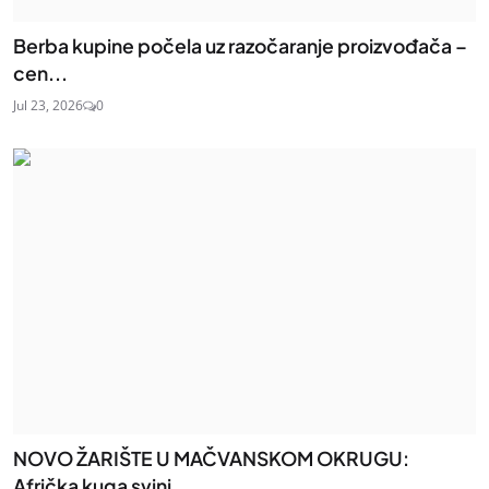
Berba kupine počela uz razočaranje proizvođača –
cen...
Jul 23, 2026
0
NOVO ŽARIŠTE U MAČVANSKOM OKRUGU:
Afrička kuga svinj...