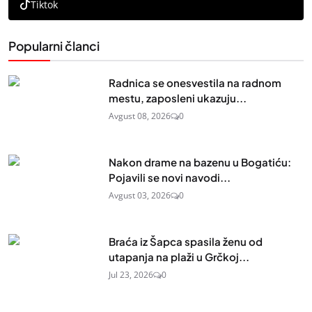
Tiktok
Popularni članci
Radnica se onesvestila na radnom
mestu, zaposleni ukazuju...
Avgust 08, 2026
0
Nakon drame na bazenu u Bogatiću:
Pojavili se novi navodi...
Avgust 03, 2026
0
Braća iz Šapca spasila ženu od
utapanja na plaži u Grčkoj...
Jul 23, 2026
0