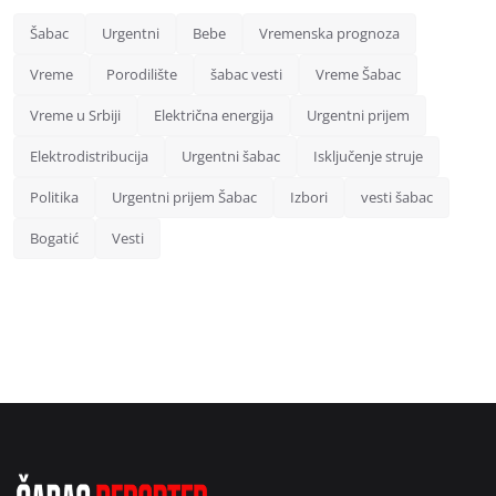
Šabac
Urgentni
Bebe
Vremenska prognoza
Vreme
Porodilište
šabac vesti
Vreme Šabac
Vreme u Srbiji
Električna energija
Urgentni prijem
Elektrodistribucija
Urgentni šabac
Isključenje struje
Politika
Urgentni prijem Šabac
Izbori
vesti šabac
Bogatić
Vesti