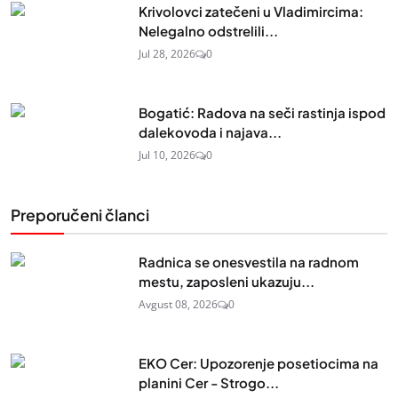
Krivolovci zatečeni u Vladimircima:
Nelegalno odstrelili...
Jul 28, 2026
0
Bogatić: Radova na seči rastinja ispod
dalekovoda i najava...
Jul 10, 2026
0
Preporučeni članci
Radnica se onesvestila na radnom
mestu, zaposleni ukazuju...
Avgust 08, 2026
0
EKO Cer: Upozorenje posetiocima na
planini Cer - Strogo...