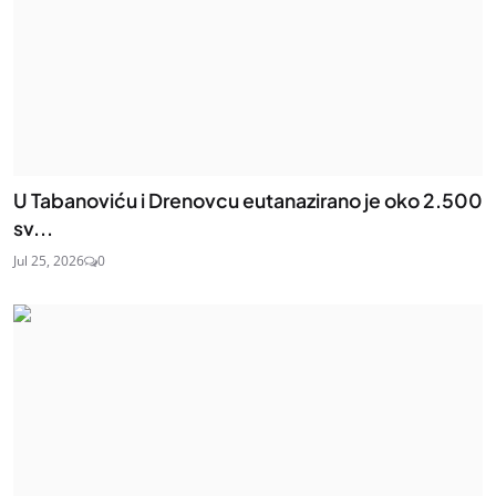
U Tabanoviću i Drenovcu eutanazirano je oko 2.500
sv...
Jul 25, 2026
0