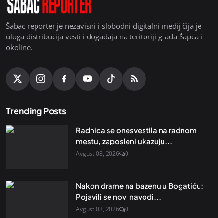
Šabac reporter je nezavisni i slobodni digitalni medij čija je
uloga distribucija vesti i događaja na teritoriji grada Šapca i
okoline.
Trending Posts
Radnica se onesvestila na radnom
mestu, zaposleni ukazuju...
Avgust 08, 2026
0
Nakon drame na bazenu u Bogatiću:
Pojavili se novi navodi...
Avgust 03, 2026
0