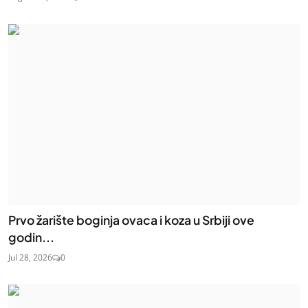
Prvo žarište boginja ovaca i koza u Srbiji ove
godin...
Jul 28, 2026
0