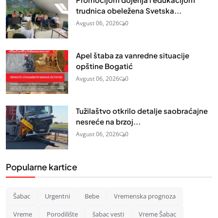
trudnica obeležena Svetska...
Avgust 06, 2026
0
Apel štaba za vanredne situacije
opštine Bogatić
Avgust 06, 2026
0
Tužilaštvo otkrilo detalje saobraćajne
nesreće na brzoj...
Avgust 06, 2026
0
Popularne kartice
Šabac
Urgentni
Bebe
Vremenska prognoza
Vreme
Porodilište
šabac vesti
Vreme Šabac