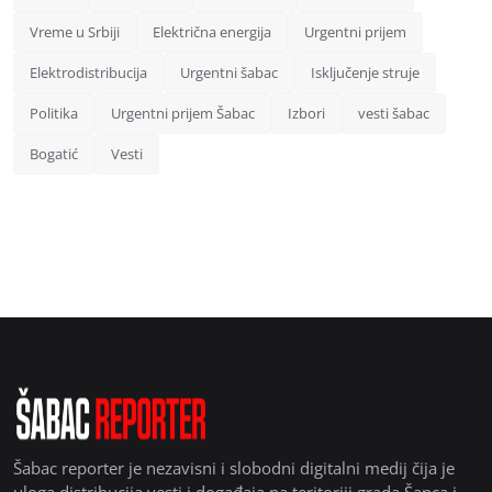
Vreme u Srbiji
Električna energija
Urgentni prijem
Elektrodistribucija
Urgentni šabac
Isključenje struje
Politika
Urgentni prijem Šabac
Izbori
vesti šabac
Bogatić
Vesti
Šabac reporter je nezavisni i slobodni digitalni medij čija je
uloga distribucija vesti i događaja na teritoriji grada Šapca i