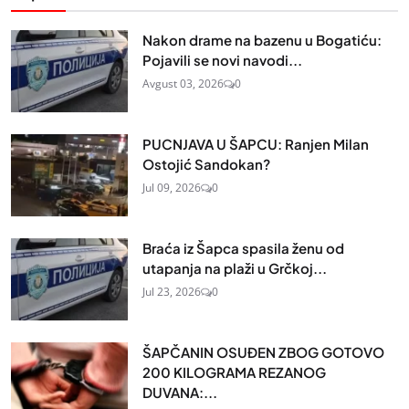
Nakon drame na bazenu u Bogatiću:
Pojavili se novi navodi...
Avgust 03, 2026
0
PUCNJAVA U ŠAPCU: Ranjen Milan
Ostojić Sandokan?
Jul 09, 2026
0
Braća iz Šapca spasila ženu od
utapanja na plaži u Grčkoj...
Jul 23, 2026
0
ŠAPČANIN OSUĐEN ZBOG GOTOVO
200 KILOGRAMA REZANOG
DUVANA:...