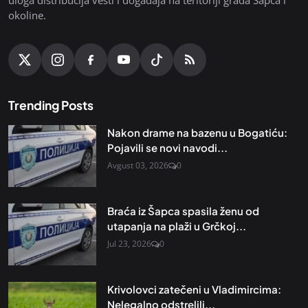
okoline.
Trending Posts
Nakon drame na bazenu u Bogatiću:
Pojavili se novi navodi...
Avgust 03, 2026
0
Braća iz Šapca spasila ženu od
utapanja na plaži u Grčkoj...
Jul 23, 2026
0
Krivolovci zatečeni u Vladimircima:
Nelegalno odstrelili...