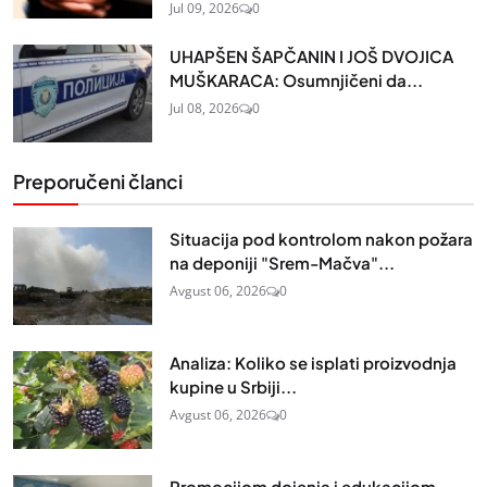
Jul 09, 2026
0
UHAPŠEN ŠAPČANIN I JOŠ DVOJICA
MUŠKARACA: Osumnjičeni da...
Jul 08, 2026
0
Preporučeni članci
Situacija pod kontrolom nakon požara
na deponiji "Srem-Mačva"...
Avgust 06, 2026
0
Analiza: Koliko se isplati proizvodnja
kupine u Srbiji...
Avgust 06, 2026
0
Promocijom dojenja i edukacijom