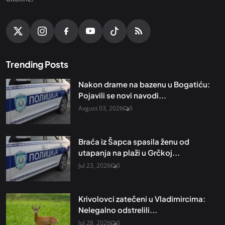
Trending Posts
Nakon drame na bazenu u Bogatiću:
Pojavili se novi navodi...
Avgust 03, 2026
0
Braća iz Šapca spasila ženu od
utapanja na plaži u Grčkoj...
Jul 23, 2026
0
Krivolovci zatečeni u Vladimircima:
Nelegalno odstrelili...
Jul 28, 2026
0