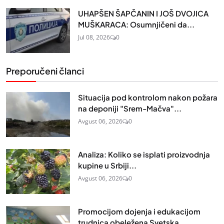
UHAPŠEN ŠAPČANIN I JOŠ DVOJICA
MUŠKARACA: Osumnjičeni da...
Jul 08, 2026
0
Preporučeni članci
Situacija pod kontrolom nakon požara
na deponiji "Srem-Mačva"...
Avgust 06, 2026
0
Analiza: Koliko se isplati proizvodnja
kupine u Srbiji...
Avgust 06, 2026
0
Promocijom dojenja i edukacijom
trudnica obeležena Svetska...