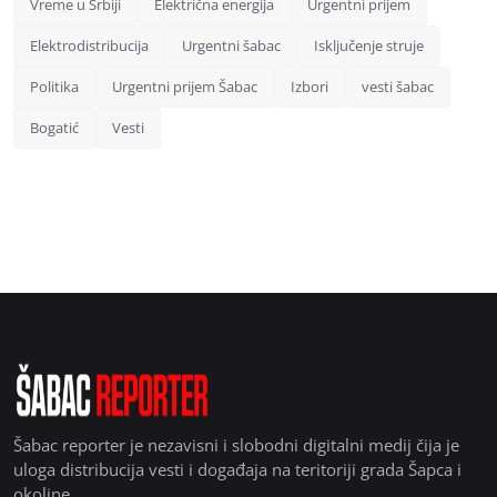
Vreme u Srbiji
Električna energija
Urgentni prijem
Elektrodistribucija
Urgentni šabac
Isključenje struje
Politika
Urgentni prijem Šabac
Izbori
vesti šabac
Bogatić
Vesti
Šabac reporter je nezavisni i slobodni digitalni medij čija je
uloga distribucija vesti i događaja na teritoriji grada Šapca i
okoline.