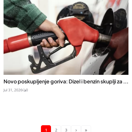
Novo poskupljenje goriva: Dizel i benzin skuplji za ...
Jul 31, 2026
0
›
»
1
2
3