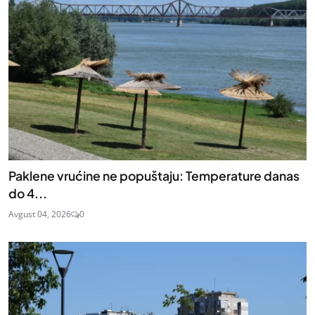
Paklene vrućine ne popuštaju: Temperature danas
do 4...
Avgust 04, 2026
0