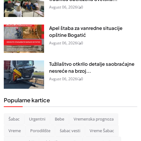
Avgust 06, 2026
0
Apel štaba za vanredne situacije
opštine Bogatić
Avgust 06, 2026
0
Tužilaštvo otkrilo detalje saobraćajne
nesreće na brzoj...
Avgust 06, 2026
0
Popularne kartice
Šabac
Urgentni
Bebe
Vremenska prognoza
Vreme
Porodilište
šabac vesti
Vreme Šabac