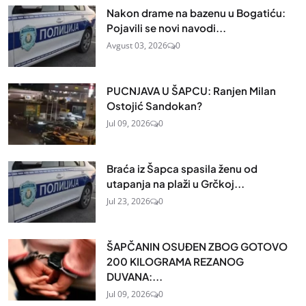
Nakon drame na bazenu u Bogatiću:
Pojavili se novi navodi...
Avgust 03, 2026
0
PUCNJAVA U ŠAPCU: Ranjen Milan
Ostojić Sandokan?
Jul 09, 2026
0
Braća iz Šapca spasila ženu od
utapanja na plaži u Grčkoj...
Jul 23, 2026
0
ŠAPČANIN OSUĐEN ZBOG GOTOVO
200 KILOGRAMA REZANOG
DUVANA:...
Jul 09, 2026
0