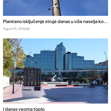
Planirano isključenje struje danas u više naselja ko...
Avgust 03, 2026
0
I danas veoma toplo