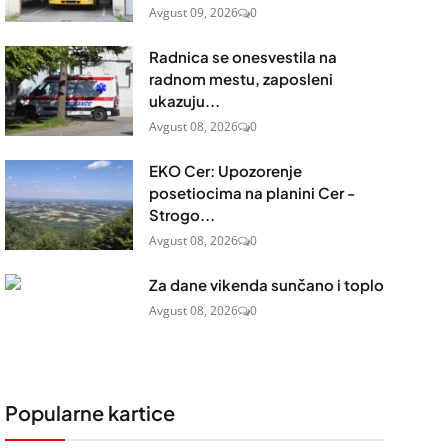
Avgust 09, 2026
0
Radnica se onesvestila na
radnom mestu, zaposleni
ukazuju...
Avgust 08, 2026
0
EKO Cer: Upozorenje
posetiocima na planini Cer -
Strogo...
Avgust 08, 2026
0
Za dane vikenda sunčano i toplo
Avgust 08, 2026
0
Popularne kartice