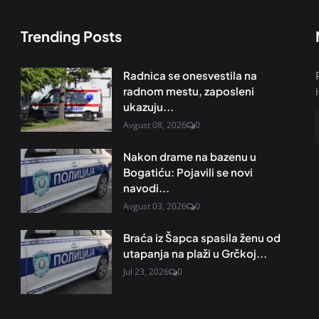
Trending Posts
Radnica se onesvestila na
radnom mestu, zaposleni
ukazuju...
Avgust 08, 2026
0
Nakon drame na bazenu u
Bogatiću: Pojavili se novi
navodi...
Avgust 03, 2026
0
Braća iz Šapca spasila ženu od
utapanja na plaži u Grčkoj...
Jul 23, 2026
0