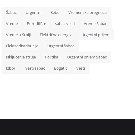
Šabac
Urgentni
Bebe
Vremenska prognoza
Vreme
Porodilište
šabac vesti
Vreme Šabac
Vreme u Srbiji
Električna energija
Urgentni prijem
Elektrodistribucija
Urgentni šabac
Isključenje struje
Politika
Urgentni prijem Šabac
Izbori
vesti šabac
Bogatić
Vesti