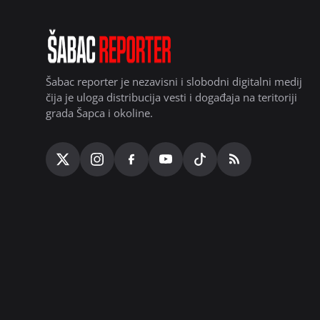
Šabac reporter je nezavisni i slobodni digitalni medij
čija je uloga distribucija vesti i događaja na teritoriji
grada Šapca i okoline.