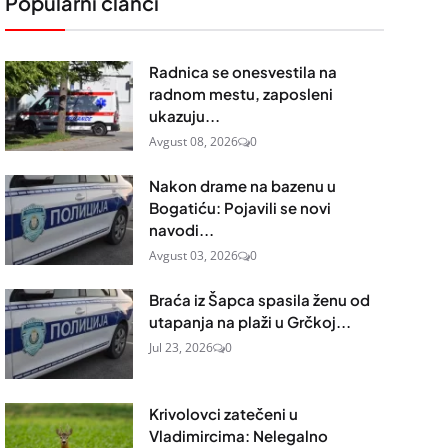
Popularni članci
Radnica se onesvestila na
radnom mestu, zaposleni
ukazuju...
Avgust 08, 2026
0
Nakon drame na bazenu u
Bogatiću: Pojavili se novi
navodi...
Avgust 03, 2026
0
Braća iz Šapca spasila ženu od
utapanja na plaži u Grčkoj...
Jul 23, 2026
0
Krivolovci zatečeni u
Vladimircima: Nelegalno