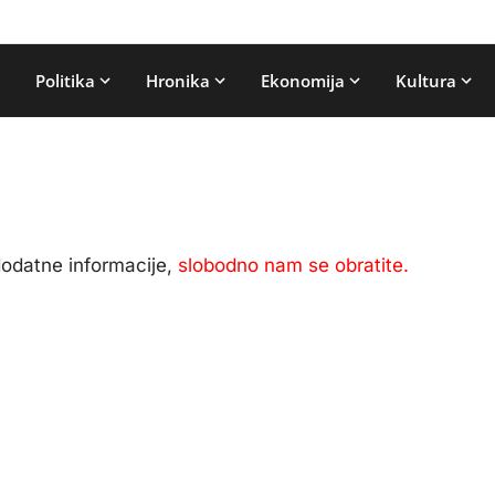
Politika
Hronika
Ekonomija
Kultura
dodatne informacije,
slobodno nam se obratite.