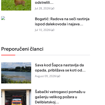
odstrelili...
Jul 28, 2026
0
Bogatić: Radova na seči rastinja
ispod dalekovoda i najava...
Jul 10, 2026
0
Preporučeni članci
Sava kod Šapca nastavlja da
opada, približava se koti od...
Avgust 09, 2026
0
Šabački vatrogasci pomažu u
gašenju velikog požara u
Deliblatskoj...