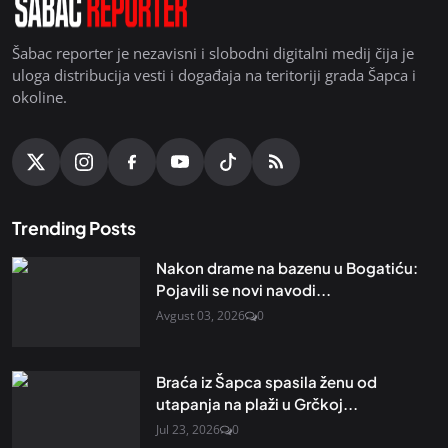
Šabac reporter je nezavisni i slobodni digitalni medij čija je
uloga distribucija vesti i događaja na teritoriji grada Šapca i
okoline.
Trending Posts
Nakon drame na bazenu u Bogatiću:
Pojavili se novi navodi...
Avgust 03, 2026
0
Braća iz Šapca spasila ženu od
utapanja na plaži u Grčkoj...
Jul 23, 2026
0