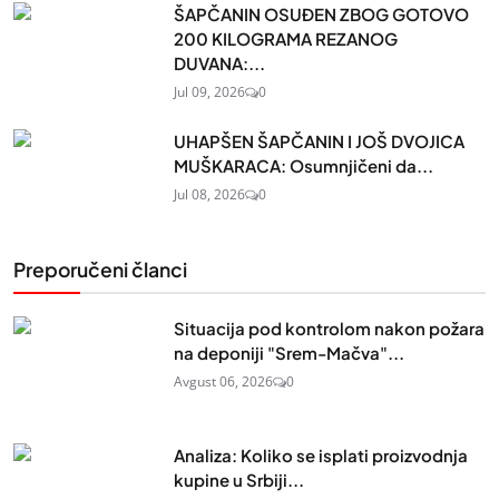
ŠAPČANIN OSUĐEN ZBOG GOTOVO
200 KILOGRAMA REZANOG
DUVANA:...
Jul 09, 2026
0
UHAPŠEN ŠAPČANIN I JOŠ DVOJICA
MUŠKARACA: Osumnjičeni da...
Jul 08, 2026
0
Preporučeni članci
Situacija pod kontrolom nakon požara
na deponiji "Srem-Mačva"...
Avgust 06, 2026
0
Analiza: Koliko se isplati proizvodnja
kupine u Srbiji...