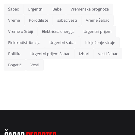
Šabac
Urgentni
Bebe
Vremenska prognoza
Vreme
Porodilište
šabac vesti
Vreme Šabac
Vreme u Srbiji
Električna energija
Urgentni prijem
Elektrodistribucija
Urgentni šabac
Isključenje struje
Politika
Urgentni prijem Šabac
Izbori
vesti šabac
Bogatić
Vesti