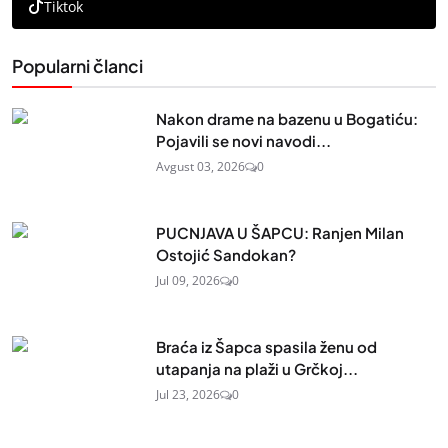
Tiktok
Popularni članci
Nakon drame na bazenu u Bogatiću:
Pojavili se novi navodi...
Avgust 03, 2026
0
PUCNJAVA U ŠAPCU: Ranjen Milan
Ostojić Sandokan?
Jul 09, 2026
0
Braća iz Šapca spasila ženu od
utapanja na plaži u Grčkoj...
Jul 23, 2026
0