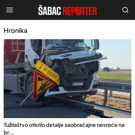
Hronika
Tužilaštvo otkrilo detalje saobraćajne nesreće na
br...