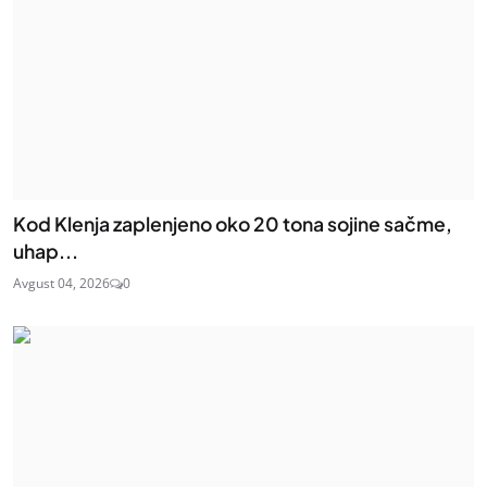
Kod Klenja zaplenjeno oko 20 tona sojine sačme,
uhap...
Avgust 04, 2026
0