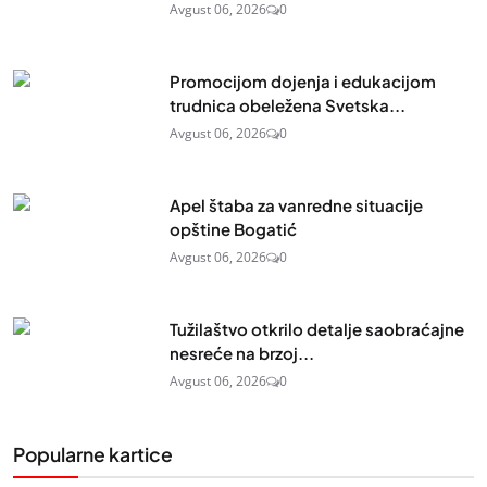
Avgust 06, 2026
0
Promocijom dojenja i edukacijom
trudnica obeležena Svetska...
Avgust 06, 2026
0
Apel štaba za vanredne situacije
opštine Bogatić
Avgust 06, 2026
0
Tužilaštvo otkrilo detalje saobraćajne
nesreće na brzoj...
Avgust 06, 2026
0
Popularne kartice