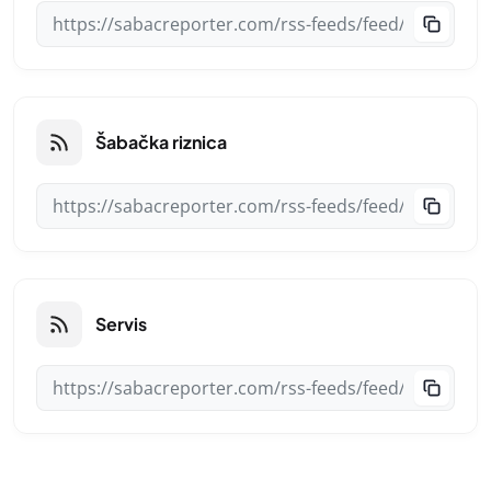
Šabačka riznica
Servis