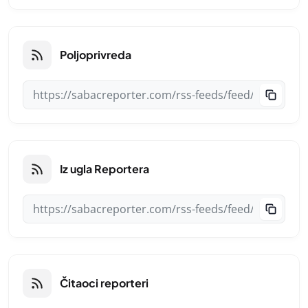
Poljoprivreda
Iz ugla Reportera
Čitaoci reporteri