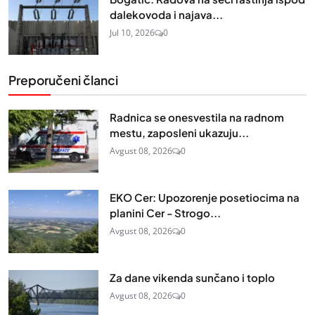
dalekovoda i najava...
Jul 10, 2026
0
Preporučeni članci
Radnica se onesvestila na radnom
mestu, zaposleni ukazuju...
Avgust 08, 2026
0
EKO Cer: Upozorenje posetiocima na
planini Cer - Strogo...
Avgust 08, 2026
0
Za dane vikenda sunčano i toplo
Avgust 08, 2026
0