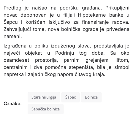
Predlog je naišao na podršku građana. Prikupljeni
novac deponovan je u filijali Hipotekarne banke u
Šapcu i korišćen isključivo za finansiranje radova.
Zahvaljujući tome, nova bolnička zgrada je privedena
nameni.
Izgrađena u obliku izduženog slova, predstavljala je
najveći objekat u Podrinju tog doba. Sa oko
osamdeset prostorija, parnim grejanjem, liftom,
centralnim i dva pomoćna stepeništa, bila je simbol
napretka i zajedničkog napora čitavog kraja.
Stara hirurgija
Šabac
Bolnica
Oznake:
Šabačka bolnica