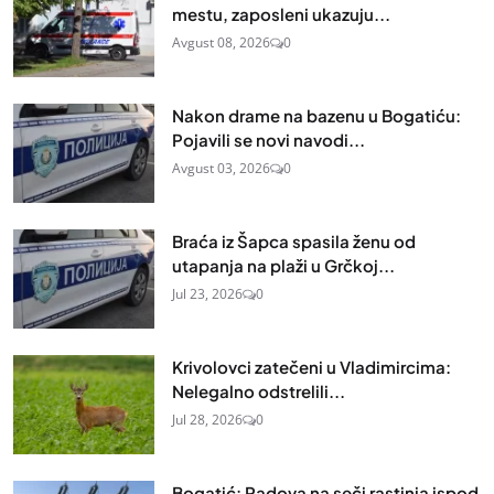
mestu, zaposleni ukazuju...
Avgust 08, 2026
0
Nakon drame na bazenu u Bogatiću:
Pojavili se novi navodi...
Avgust 03, 2026
0
Braća iz Šapca spasila ženu od
utapanja na plaži u Grčkoj...
Jul 23, 2026
0
Krivolovci zatečeni u Vladimircima:
Nelegalno odstrelili...
Jul 28, 2026
0
Bogatić: Radova na seči rastinja ispod