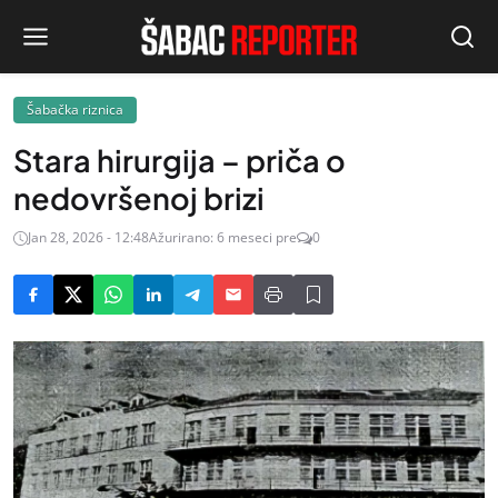
Šabačka riznica
Stara hirurgija – priča o
nedovršenoj brizi
Jan 28, 2026 - 12:48
Ažurirano: 6 meseci pre
0