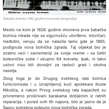
Šabačka bolnica 1942. godine (novinska fotografija)
Mesto na kom je 1826. godine otvorena prva šabačka
bolnica nikada nije sa sigurnošću utvrđeno. Istoričari,
međutim, veruju da se nalazila tamo gde je 1865.
podignuta nova bolnička zgrada. Taj objekat bio je
znatno veći i savremeniji za svoje vreme – sa četiri
bolesničke sobe i ukupno 64 kreveta. Ipak, ni takvi
uslovi nisu bili dovoljni za rastući grad i okolna
naselja.
Zbog toga je do Drugog svetskog rata bolnica
funkcionisala i u iznajmljenoj kući apotekara Koste
Nikolića, a nakon Prvog svetskog rata kapaciteti su
privremeno proširivani barakama dobijenim iz ratnih
reparacija. I pored svih tih napora, bilo je jasno da je
Šapcu potrebna potpuno nova bolnička zgrada.