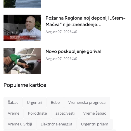
Požar na Regionalnoj deponiji „Srem-
Mačva“ nije iznenađenje...
Avgust 07, 2026
0
Novo poskupljenje goriva!
Avgust 07, 2026
0
Popularne kartice
Šabac
Urgentni
Bebe
Vremenska prognoza
Vreme
Porodilište
šabac vesti
Vreme Šabac
Vreme u Srbiji
Električna energija
Urgentni prijem