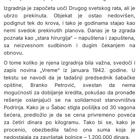
Izgradnja je započeta uoči Drugog svetskog rata, ali je
ubrzo prekinuta. Objekat je ostao nedovršen,
podignut tek do krova, i tako je godinama stajao kao
nemi svedok prekinutih planova. Danas je ta zgrada
poznata kao „stara hirurgija“ – napuštena i zapuštena,
sa neizvesnom sudbinom i dugim čekanjem na
obnovu.
O tome koliko je njena izgradnja bila važna, svedoči i
zapis novina „Vreme“ iz januara 1942. godine. U
tekstu se navodi da je tadašnji predsednik šabačke
opštine, Branko Petrović, svestan da nema
mogućnosti za dobijanje kredita, pokušao da pronađe
rešenje oslanjajući se na solidarnost stanovništva
Podrinja. Kako je u Šabac stigla pošiljka od 30 vagona
šećera, predložio je da se cena privremeno poveća
za četiri dinara po kilogramu. Tako bi se, kako je
procenio, obezbedila tačno ona suma koja je
nedostajala za završetak bolnice – 1.200.000 dinara.