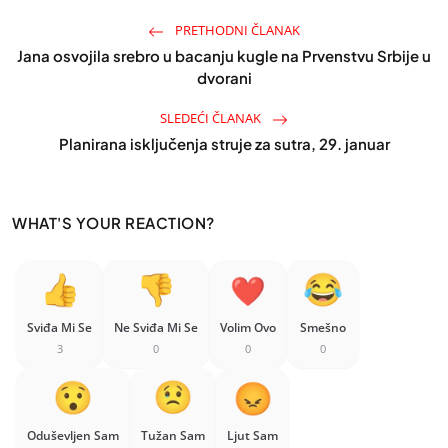
PRETHODNI ČLANAK
Jana osvojila srebro u bacanju kugle na Prvenstvu Srbije u
dvorani
SLEDEĆI ČLANAK
Planirana isključenja struje za sutra, 29. januar
WHAT'S YOUR REACTION?
Sviđa Mi Se
Ne Sviđa Mi Se
Volim Ovo
Smešno
3
0
0
0
Oduševljen Sam
Tužan Sam
Ljut Sam