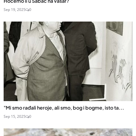
Hoćemo li u Šabac na vašar?
Sep 19, 2025
0
"Mi smo rađali heroje, ali smo, bog i bogme, isto ta...
Sep 15, 2025
0