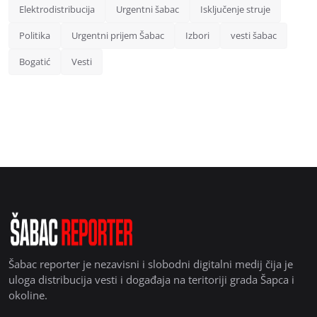
Elektrodistribucija
Urgentni šabac
Isključenje struje
Politika
Urgentni prijem Šabac
Izbori
vesti šabac
Bogatić
Vesti
Šabac reporter je nezavisni i slobodni digitalni medij čija je
uloga distribucija vesti i događaja na teritoriji grada Šapca i
okoline.