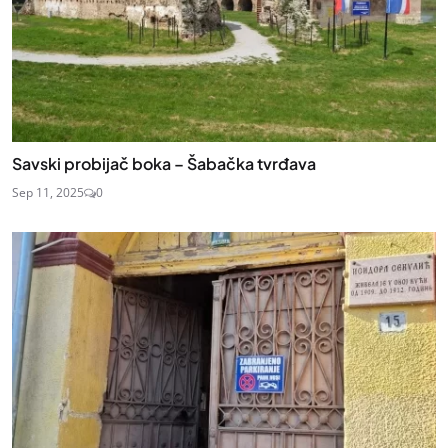
Savski probijač boka – Šabačka tvrđava
Sep 11, 2025
0