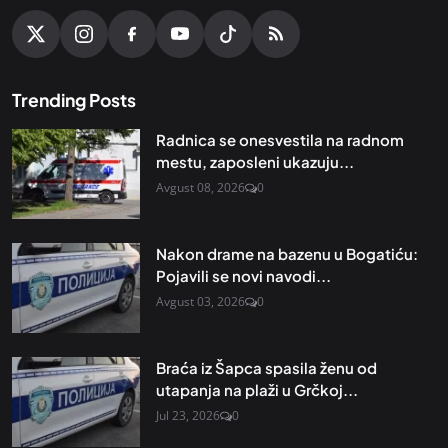
Trending Posts
Radnica se onesvestila na radnom
mestu, zaposleni ukazuju...
Avgust 08, 2026
0
Nakon drame na bazenu u Bogatiću:
Pojavili se novi navodi...
Avgust 03, 2026
0
Braća iz Šapca spasila ženu od
utapanja na plaži u Grčkoj...
Jul 23, 2026
0