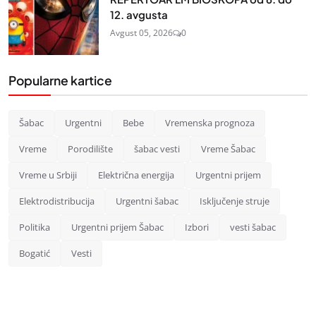
12. avgusta
Avgust 05, 2026
0
Popularne kartice
Šabac
Urgentni
Bebe
Vremenska prognoza
Vreme
Porodilište
šabac vesti
Vreme Šabac
Vreme u Srbiji
Električna energija
Urgentni prijem
Elektrodistribucija
Urgentni šabac
Isključenje struje
Politika
Urgentni prijem Šabac
Izbori
vesti šabac
Bogatić
Vesti