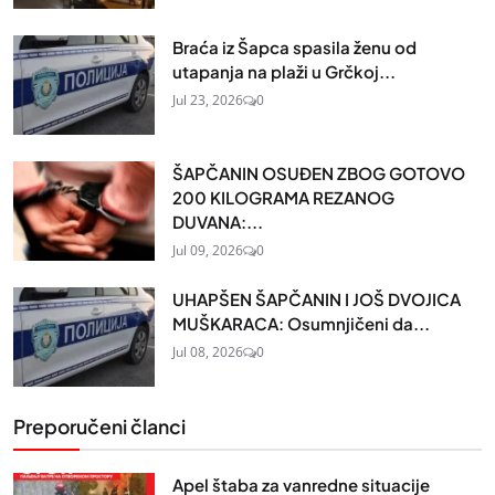
Braća iz Šapca spasila ženu od
utapanja na plaži u Grčkoj...
Jul 23, 2026
0
ŠAPČANIN OSUĐEN ZBOG GOTOVO
200 KILOGRAMA REZANOG
DUVANA:...
Jul 09, 2026
0
UHAPŠEN ŠAPČANIN I JOŠ DVOJICA
MUŠKARACA: Osumnjičeni da...
Jul 08, 2026
0
Preporučeni članci
Apel štaba za vanredne situacije