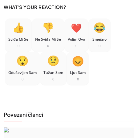
WHAT'S YOUR REACTION?
Sviđa Mi Se
Ne Sviđa Mi Se
Volim Ovo
Smešno
0
0
0
0
Oduševljen Sam
Tužan Sam
Ljut Sam
0
0
0
Povezani članci