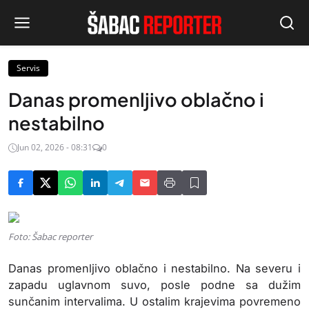
Servis
Danas promenljivo oblačno i
nestabilno
Jun 02, 2026 - 08:31
0
Foto: Šabac reporter
Danas promenljivo oblačno i nestabilno. Na severu i
zapadu uglavnom suvo, posle podne sa dužim
sunčanim intervalima. U ostalim krajevima povremeno