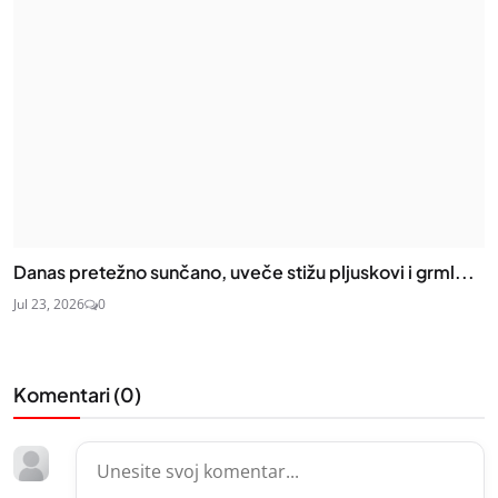
Danas pretežno sunčano, uveče stižu pljuskovi i grml...
Jul 23, 2026
0
Komentari (
0
)