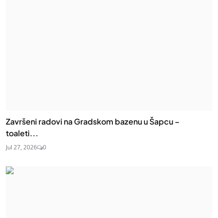
Završeni radovi na Gradskom bazenu u Šapcu –
toaleti...
Jul 27, 2026
0