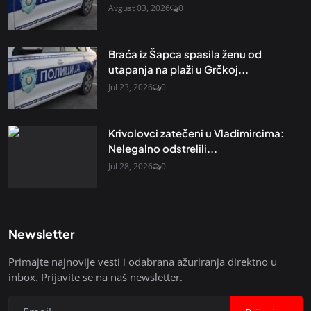
Avgust 03, 2026
0
Braća iz Šapca spasila ženu od
utapanja na plaži u Grčkoj...
Jul 23, 2026
0
Krivolovci zatečeni u Vladimircima:
Nelegalno odstrelili...
Jul 28, 2026
0
Newsletter
Primajte najnovije vesti i odabrana ažuriranja direktno u
inbox. Prijavite se na naš newsletter.