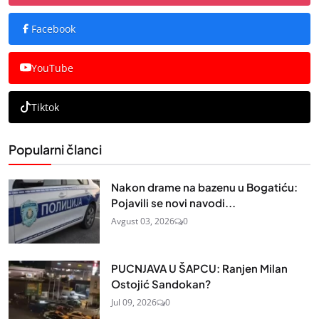
Facebook
YouTube
Tiktok
Popularni članci
Nakon drame na bazenu u Bogatiću:
Pojavili se novi navodi...
Avgust 03, 2026
0
PUCNJAVA U ŠAPCU: Ranjen Milan
Ostojić Sandokan?
Jul 09, 2026
0