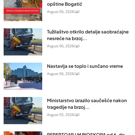
opštine Bogatić
Avgust 06, 2026
0
Tužilaštvo otkrilo detalje saobraćajne
nesreće na brzoj...
Avgust 06, 2026
0
Nastavlja se toplo i sunčano vreme
Avgust 06, 2026
0
Ministarstvo izrazilo saučešće nakon
tragedije na brzoj...
Avgust 05, 2026
0
REPERTOAR LM BIOSKOPA od 6. do