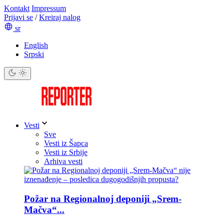
Kontakt
Impressum
Prijavi se
/
Kreiraj nalog
sr
English
Srpski
Vesti
Sve
Vesti iz Šapca
Vesti iz Srbije
Arhiva vesti
Požar na Regionalnoj deponiji „Srem-
Mačva“...