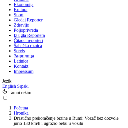
Ekonomija
Kultura
Sport
Gledaj Reporter
Zdravlje
Poljoprivreda
Iz ugla Reportera
Čitaoci reporteri
Šabačka riznica
Servis
Ћирилица
Latinica
Kontakt
Impressum
Jezik
English
Srpski
Tamni režim
Početna
Hronika
Drastično prekoračenje brzine u Rumi: Vozač bez dozvole
jurio 130 km/h i ugrozio bebu u vozilu