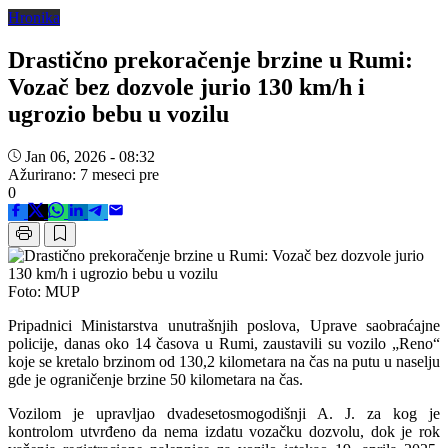
Hronika
Drastično prekoračenje brzine u Rumi:
Vozač bez dozvole jurio 130 km/h i
ugrozio bebu u vozilu
Jan 06, 2026 - 08:32
Ažurirano: 7 meseci pre
0
Foto: MUP
Pripadnici Ministarstva unutrašnjih poslova, Uprave saobraćajne
policije, danas oko 14 časova u Rumi, zaustavili su vozilo „Reno“
koje se kretalo brzinom od 130,2 kilometara na čas na putu u naselju
gde je ograničenje brzine 50 kilometara na čas.
Vozilom je upravljao dvadesetosmogodišnji A. J. za kog je
kontrolom utvrđeno da nema izdatu vozačku dozvolu, dok je rok