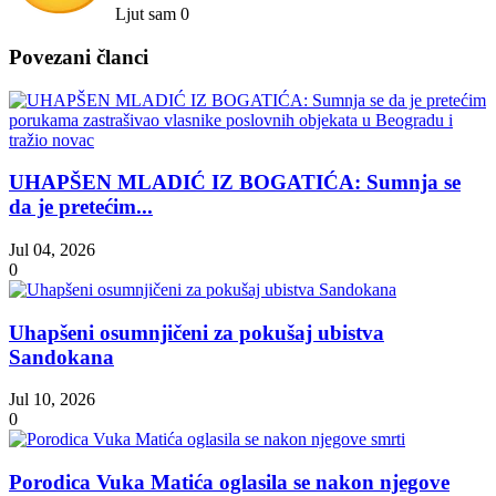
Ljut sam
0
Povezani članci
UHAPŠEN MLADIĆ IZ BOGATIĆA: Sumnja se
da je pretećim...
Jul 04, 2026
0
Uhapšeni osumnjičeni za pokušaj ubistva
Sandokana
Jul 10, 2026
0
Porodica Vuka Matića oglasila se nakon njegove