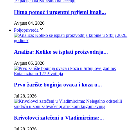
Hitna pomoć i urgentni prijemi imali...
Avgust 04, 2026
Poljoprivreda
Analiza: Koliko se isplati proizvodnja...
Avgust 06, 2026
Prvo žarište boginja ovaca i koza u...
Jul 28, 2026
Krivolovci zatečeni u Vladimircima:...
Jul 28, 2026