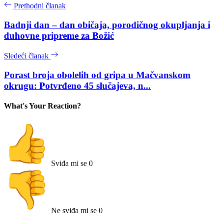
Prethodni članak
Badnji dan – dan običaja, porodičnog okupljanja i
duhovne pripreme za Božić
Sledeći članak
Porast broja obolelih od gripa u Mačvanskom
okrugu: Potvrđeno 45 slučajeva, n...
What's Your Reaction?
Sviđa mi se
0
Ne sviđa mi se
0