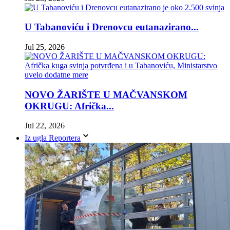
U Tabanoviću i Drenovcu eutanazirano...
Jul 25, 2026
NOVO ŽARIŠTE U MAČVANSKOM
OKRUGU: Afrička...
Jul 22, 2026
Iz ugla Reportera