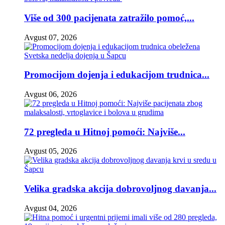
Više od 300 pacijenata zatražilo pomoć,...
Avgust 07, 2026
Promocijom dojenja i edukacijom trudnica...
Avgust 06, 2026
72 pregleda u Hitnoj pomoći: Najviše...
Avgust 05, 2026
Velika gradska akcija dobrovoljnog davanja...
Avgust 04, 2026