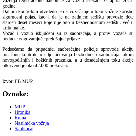
važenja registracione nalepnice za vozilo istekao 19. aprila 2025.
godine.
Daljom kontrolom utvrđeno je da vozač nije u toku vožnje koristio
sigurnosni pojas, kao i da je na zadnjem sedištu prevozio dete
starosti deset meseci koje nije bilo u bezbednosnom sedištu, već u
krilu majke.
Vozač i vozilo isključeni su iz saobraćaja, a protiv vozača su
podnete odgovarajuće prekršajne prijave.
Podsećamo da pripadnici saobraćajne policije sprovode akciju
pojačane kontrole u cilju očuvanja bezbednosti saobraćaja tokom
novogodišnjih i božićnih praznika, a u dosadašnjem toku akcije
otkriveno je oko 42.000 prekršaja.
Izvor: FB MUP
Oznake:
MUP
Hronika
Ruma
Nasilnička vožnja
Saobraćaj