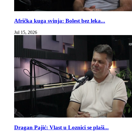
Afrička kuga svinja: Bolest bez leka...
Jul 15, 2026
Dragan Pajić: Vlast u Loznici se plaši...