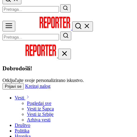
Dobrodošli!
Otključajte svoje personalizirano iskustvo.
Kreiraj nalog
Prijavi se
Vesti
Pogledaj sve
Vesti iz Šapca
Vesti iz Srbije
Arhiva vesti
Društvo
Politika
Hronika