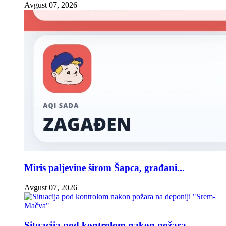
Avgust 07, 2026
Miris paljevine širom Šapca, građani...
Avgust 07, 2026
Situacija pod kontrolom nakon požara...