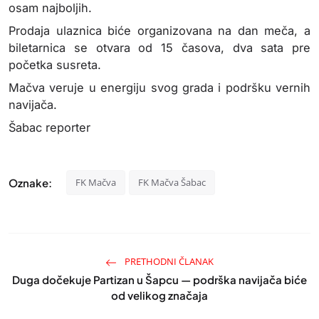
osam najboljih.
Prodaja ulaznica biće organizovana na dan meča, a
biletarnica se otvara od 15 časova, dva sata pre
početka susreta.
Mačva veruje u energiju svog grada i podršku vernih
navijača.
Šabac reporter
Oznake:
FK Mačva
FK Mačva Šabac
PRETHODNI ČLANAK
Duga dočekuje Partizan u Šapcu — podrška navijača biće
od velikog značaja