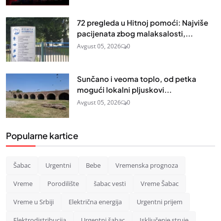
72 pregleda u Hitnoj pomoći: Najviše
pacijenata zbog malaksalosti,...
Avgust 05, 2026
0
Sunčano i veoma toplo, od petka
mogući lokalni pljuskovi...
Avgust 05, 2026
0
Popularne kartice
Šabac
Urgentni
Bebe
Vremenska prognoza
Vreme
Porodilište
šabac vesti
Vreme Šabac
Vreme u Srbiji
Električna energija
Urgentni prijem
Elektrodistribucija
Urgentni šabac
Isključenje struje