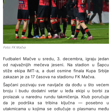
Foto: FK Mačva
Fudbaleri Mačve u sredu, 3. decembra, igraju jedan
od najvažnijih mečeva jeseni. Na stadion u Šapcu
stiže ekipa IMT-a, a duel osmine finala Kupa Srbije
zakazan je za 17 časova na stadionu FK Mačva.
Šapčani pozivaju sve navijače da dođu u što većem
broju i budu dodatni vetar u leđa ekipi u borbi za
prolazak u narednu rundu takmičenja. Klub poručuje
da je podrška sa tribina ključna — posebno u
utakmicama u kojima se odlučuje o plasmanu među