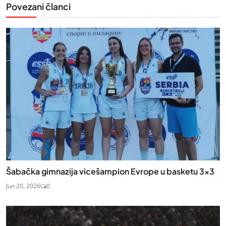
Povezani članci
Šabačka gimnazija vicešampion Evrope u basketu 3×3
Jun 20, 2026
0