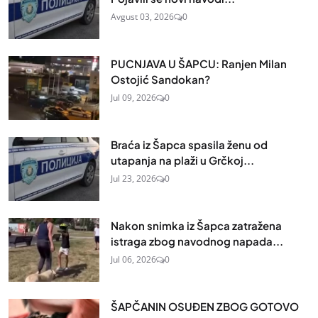
Avgust 03, 2026
0
PUCNJAVA U ŠAPCU: Ranjen Milan
Ostojić Sandokan?
Jul 09, 2026
0
Braća iz Šapca spasila ženu od
utapanja na plaži u Grčkoj...
Jul 23, 2026
0
Nakon snimka iz Šapca zatražena
istraga zbog navodnog napada...
Jul 06, 2026
0
ŠAPČANIN OSUĐEN ZBOG GOTOVO