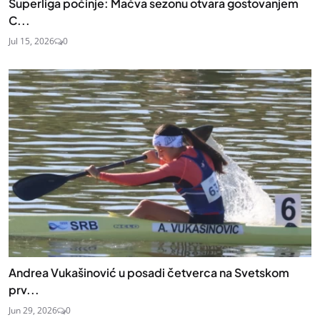
Superliga počinje: Mačva sezonu otvara gostovanjem
C...
Jul 15, 2026
0
Andrea Vukašinović u posadi četverca na Svetskom
prv...
Jun 29, 2026
0