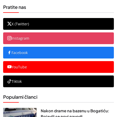
Pratite nas
X (Twitter)
Instagram
Facebook
YouTube
Tiktok
Popularni članci
Nakon drame na bazenu u Bogatiću:
Pojavili se novi navodi...