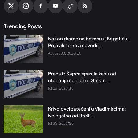
Trending Posts
Nakon drame na bazenu u Bogatiću:
Pojavili se novi navodi...
Avgust 03, 2026
0
Braća iz Šapca spasila ženu od
utapanja na plaži u Grčkoj...
Jul 23, 2026
0
Krivolovci zatečeni u Vladimircima:
Nelegalno odstrelili...
Jul 28, 2026
0