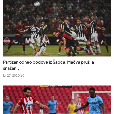
Partizan odneo bodove iz Šapca, Mačva pružila
snažan...
Jul 27, 2026
0