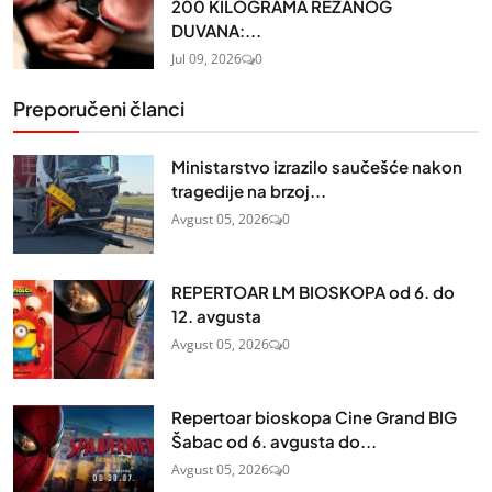
200 KILOGRAMA REZANOG
DUVANA:...
Jul 09, 2026
0
Preporučeni članci
Ministarstvo izrazilo saučešće nakon
tragedije na brzoj...
Avgust 05, 2026
0
REPERTOAR LM BIOSKOPA od 6. do
12. avgusta
Avgust 05, 2026
0
Repertoar bioskopa Cine Grand BIG
Šabac od 6. avgusta do...
Avgust 05, 2026
0