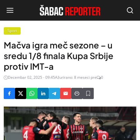
Sport
Mačva igra meč sezone – u
sredu 1/8 finala Kupa Srbije
protiv IMT-a
Decembar 02, 2025 - 09:45
Ažurirano: 8 meseci pre
0