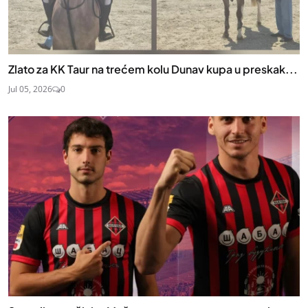
Zlato za KK Taur na trećem kolu Dunav kupa u preskak...
Jul 05, 2026
0