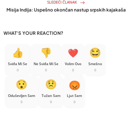
SLEDEĆI ČLANAK
Misija Indija: Uspešno okončan nastup srpskih kajakaša
WHAT'S YOUR REACTION?
Sviđa Mi Se
Ne Sviđa Mi Se
Volim Ovo
Smešno
0
0
0
0
Oduševljen Sam
Tužan Sam
Ljut Sam
0
0
0