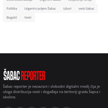
Politika
Urgentni prijem Šabac
Izbori
vesti šabac
Bogatić
Vesti
Šabac reporter je nezavisni i slobodni digitalni medij čija je
uloga distribucija vesti i događaja na teritoriji grada Šapca i
okoline.