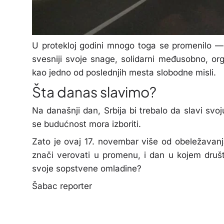
U protekloj godini mnogo toga se promenilo —
svesniji svoje snage, solidarni međusobno, org
kao jedno od poslednjih mesta slobodne misli.
Šta danas slavimo?
Na današnji dan, Srbija bi trebalo da slavi s
se budućnost mora izboriti.
Zato je ovaj 17. novembar više od obeležavan
znači verovati u promenu, i dan u kojem društ
svoje sopstvene omladine?
Šabac reporter