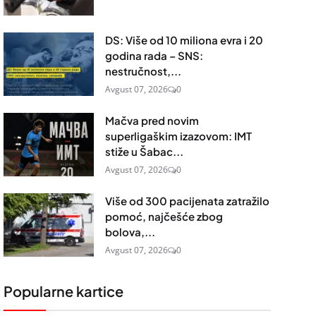
DS: Više od 10 miliona evra i 20
godina rada – SNS:
nestručnost,...
Avgust 07, 2026
0
Mačva pred novim
superligaškim izazovom: IMT
stiže u Šabac...
Avgust 07, 2026
0
Više od 300 pacijenata zatražilo
pomoć, najčešće zbog
bolova,...
Avgust 07, 2026
0
Popularne kartice