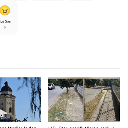
jut Sam
0