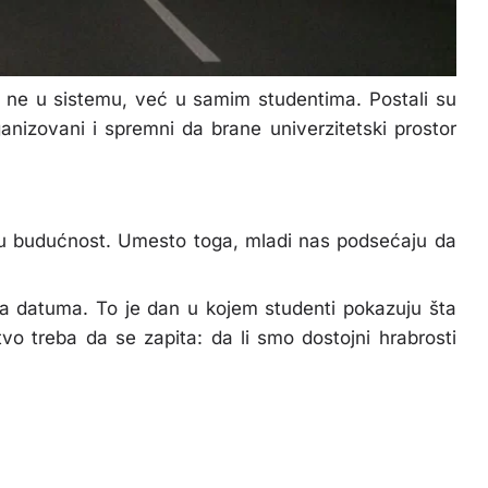
 ne u sistemu, već u samim studentima. Postali su
anizovani i spremni da brane univerzitetski prostor
voju budućnost. Umesto toga, mladi nas podsećaju da
ja datuma. To je dan u kojem studenti pokazuju šta
vo treba da se zapita: da li smo dostojni hrabrosti