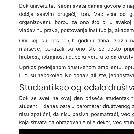
Dok univerziteti širom sveta danas govore o napr
dobija sasvim drugačiji ton. Već više od g
organizovanu borbu za ono što bi u svakoj 
vladavinu prava, poštovanje institucija, akade
Oni koji su poslednjih godinu dana izlazili na
marševe, pokazali su ono što se često pripi
hrabrost, istrajnost i duboku veru u to da društv
Uprkos podeljenom društvenom ambijentu, optuž
ljudi su nepokolebljivo ponavljali iste, jednostav
Studenti kao ogledalo društv
Dok se svet na ovaj dan priseća studentskih 
studenti i danas ostaju barometar društvenog z
nisu apatični, da nisu pasivni posmatrači, već g
koja shvata da obrazovanje nije dekor, već stub