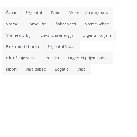
Šabac
Urgentni
Bebe
Vremenska prognoza
Vreme
Porodilište
šabac vesti
Vreme Šabac
Vreme u Srbiji
Električna energija
Urgentni prijem
Elektrodistribucija
Urgentni šabac
Isključenje struje
Politika
Urgentni prijem Šabac
Izbori
vesti šabac
Bogatić
Vesti