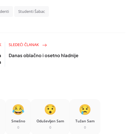
denti
Studenti Šabac
K
SLEDEĆI ČLANAK
a
Danas oblačno i osetno hladnije
a
Smešno
Oduševljen Sam
Tužan Sam
0
0
0