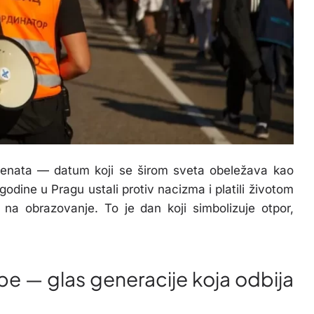
enata — datum koji se širom sveta obeležava kao
godine u Pragu ustali protiv nacizma i platili životom
 na obrazovanje. To je dan koji simbolizuje otpor,
e — glas generacije koja odbija