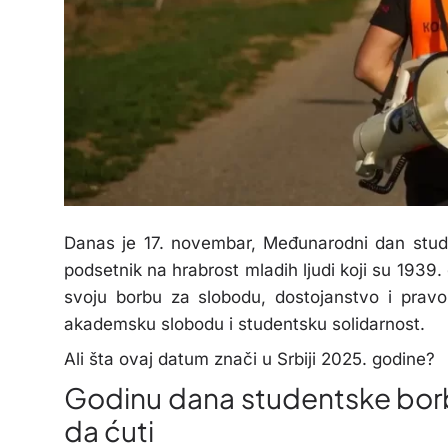
Danas je 17. novembar, Međunarodni dan stud
podsetnik na hrabrost mladih ljudi koji su 1939. 
svoju borbu za slobodu, dostojanstvo i pravo
akademsku slobodu i studentsku solidarnost.
Ali šta ovaj datum znači u Srbiji 2025. godine?
Godinu dana studentske borb
da ćuti