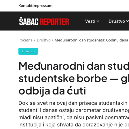
Kontakt
Impressum
Vesti
Društvo
Početna
Društvo
Međunarodni dan studenata: Godinu dana st
Društvo
Međunarodni dan stud
studentske borbe — gl
odbija da ćuti
Dok se svet na ovaj dan priseća studentskih b
studenti i danas ostaju barometar društvenog
mladi nisu apatični, da nisu pasivni posmatra
institucija i koja shvata da obrazovanje nije 