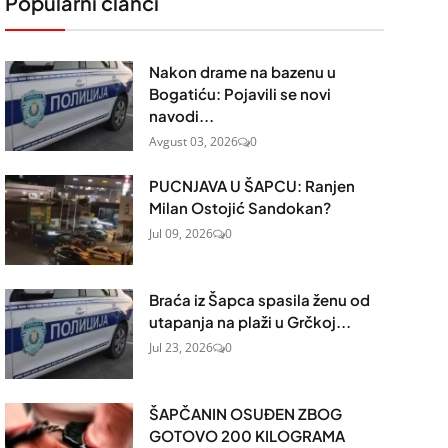
Popularni članci
Nakon drame na bazenu u
Bogatiću: Pojavili se novi
navodi...
Avgust 03, 2026
0
PUCNJAVA U ŠAPCU: Ranjen
Milan Ostojić Sandokan?
Jul 09, 2026
0
Braća iz Šapca spasila ženu od
utapanja na plaži u Grčkoj...
Jul 23, 2026
0
ŠAPČANIN OSUĐEN ZBOG
GOTOVO 200 KILOGRAMA