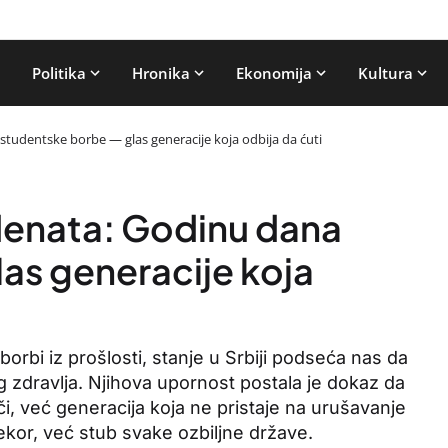
Politika
Hronika
Ekonomija
Kultura
udentske borbe — glas generacije koja odbija da ćuti
enata: Godinu dana
as generacije koja
orbi iz prošlosti, stanje u Srbiji podseća nas da
 zdravlja. Njihova upornost postala je dokaz da
či, već generacija koja ne pristaje na urušavanje
dekor, već stub svake ozbiljne države.