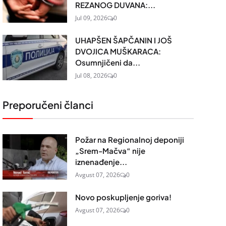
REZANOG DUVANA:...
Jul 09, 2026
0
UHAPŠEN ŠAPČANIN I JOŠ
DVOJICA MUŠKARACA:
Osumnjičeni da...
Jul 08, 2026
0
Preporučeni članci
Požar na Regionalnoj deponiji
„Srem-Mačva“ nije
iznenađenje...
Avgust 07, 2026
0
Novo poskupljenje goriva!
Avgust 07, 2026
0