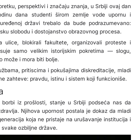
etku, perspektivi i značaju znanja, u Srbiji ovaj dan
odinu dana studenti širom zemlje vode upornu i
uređenoj državi trebalo da bude podrazumevano:
msku slobodu i dostojanstvo obrazovnog procesa.
 ulice, blokirali fakultete, organizovali proteste i
suje samo velikim istorijskim pokretima — slogu,
o može i mora biti bolje.
bama, pritiscima i pokušajima diskreditacije, mladi
ne zahteve: pravdu, istinu i sistem koji funkcioniše.
a
borbi iz prošlosti, stanje u Srbiji podseća nas da
dravlja. Njihova upornost postala je dokaz da mladi
eneracija koja ne pristaje na urušavanje institucija i
 svake ozbiljne države.