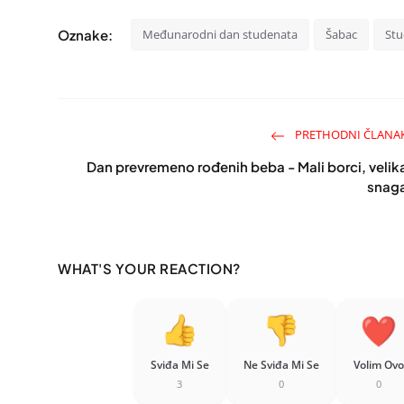
Oznake:
Međunarodni dan studenata
Šabac
Stu
PRETHODNI ČLANA
Dan prevremeno rođenih beba - Mali borci, velik
snag
WHAT'S YOUR REACTION?
Sviđa Mi Se
Ne Sviđa Mi Se
Volim Ovo
3
0
0