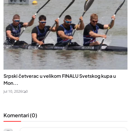
Srpski četverac u velikom FINALU Svetskog kupa u
Mon...
Jul 10, 2026
0
Komentari (
0
)