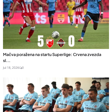
Mačva poražena na startu Superlige: Crvena zvezda
sl...
Jul 18, 2026
0