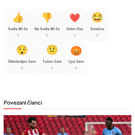
Sviđa Mi Se
Ne Sviđa Mi Se
Volim Ovo
Smešno
0
0
0
0
Oduševljen Sam
Tužan Sam
Ljut Sam
0
0
0
Povezani članci