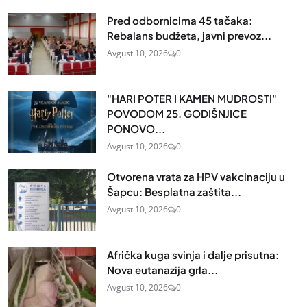
Pred odbornicima 45 tačaka:
Rebalans budžeta, javni prevoz...
Avgust 10, 2026
0
"HARI POTER I KAMEN MUDROSTI"
POVODOM 25. GODIŠNJICE
PONOVO...
Avgust 10, 2026
0
Otvorena vrata za HPV vakcinaciju u
Šapcu: Besplatna zaštita...
Avgust 10, 2026
0
Afrička kuga svinja i dalje prisutna:
Nova eutanazija grla...
Avgust 10, 2026
0