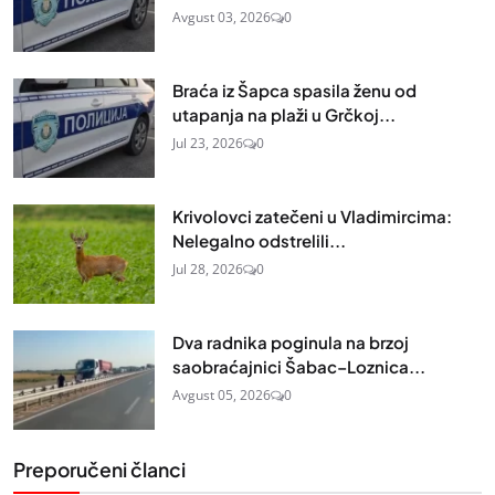
Avgust 03, 2026
0
Braća iz Šapca spasila ženu od
utapanja na plaži u Grčkoj...
Jul 23, 2026
0
Krivolovci zatečeni u Vladimircima:
Nelegalno odstrelili...
Jul 28, 2026
0
Dva radnika poginula na brzoj
saobraćajnici Šabac–Loznica...
Avgust 05, 2026
0
Preporučeni članci