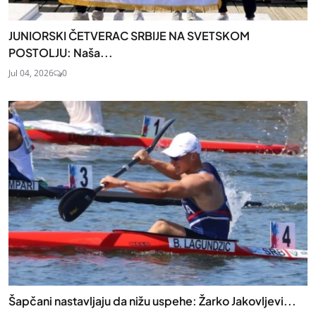
JUNIORSKI ČETVERAC SRBIJE NA SVETSKOM
POSTOLJU: Naša...
Jul 04, 2026
0
Šapčani nastavljaju da nižu uspehe: Žarko Jakovljevi...