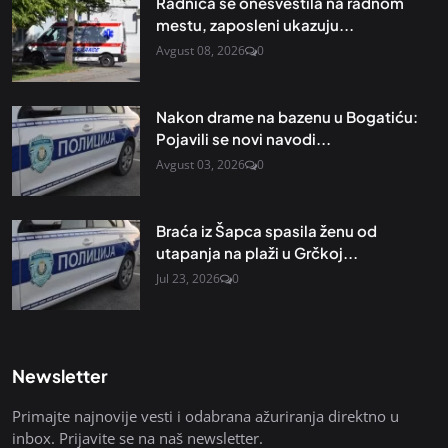
Radnica se onesvestila na radnom
mestu, zaposleni ukazuju...
Avgust 08, 2026
0
Nakon drame na bazenu u Bogatiću:
Pojavili se novi navodi...
Avgust 03, 2026
0
Braća iz Šapca spasila ženu od
utapanja na plaži u Grčkoj...
Jul 23, 2026
0
Newsletter
Primajte najnovije vesti i odabrana ažuriranja direktno u
inbox. Prijavite se na naš newsletter.