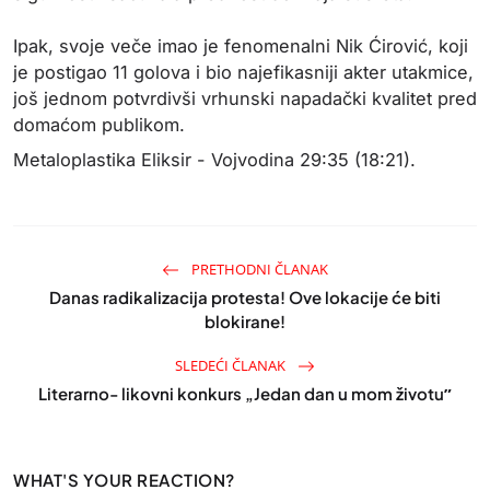
Ipak, svoje veče imao je fenomenalni Nik Ćirović
, koji
je postigao 11 golova i bio najefikasniji akter utakmice,
još jednom potvrdivši vrhunski napadački kvalitet pred
domaćom publikom.
Metaloplastika Eliksir - Vojvodina 29:35 (18:21).
PRETHODNI ČLANAK
Danas radikalizacija protesta! Ove lokacije će biti
blokirane!
SLEDEĆI ČLANAK
Literarno- likovni konkurs „Jedan dan u mom životuˮ
WHAT'S YOUR REACTION?