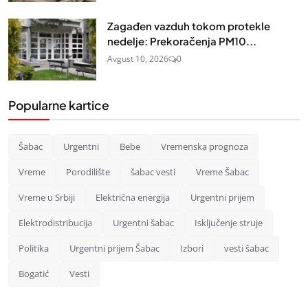
Zagađen vazduh tokom protekle
nedelje: Prekoračenja PM10...
Avgust 10, 2026
0
Popularne kartice
Šabac
Urgentni
Bebe
Vremenska prognoza
Vreme
Porodilište
šabac vesti
Vreme Šabac
Vreme u Srbiji
Električna energija
Urgentni prijem
Elektrodistribucija
Urgentni šabac
Isključenje struje
Politika
Urgentni prijem Šabac
Izbori
vesti šabac
Bogatić
Vesti