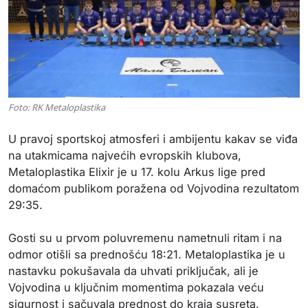
Foto: RK Metaloplastika
U pravoj sportskoj atmosferi i ambijentu kakav se viđa
na utakmicama najvećih evropskih klubova,
Metaloplastika Elixir je u 17. kolu Arkus lige pred
domaćom publikom poražena od Vojvodina rezultatom
29:35.
Gosti su u prvom poluvremenu nametnuli ritam i na
odmor otišli sa prednošću 18:21. Metaloplastika je u
nastavku pokušavala da uhvati priključak, ali je
Vojvodina u ključnim momentima pokazala veću
sigurnost i sačuvala prednost do kraja susreta.