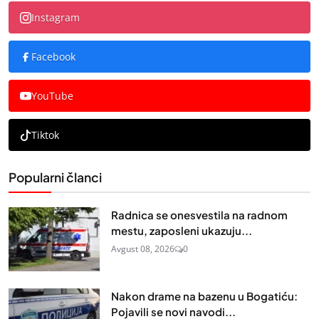
Instagram
Facebook
YouTube
Tiktok
Popularni članci
Radnica se onesvestila na radnom
mestu, zaposleni ukazuju...
Avgust 08, 2026
0
Nakon drame na bazenu u Bogatiću:
Pojavili se novi navodi...