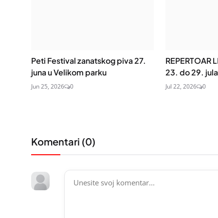
Peti Festival zanatskog piva 27.
REPERTOAR L
juna u Velikom parku
23. do 29. jula
Jun 25, 2026
0
Jul 22, 2026
0
Komentari (
0
)