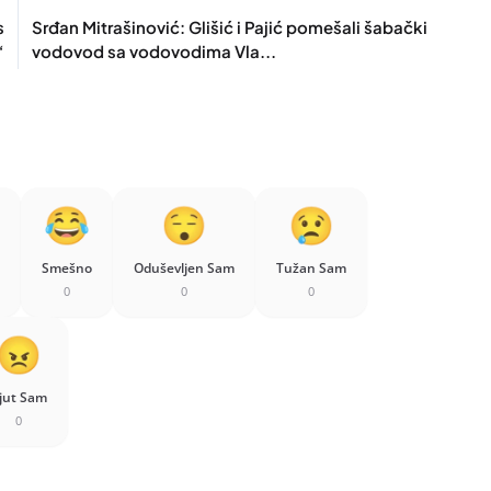
s
Srđan Mitrašinović: Glišić i Pajić pomešali šabački
“
vodovod sa vodovodima Vla...
Smešno
Oduševljen Sam
Tužan Sam
0
0
0
jut Sam
0