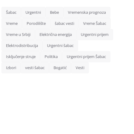
Šabac
Urgentni
Bebe
Vremenska prognoza
Vreme
Porodilište
šabac vesti
Vreme Šabac
Vreme u Srbiji
Električna energija
Urgentni prijem
Elektrodistribucija
Urgentni šabac
Isključenje struje
Politika
Urgentni prijem Šabac
Izbori
vesti šabac
Bogatić
Vesti