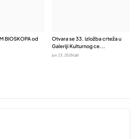
M BIOSKOPA od
Otvara se 33. izložba crteža u
Galeriji Kulturnog ce...
Jun 23, 2026
0