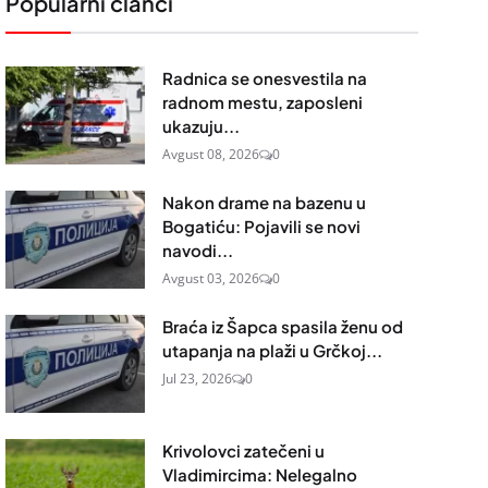
Popularni članci
Radnica se onesvestila na
radnom mestu, zaposleni
ukazuju...
Avgust 08, 2026
0
Nakon drame na bazenu u
Bogatiću: Pojavili se novi
navodi...
Avgust 03, 2026
0
Braća iz Šapca spasila ženu od
utapanja na plaži u Grčkoj...
Jul 23, 2026
0
Krivolovci zatečeni u
Vladimircima: Nelegalno