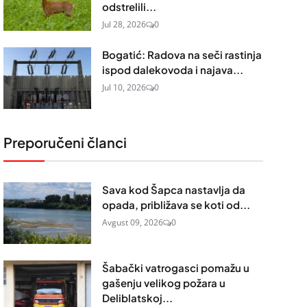
odstrelili...
Jul 28, 2026
0
Bogatić: Radova na seči rastinja
ispod dalekovoda i najava...
Jul 10, 2026
0
Preporučeni članci
Sava kod Šapca nastavlja da
opada, približava se koti od...
Avgust 09, 2026
0
Šabački vatrogasci pomažu u
gašenju velikog požara u
Deliblatskoj...