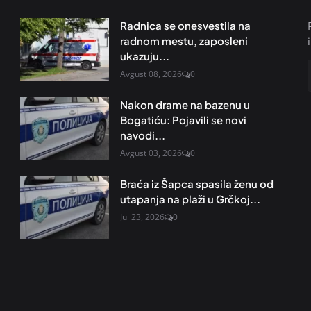
Radnica se onesvestila na
radnom mestu, zaposleni
ukazuju...
Avgust 08, 2026
0
Nakon drame na bazenu u
Bogatiću: Pojavili se novi
navodi...
Avgust 03, 2026
0
Braća iz Šapca spasila ženu od
utapanja na plaži u Grčkoj...
Jul 23, 2026
0