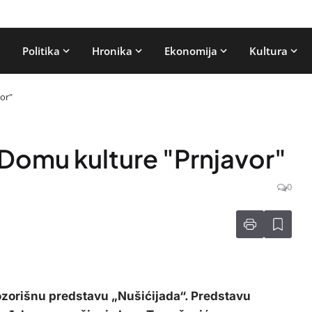
Politika
Hronika
Ekonomija
Kultura
or"
 Domu kulture "Prnjavor"
0
ozorišnu predstavu „Nušićijada“. Predstavu