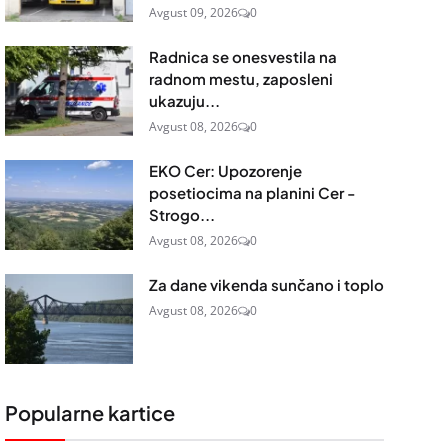
Avgust 09, 2026
0
Radnica se onesvestila na
radnom mestu, zaposleni
ukazuju...
Avgust 08, 2026
0
EKO Cer: Upozorenje
posetiocima na planini Cer -
Strogo...
Avgust 08, 2026
0
Za dane vikenda sunčano i toplo
Avgust 08, 2026
0
Popularne kartice