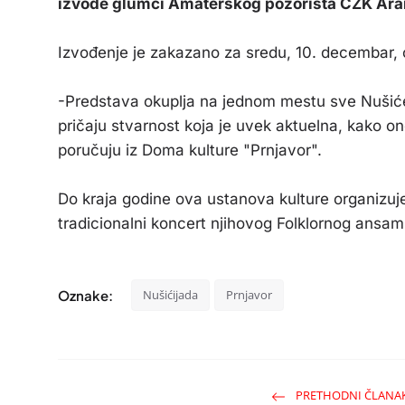
izvode glumci Amaterskog pozorišta CZK Aran
Izvođenje je zakazano za sredu, 10. decembar, o
-Predstava okuplja na jednom mestu sve Nušiće
pričaju stvarnost koja je uvek aktuelna, kako o
poručuju iz Doma kulture "Prnjavor".
Do kraja godine ova ustanova kulture organizuje
tradicionalni koncert njihovog Folklornog ansam
Oznake:
Nušićijada
Prnjavor
PRETHODNI ČLANA