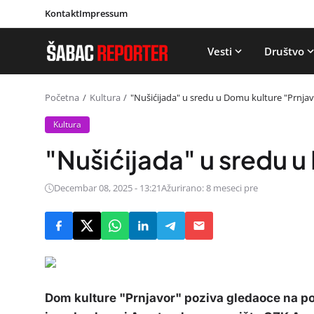
Kontakt
Impressum
Vesti
Društvo
Početna
Kultura
"Nušićijada" u sredu u Domu kulture "Prnjav
Kultura
"Nušićijada" u sredu u
Decembar 08, 2025 - 13:21
Ažurirano: 8 meseci pre
Dom kulture "Prnjavor" poziva gledaoce na p