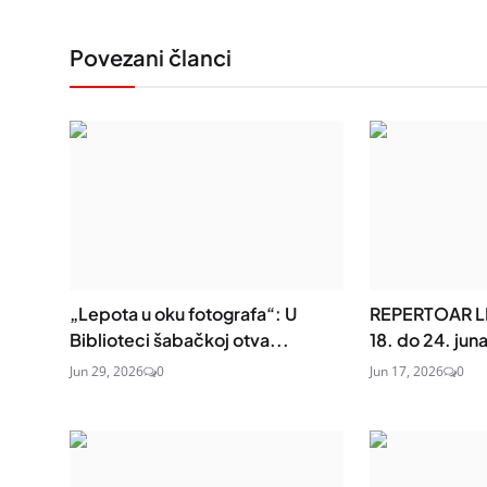
Povezani članci
„Lepota u oku fotografa“: U
REPERTOAR L
Biblioteci šabačkoj otva...
18. do 24. jun
Jun 29, 2026
0
Jun 17, 2026
0