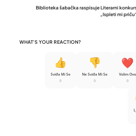
Biblioteka šabačka raspisuje Literarni konkur
„Ispleti mi priču
WHAT'S YOUR REACTION?
Sviđa Mi Se
Ne Sviđa Mi Se
Volim Ovo
0
0
0
L