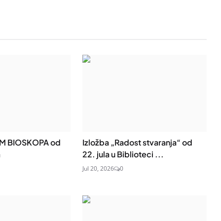
M BIOSKOPA od
Izložba „Radost stvaranja“ od
a
22. jula u Biblioteci ...
Jul 20, 2026
0