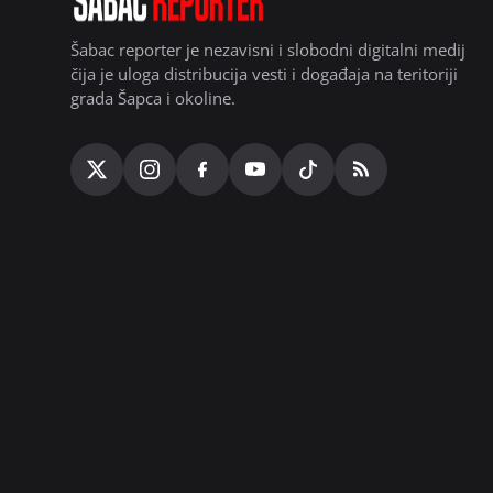
Šabac reporter je nezavisni i slobodni digitalni medij
čija je uloga distribucija vesti i događaja na teritoriji
grada Šapca i okoline.