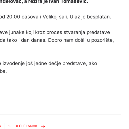
đelovac, a režira je Ivan Tomašević.
d 20.00 časova i Velikoj sali. Ulaz je besplatan.
ve junake koji kroz proces stvaranja predstave
nda tako i dan danas. Dobro nam došli u pozorište,
 izvođenje još jedne dečje predstave, ako i
ba.
K
SLEDEĆI ČLANAK