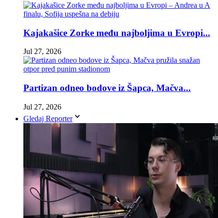
Kajakašice Zorke među najboljima u Evropi...
Jul 27, 2026
Partizan odneo bodove iz Šapca, Mačva...
Jul 27, 2026
Gledaj Reporter