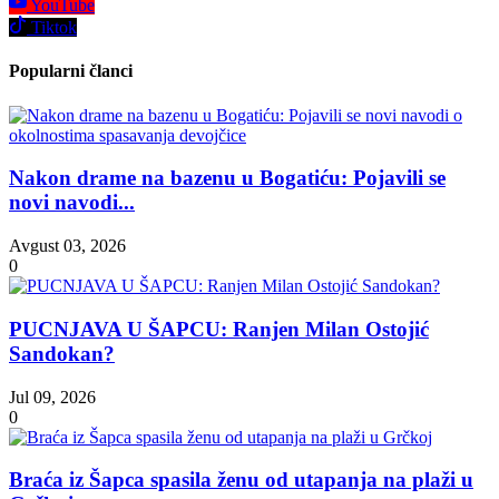
YouTube
Tiktok
Popularni članci
Nakon drame na bazenu u Bogatiću: Pojavili se
novi navodi...
Avgust 03, 2026
0
PUCNJAVA U ŠAPCU: Ranjen Milan Ostojić
Sandokan?
Jul 09, 2026
0
Braća iz Šapca spasila ženu od utapanja na plaži u