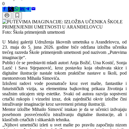
0
Foto: Škola primenjenih umetnosti
U Maloj galeriji Udruženja likovnih umetnika u Aranđelovcu, od
23. maja do 5. juna 2026. godine biće održana izložba učenika
trećeg razreda Škole primenjenih umetnosti pod nazivom „Putevima
imaginacije“.
Publici će se predstaviti mladi autori Anja Božić, Una Kostić, Sonja
Lazić i Sava Stjepanović, kroz postavku koja obuhvata skice i
digitalne ilustracije nastale tokom praktične nastave u školi, pod
mentorstvom Mihaila Simovića.
Izloženi radovi vode posmatrače kroz svet mašte, fantastike i
futurističkih vizija, sa elementima bajkovitog prikaza životinja i
snažnim uticajem strip estetike. Svaki od autora razvija sopstveni
crtački rukopis i vizuelni izraz, dok zajednički okvir izložbe čini
istraživanje imaginacije kroz savremeni pristup ilustraciji.
Mentor izložbe Mihailo Simović istakao je da se učenici izdvajaju
posebnom posvećenošću istraživanju digitalne ilustracije, ali i
klasičnih crtačkih i slikarskih tehnika.
„Njihovi umetnički izleti u svet mašte po pravilu započinju nizom