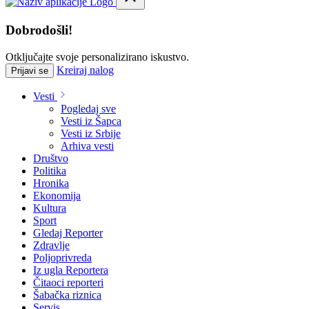
Dobrodošli!
Otključajte svoje personalizirano iskustvo.
Kreiraj nalog
Prijavi se
Vesti
Pogledaj sve
Vesti iz Šapca
Vesti iz Srbije
Arhiva vesti
Društvo
Politika
Hronika
Ekonomija
Kultura
Sport
Gledaj Reporter
Zdravlje
Poljoprivreda
Iz ugla Reportera
Čitaoci reporteri
Šabačka riznica
Servis