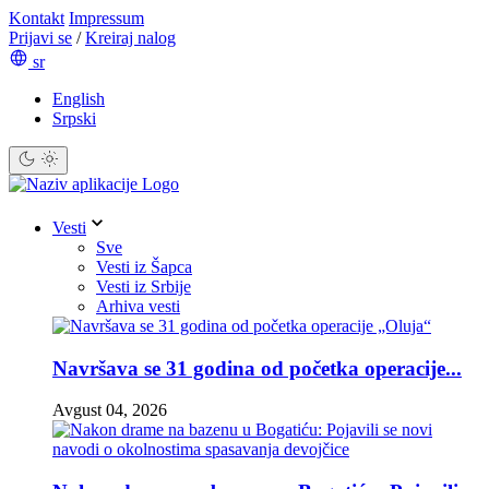
Kontakt
Impressum
Prijavi se
/
Kreiraj nalog
sr
English
Srpski
Vesti
Sve
Vesti iz Šapca
Vesti iz Srbije
Arhiva vesti
Navršava se 31 godina od početka operacije...
Avgust 04, 2026