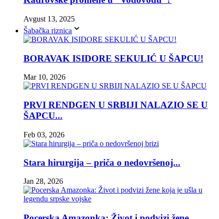
Avgust 13, 2025
Šabačka riznica
BORAVAK ISIDORE SEKULIĆ U ŠAPCU!
Mar 10, 2026
PRVI RENDGEN U SRBIJI NALAZIO SE U
ŠAPCU...
Feb 03, 2026
Stara hirurgija – priča o nedovršenoj...
Jan 28, 2026
Pocerska Amazonka: Život i podvizi žene...