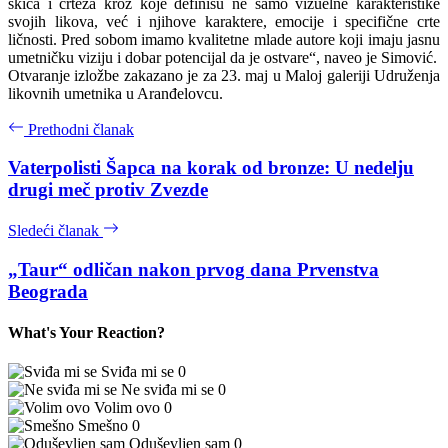
skica i crteža kroz koje definišu ne samo vizuelne karakteristike
svojih likova, već i njihove karaktere, emocije i specifične crte
ličnosti. Pred sobom imamo kvalitetne mlade autore koji imaju jasnu
umetničku viziju i dobar potencijal da je ostvare“, naveo je Simović.
Otvaranje izložbe zakazano je za 23. maj u Maloj galeriji Udruženja
likovnih umetnika u Aranđelovcu.
Prethodni članak
Vaterpolisti Šapca na korak od bronze: U nedelju
drugi meč protiv Zvezde
Sledeći članak
„Taur“ odličan nakon prvog dana Prvenstva
Beograda
What's Your Reaction?
Sviđa mi se
0
Ne sviđa mi se
0
Volim ovo
0
Smešno
0
Oduševljen sam
0