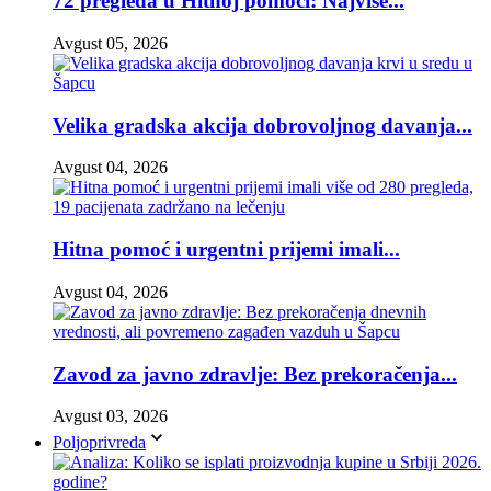
72 pregleda u Hitnoj pomoći: Najviše...
Avgust 05, 2026
Velika gradska akcija dobrovoljnog davanja...
Avgust 04, 2026
Hitna pomoć i urgentni prijemi imali...
Avgust 04, 2026
Zavod za javno zdravlje: Bez prekoračenja...
Avgust 03, 2026
Poljoprivreda