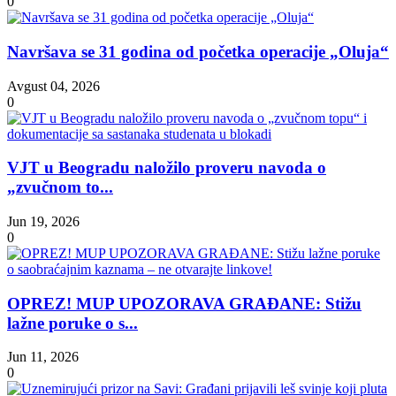
0
Navršava se 31 godina od početka operacije „Oluja“
Avgust 04, 2026
0
VJT u Beogradu naložilo proveru navoda o
„zvučnom to...
Jun 19, 2026
0
OPREZ! MUP UPOZORAVA GRAĐANE: Stižu
lažne poruke o s...
Jun 11, 2026
0