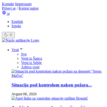
Kontakt
Impressum
Prijavi se
/
Kreiraj nalog
sr
English
Srpski
Vesti
Sve
Vesti iz Šapca
Vesti iz Srbije
Arhiva vesti
Situacija pod kontrolom nakon požara...
Avgust 06, 2026