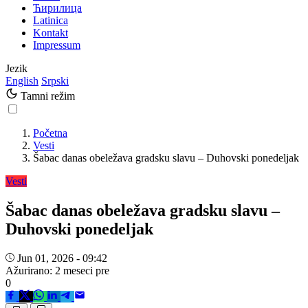
Ћирилица
Latinica
Kontakt
Impressum
Jezik
English
Srpski
Tamni režim
Početna
Vesti
Šabac danas obeležava gradsku slavu – Duhovski ponedeljak
Vesti
Šabac danas obeležava gradsku slavu –
Duhovski ponedeljak
Jun 01, 2026 - 09:42
Ažurirano: 2 meseci pre
0