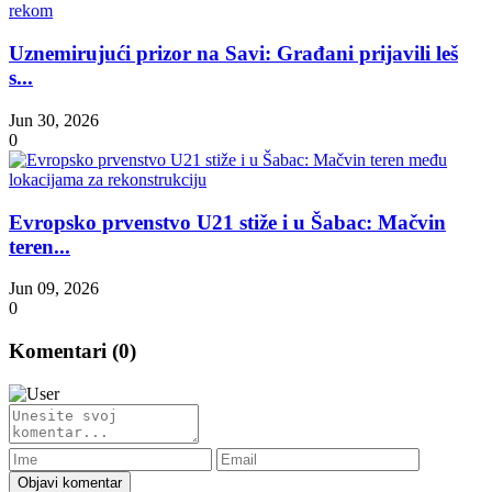
Uznemirujući prizor na Savi: Građani prijavili leš
s...
Jun 30, 2026
0
Evropsko prvenstvo U21 stiže i u Šabac: Mačvin
teren...
Jun 09, 2026
0
Komentari (
0
)
Objavi komentar