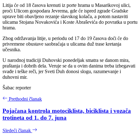
Litija će od 18 časova krenuti iz porte hrama u Masarikovoj ulici,
proći Ulicom gospodara Jevrema, gde će ispred zgrade Gradske
uprave biti obavljeno rezanje slavskog kolača, a potom nastaviti
ulicama Stojana Novakovića i Koste Abraševića do povratka u portu
hrama.
Zbog održavanja litije, u periodu od 17 do 19 časova doći će do
privremene obustave saobraćaja u ulicama duž trase kretanja
učesnika.
U narodnoj tradiciji Duhovski ponedeljak smatra se danom mira,
praštanja i dobrih dela. Veruje se da u ovim danima treba izbegavati
svađe i teške reči, jer Sveti Duh donosi slogu, razumevanje i
duhovni mir.
Šabac reporter
Prethodni članak
Pojačana kontrola motociklista, biciklista i vozača
trotineta od 1. do 7. juna
Sledeći članak