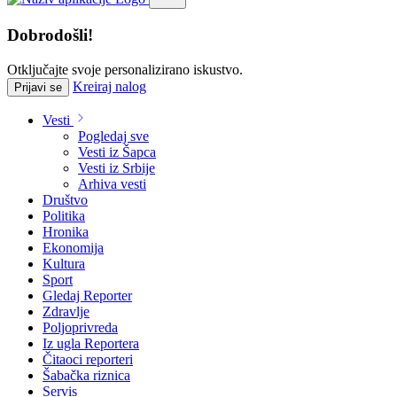
Dobrodošli!
Otključajte svoje personalizirano iskustvo.
Kreiraj nalog
Prijavi se
Vesti
Pogledaj sve
Vesti iz Šapca
Vesti iz Srbije
Arhiva vesti
Društvo
Politika
Hronika
Ekonomija
Kultura
Sport
Gledaj Reporter
Zdravlje
Poljoprivreda
Iz ugla Reportera
Čitaoci reporteri
Šabačka riznica
Servis