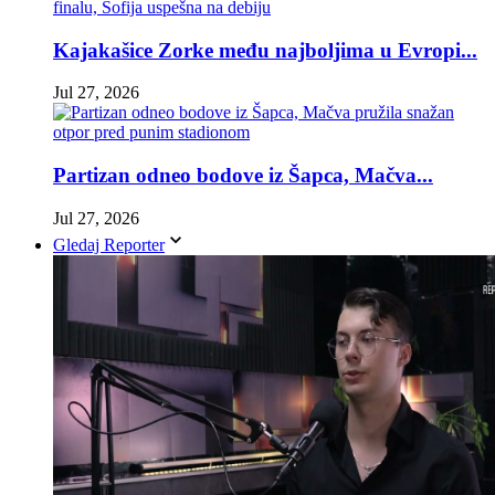
Kajakašice Zorke među najboljima u Evropi...
Jul 27, 2026
Partizan odneo bodove iz Šapca, Mačva...
Jul 27, 2026
Gledaj Reporter