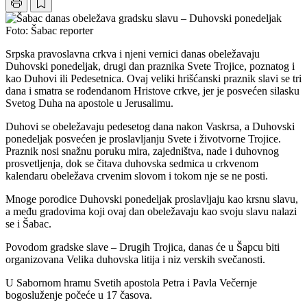
Foto: Šabac reporter
Srpska pravoslavna crkva i njeni vernici danas obeležavaju
Duhovski ponedeljak, drugi dan praznika Svete Trojice, poznatog i
kao Duhovi ili Pedesetnica. Ovaj veliki hrišćanski praznik slavi se tri
dana i smatra se rođendanom Hristove crkve, jer je posvećen silasku
Svetog Duha na apostole u Jerusalimu.
Duhovi se obeležavaju pedesetog dana nakon Vaskrsa, a Duhovski
ponedeljak posvećen je proslavljanju Svete i životvorne Trojice.
Praznik nosi snažnu poruku mira, zajedništva, nade i duhovnog
prosvetljenja, dok se čitava duhovska sedmica u crkvenom
kalendaru obeležava crvenim slovom i tokom nje se ne posti.
Mnoge porodice Duhovski ponedeljak proslavljaju kao krsnu slavu,
a među gradovima koji ovaj dan obeležavaju kao svoju slavu nalazi
se i Šabac.
Povodom gradske slave – Drugih Trojica, danas će u Šapcu biti
organizovana Velika duhovska litija i niz verskih svečanosti.
U Sabornom hramu Svetih apostola Petra i Pavla Večernje
bogosluženje počeće u 17 časova.