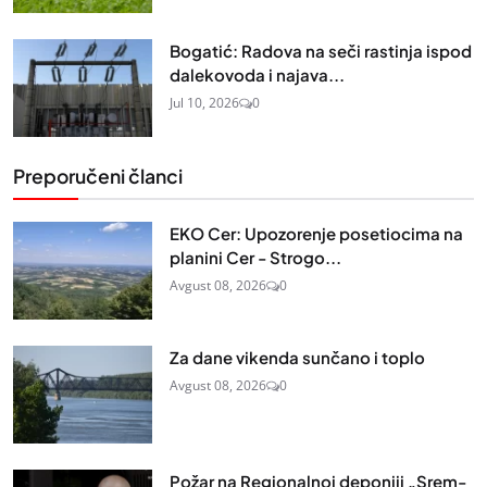
Bogatić: Radova na seči rastinja ispod
dalekovoda i najava...
Jul 10, 2026
0
Preporučeni članci
EKO Cer: Upozorenje posetiocima na
planini Cer - Strogo...
Avgust 08, 2026
0
Za dane vikenda sunčano i toplo
Avgust 08, 2026
0
Požar na Regionalnoj deponiji „Srem-