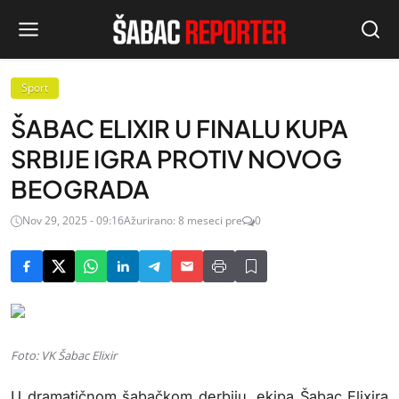
Sport
ŠABAC ELIXIR U FINALU KUPA
SRBIJE IGRA PROTIV NOVOG
BEOGRADA
Nov 29, 2025 - 09:16
Ažurirano: 8 meseci pre
0
Foto: VK Šabac Elixir
U dramatičnom šabačkom derbiju, ekipa Šabac Elixira