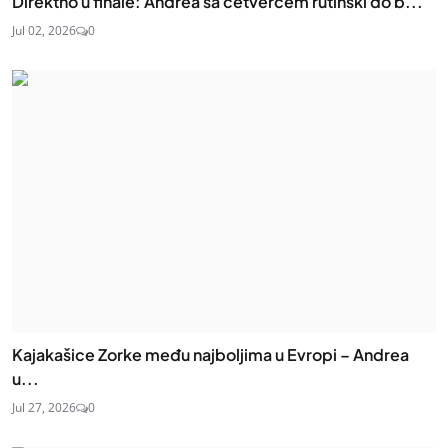
Direktno u finale: Andrea sa četvercem rutinski do b...
Jul 02, 2026
0
Kajakašice Zorke među najboljima u Evropi – Andrea
u...
Jul 27, 2026
0