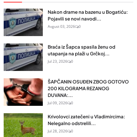
Nakon drame na bazenu u Bogatiću:
Pojavili se novi navodi...
Avgust 03, 2026
0
Braća iz Šapca spasila ženu od
utapanja na plaži u Grčkoj...
Jul 23, 2026
0
ŠAPČANIN OSUĐEN ZBOG GOTOVO
200 KILOGRAMA REZANOG
DUVANA:...
Jul 09, 2026
0
Krivolovci zatečeni u Vladimircima:
Nelegalno odstrelili...
Jul 28, 2026
0