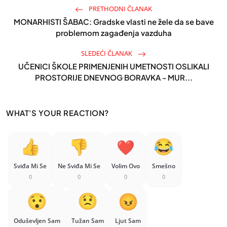
PRETHODNI ČLANAK
MONARHISTI ŠABAC: Gradske vlasti ne žele da se bave
problemom zagađenja vazduha
SLEDEĆI ČLANAK
UČENICI ŠKOLE PRIMENJENIH UMETNOSTI OSLIKALI
PROSTORIJE DNEVNOG BORAVKA - MUR...
WHAT'S YOUR REACTION?
Sviđa Mi Se
Ne Sviđa Mi Se
Volim Ovo
Smešno
0
0
0
0
Oduševljen Sam
Tužan Sam
Ljut Sam