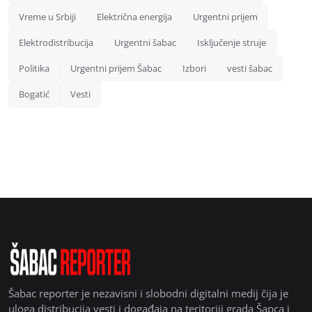
Vreme u Srbiji
Električna energija
Urgentni prijem
Elektrodistribucija
Urgentni šabac
Isključenje struje
Politika
Urgentni prijem Šabac
Izbori
vesti šabac
Bogatić
Vesti
Šabac reporter je nezavisni i slobodni digitalni medij čija je
uloga distribucija vesti i događaja na teritoriji grada Šapca i