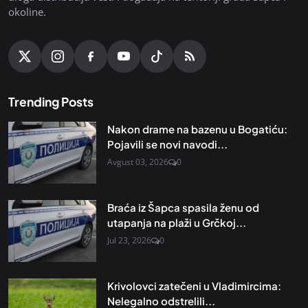
okoline.
Trending Posts
Nakon drame na bazenu u Bogatiću:
Pojavili se novi navodi...
Avgust 03, 2026
0
Braća iz Šapca spasila ženu od
utapanja na plaži u Grčkoj...
Jul 23, 2026
0
Krivolovci zatečeni u Vladimircima:
Nelegalno odstrelili...