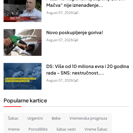
Mačva“ nije iznenađenje...
Avgust 07, 2026
0
Novo poskupljenje goriva!
Avgust 07, 2026
0
DS: Više od 10 miliona evra i 20 godina
rada – SNS: nestručnost,...
Avgust 07, 2026
0
Popularne kartice
Šabac
Urgentni
Bebe
Vremenska prognoza
Vreme
Porodilište
šabac vesti
Vreme Šabac