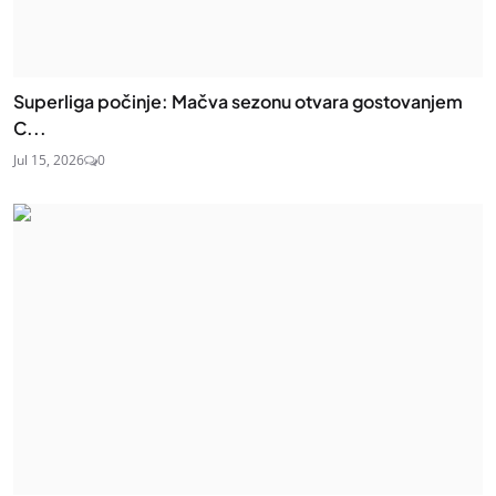
Superliga počinje: Mačva sezonu otvara gostovanjem
C...
Jul 15, 2026
0