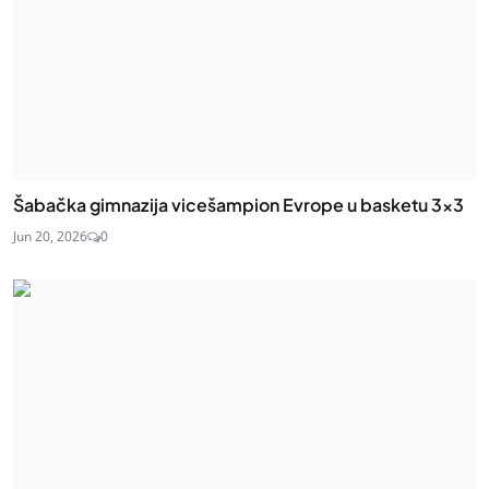
Šabačka gimnazija vicešampion Evrope u basketu 3×3
Jun 20, 2026
0