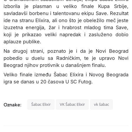
izborila je plasman u veliko finale Kupa Srbije,
savladavši borbenu i talentovanu ekipu Save. Rezultat
ide na stranu Elixira, ali ono što je obeležilo meč jeste
izuzetna energija, žar i hrabrost mladog tima Save,
koji je prikazao veliki napredak i zasluženo dobio
aplauze publike.
Na drugoj strani, poznato je i da je Novi Beograd
pobedio u duelu sa Radničkim, te je upravo Novi
Beograd njihov protivnik u današnjem finalu.
Veliko finale između Šabac Elixira i Novog Beograda
igra se danas u 20 časova U SC Futog.
Oznake:
Šabac Elixir
VK Šabac Elixir
vk šabac