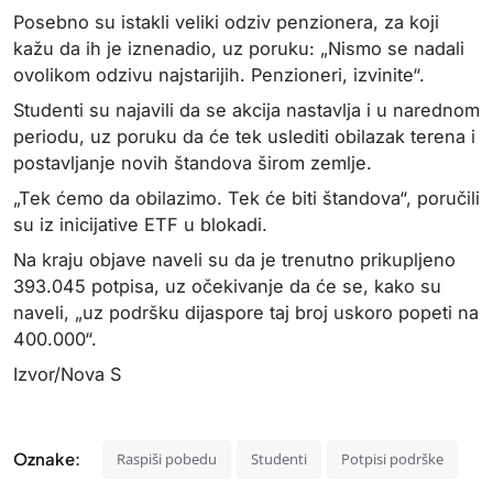
Posebno su istakli veliki odziv penzionera, za koji
kažu da ih je iznenadio, uz poruku: „Nismo se nadali
ovolikom odzivu najstarijih. Penzioneri, izvinite“.
Studenti su najavili da se akcija nastavlja i u narednom
periodu, uz poruku da će tek uslediti obilazak terena i
postavljanje novih štandova širom zemlje.
„Tek ćemo da obilazimo. Tek će biti štandova“, poručili
su iz inicijative ETF u blokadi.
Na kraju objave naveli su da je trenutno prikupljeno
393.045 potpisa, uz očekivanje da će se, kako su
naveli, „uz podršku dijaspore taj broj uskoro popeti na
400.000“.
Izvor/Nova S
Oznake:
Raspiši pobedu
Studenti
Potpisi podrške