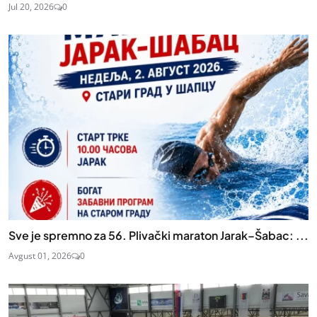
Jul 20, 2026
0
Sve je spremno za 56. Plivački maraton Jarak–Šabac: ...
Avgust 01, 2026
0