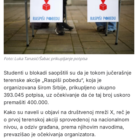
Foto: Luka Tanasić/Šabac prikupljanje potpisa
Studenti u blokadi saopštili su da je tokom jučerašnje
terenske akcije „Raspiši pobedu“, koja je
organizovana širom Srbije, prikupljeno ukupno
393.045 potpisa, uz očekivanje da će taj broj uskoro
premašiti 400.000.
Kako su naveli u objavi na društvenoj mreži X, reč je
o prvoj terenskoj akciji sprovedenoj na nacionalnom
nivou, a odziv građana, prema njihovim navodima,
prevazišao je očekivanja organizatora.