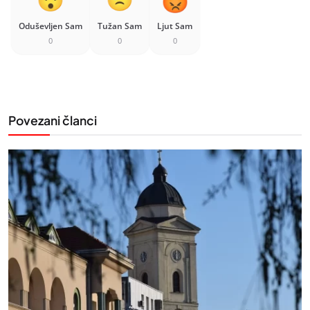
Oduševljen Sam
Tužan Sam
Ljut Sam
0
0
0
Povezani članci