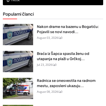
Popularni članci
Nakon drame na bazenu u Bogatiću:
Pojavili se novi navodi...
Avgust 03, 2026
0
Braća iz Šapca spasila ženu od
utapanja na plaži u Grčkoj...
Jul 23, 2026
0
Radnica se onesvestila na radnom
mestu, zaposleni ukazuju...
Avgust 08, 2026
0