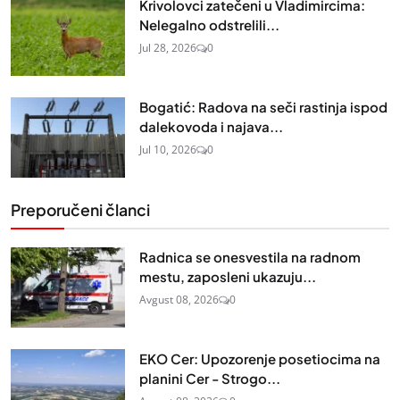
Krivolovci zatečeni u Vladimircima:
Nelegalno odstrelili...
Jul 28, 2026
0
Bogatić: Radova na seči rastinja ispod
dalekovoda i najava...
Jul 10, 2026
0
Preporučeni članci
Radnica se onesvestila na radnom
mestu, zaposleni ukazuju...
Avgust 08, 2026
0
EKO Cer: Upozorenje posetiocima na
planini Cer - Strogo...