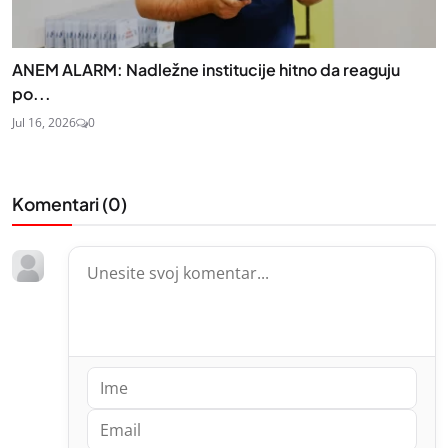
ANEM ALARM: Nadležne institucije hitno da reaguju
po...
Jul 16, 2026
0
Komentari (
0
)