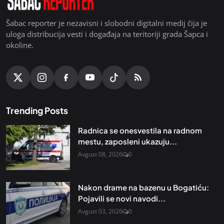
Šabac reporter je nezavisni i slobodni digitalni medij čija je
uloga distribucija vesti i događaja na teritoriji grada Šapca i
okoline.
Trending Posts
Radnica se onesvestila na radnom
mestu, zaposleni ukazuju...
Avgust 08, 2026
0
Nakon drame na bazenu u Bogatiću:
Pojavili se novi navodi...
Avgust 03, 2026
0