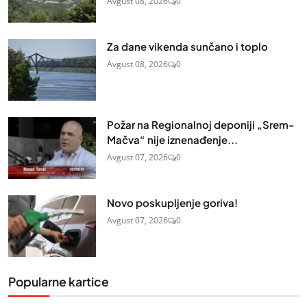
Avgust 08, 2026
0
Za dane vikenda sunčano i toplo
Avgust 08, 2026
0
Požar na Regionalnoj deponiji „Srem-
Mačva“ nije iznenađenje...
Avgust 07, 2026
0
Novo poskupljenje goriva!
Avgust 07, 2026
0
Popularne kartice