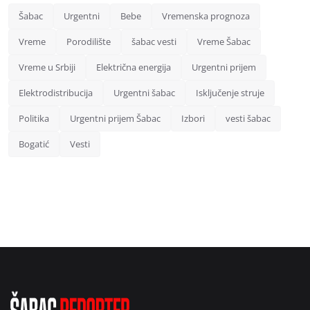
Šabac
Urgentni
Bebe
Vremenska prognoza
Vreme
Porodilište
šabac vesti
Vreme Šabac
Vreme u Srbiji
Električna energija
Urgentni prijem
Elektrodistribucija
Urgentni šabac
Isključenje struje
Politika
Urgentni prijem Šabac
Izbori
vesti šabac
Bogatić
Vesti