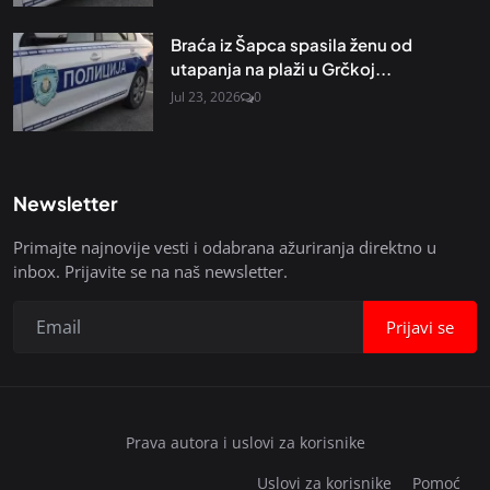
Braća iz Šapca spasila ženu od
utapanja na plaži u Grčkoj...
Jul 23, 2026
0
Newsletter
Primajte najnovije vesti i odabrana ažuriranja direktno u
inbox. Prijavite se na naš newsletter.
Prijavi se
Prava autora i uslovi za korisnike
Uslovi za korisnike
Pomoć