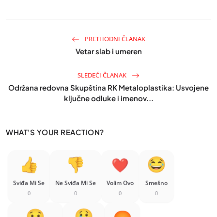
PRETHODNI ČLANAK
Vetar slab i umeren
SLEDEĆI ČLANAK
Održana redovna Skupština RK Metaloplastika: Usvojene
ključne odluke i imenov...
WHAT'S YOUR REACTION?
Sviđa Mi Se
Ne Sviđa Mi Se
Volim Ovo
Smešno
0
0
0
0