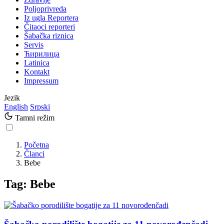
Poljoprivreda
Iz ugla Reportera
Čitaoci reporteri
Šabačka riznica
Servis
Ћирилица
Latinica
Kontakt
Impressum
Jezik
English
Srpski
Tamni režim
Početna
Članci
Bebe
Tag: Bebe