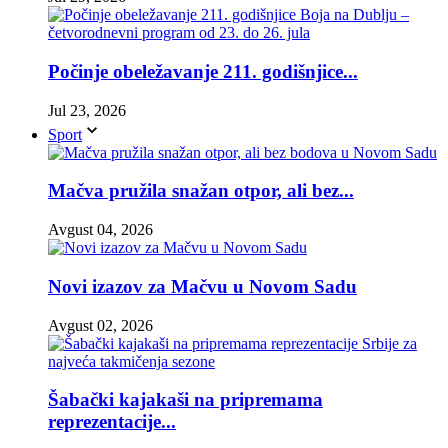
Počinje obeležavanje 211. godišnjice...
Jul 23, 2026
Sport
Mačva pružila snažan otpor, ali bez...
Avgust 04, 2026
Novi izazov za Mačvu u Novom Sadu
Avgust 02, 2026
Šabački kajakaši na pripremama
reprezentacije...