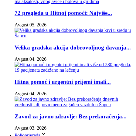
72 pregleda u Hitnoj pomoći: Najviše...
Avgust 05, 2026
Velika gradska akcija dobrovoljnog davanja...
Avgust 04, 2026
Hitna pomoć i urgentni prijemi imali...
Avgust 04, 2026
Zavod za javno zdravlje: Bez prekoračenja...
Avgust 03, 2026
Poljoprivreda