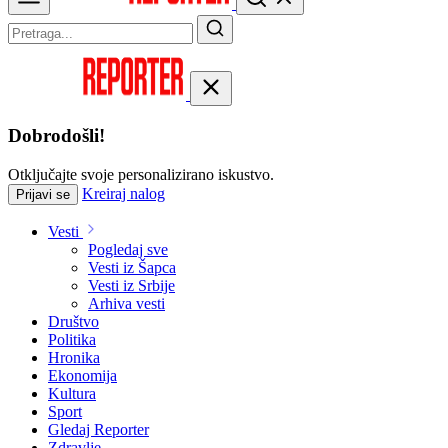
Dobrodošli!
Otključajte svoje personalizirano iskustvo.
Kreiraj nalog
Prijavi se
Vesti
Pogledaj sve
Vesti iz Šapca
Vesti iz Srbije
Arhiva vesti
Društvo
Politika
Hronika
Ekonomija
Kultura
Sport
Gledaj Reporter
Zdravlje