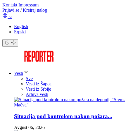
Kontakt
Impressum
Prijavi se
/
Kreiraj nalog
sr
English
Srpski
Vesti
Sve
Vesti iz Šapca
Vesti iz Srbije
Arhiva vesti
Situacija pod kontrolom nakon požara...
Avgust 06, 2026