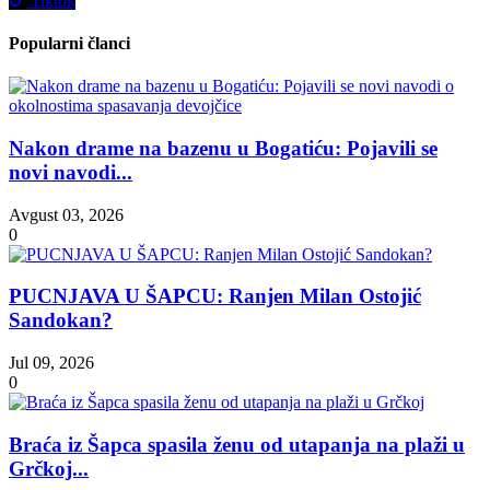
Tiktok
Popularni članci
Nakon drame na bazenu u Bogatiću: Pojavili se
novi navodi...
Avgust 03, 2026
0
PUCNJAVA U ŠAPCU: Ranjen Milan Ostojić
Sandokan?
Jul 09, 2026
0
Braća iz Šapca spasila ženu od utapanja na plaži u
Grčkoj...