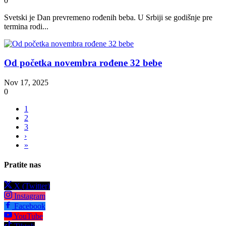
0
Svetski je Dan prevremeno rođenih beba. U Srbiji se godišnje pre
termina rodi...
Od početka novembra rođene 32 bebe
Nov 17, 2025
0
1
2
3
›
»
Pratite nas
X (Twitter)
Instagram
Facebook
YouTube