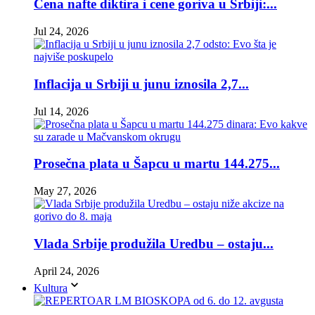
Cena nafte diktira i cene goriva u Srbiji:...
Jul 24, 2026
Inflacija u Srbiji u junu iznosila 2,7...
Jul 14, 2026
Prosečna plata u Šapcu u martu 144.275...
May 27, 2026
Vlada Srbije produžila Uredbu – ostaju...
April 24, 2026
Kultura