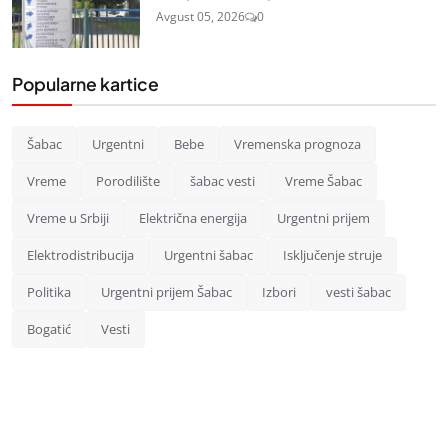
Avgust 05, 2026
0
Popularne kartice
Šabac
Urgentni
Bebe
Vremenska prognoza
Vreme
Porodilište
šabac vesti
Vreme Šabac
Vreme u Srbiji
Električna energija
Urgentni prijem
Elektrodistribucija
Urgentni šabac
Isključenje struje
Politika
Urgentni prijem Šabac
Izbori
vesti šabac
Bogatić
Vesti