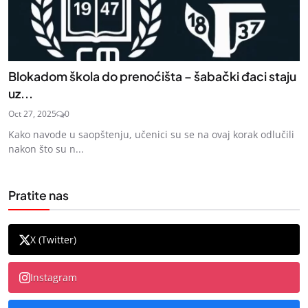
Blokadom škola do prenoćišta – šabački đaci staju
uz...
Oct 27, 2025
0
Kako navode u saopštenju, učenici su se na ovaj korak odlučili
nakon što su n...
Pratite nas
X (Twitter)
Instagram