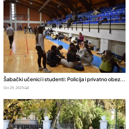
Šabački učenici i studenti: Policija i privatno obez...
Oct 29, 2025
0