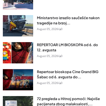
Ministarstvo izrazilo saučešće nakon
tragedije na brzoj...
Avgust 05, 2026
0
REPERTOAR LM BIOSKOPA od 6. do
12. avgusta
Avgust 05, 2026
0
Repertoar bioskopa Cine Grand BIG
Šabac od 6. avgusta do...
Avgust 05, 2026
0
72 pregleda u Hitnoj pomoći: Najviše
pacijenata zbog malaksalosti,...