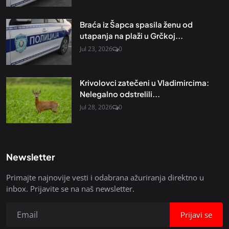
Braća iz Šapca spasila ženu od
utapanja na plaži u Grčkoj...
Jul 23, 2026
0
Krivolovci zatečeni u Vladimircima:
Nelegalno odstrelili...
Jul 28, 2026
0
Newsletter
Primajte najnovije vesti i odabrana ažuriranja direktno u
inbox. Prijavite se na naš newsletter.
Prijavi se