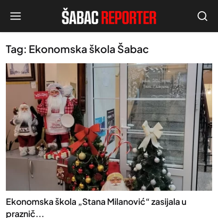
Tag: Ekonomska škola Šabac
Ekonomska škola „Stana Milanović“ zasijala u
praznič...