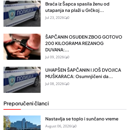
Braća iz Šapca spasila ženu od
utapanja na plaži u Grčkoj...
Jul 23, 2026
0
ŠAPČANIN OSUĐEN ZBOG GOTOVO
200 KILOGRAMA REZANOG
DUVANA:...
Jul 09, 2026
0
UHAPŠEN ŠAPČANIN I JOŠ DVOJICA
MUŠKARACA: Osumnjičeni da...
Jul 08, 2026
0
Preporučeni članci
Nastavlja se toplo i sunčano vreme
Avgust 06, 2026
0