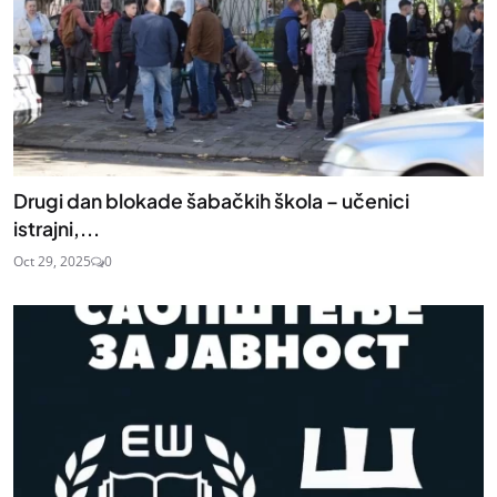
Drugi dan blokade šabačkih škola – učenici
istrajni,...
Oct 29, 2025
0