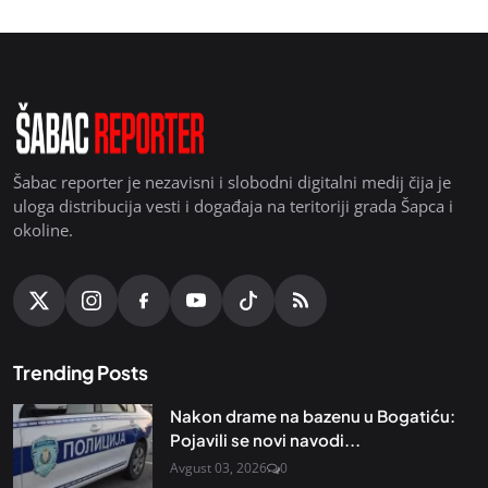
Šabac reporter je nezavisni i slobodni digitalni medij čija je
uloga distribucija vesti i događaja na teritoriji grada Šapca i
okoline.
Trending Posts
Nakon drame na bazenu u Bogatiću:
Pojavili se novi navodi...
Avgust 03, 2026
0