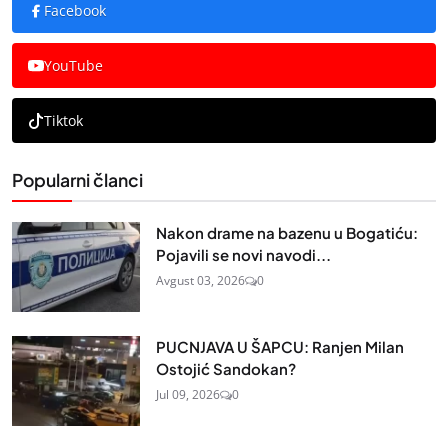
Facebook
YouTube
Tiktok
Popularni članci
Nakon drame na bazenu u Bogatiću:
Pojavili se novi navodi...
Avgust 03, 2026
0
PUCNJAVA U ŠAPCU: Ranjen Milan
Ostojić Sandokan?
Jul 09, 2026
0