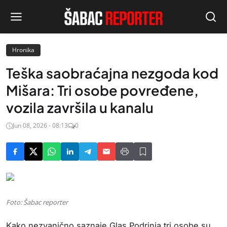
Hronika
Teška saobraćajna nezgoda kod
Mišara: Tri osobe povređene,
vozila završila u kanalu
Jun 08, 2026 - 08:13
0
Foto: Šabac reporter
Kako nezvanično saznaje Glas Podrinja tri osobe su