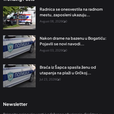
Radnica se onesvestila na radnom
mestu, zaposleni ukazuju...
Avgust 08, 2026
0
Nakon drame na bazenu u Bogatiću:
Pojavili se novi navodi...
Avgust 03, 2026
0
Braća iz Šapca spasila ženu od
utapanja na plaži u Grčkoj...
Jul 23, 2026
0
Newsletter