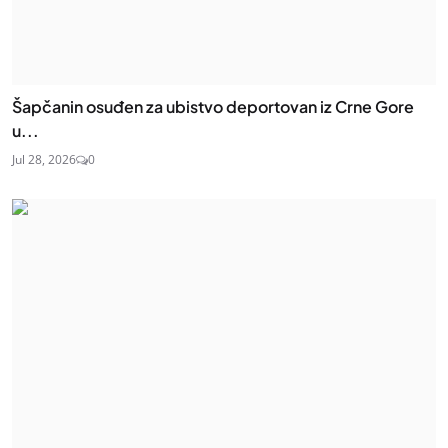
Šapčanin osuđen za ubistvo deportovan iz Crne Gore
u...
Jul 28, 2026
0