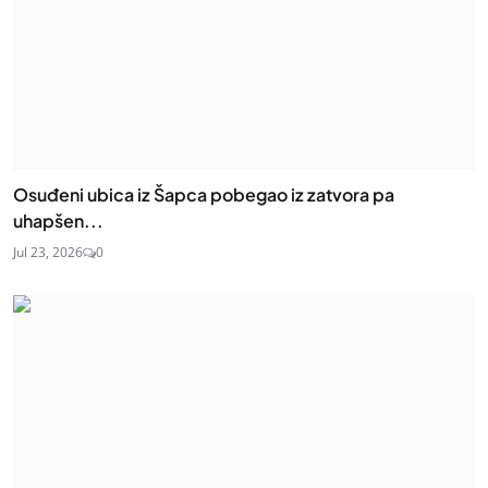
Osuđeni ubica iz Šapca pobegao iz zatvora pa
uhapšen...
Jul 23, 2026
0