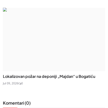
Lokalizovan požar na deponiji „Majdan“ u Bogatiću
Jul 09, 2026
0
Komentari (
0
)