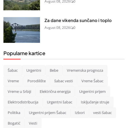
Avgust 08, 2026
0
Za dane vikenda sunčano i toplo
Avgust 08, 2026
0
Popularne kartice
Šabac
Urgentni
Bebe
Vremenska prognoza
Vreme
Porodilište
šabac vesti
Vreme Šabac
Vreme u Srbiji
Električna energija
Urgentni prijem
Elektrodistribucija
Urgentni šabac
Isključenje struje
Politika
Urgentni prijem Šabac
Izbori
vesti šabac
Bogatić
Vesti