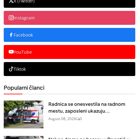
X (Twitter)
Instagram
Facebook
YouTube
Tiktok
Popularni članci
Radnica se onesvestila na radnom
mestu, zaposleni ukazuju...
Avgust 08, 2026
0