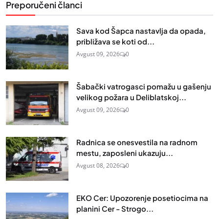
Preporučeni članci
Sava kod Šapca nastavlja da opada,
približava se koti od...
Avgust 09, 2026
0
Šabački vatrogasci pomažu u gašenju
velikog požara u Deliblatskoj...
Avgust 09, 2026
0
Radnica se onesvestila na radnom
mestu, zaposleni ukazuju...
Avgust 08, 2026
0
EKO Cer: Upozorenje posetiocima na
planini Cer - Strogo...