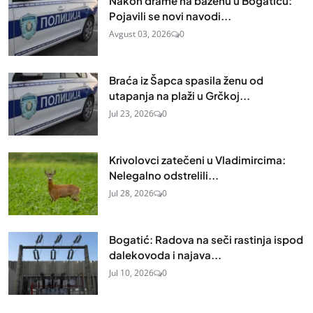
Nakon drame na bazenu u Bogatiću:
Pojavili se novi navodi...
Avgust 03, 2026
0
Braća iz Šapca spasila ženu od
utapanja na plaži u Grčkoj...
Jul 23, 2026
0
Krivolovci zatečeni u Vladimircima:
Nelegalno odstrelili...
Jul 28, 2026
0
Bogatić: Radova na seči rastinja ispod
dalekovoda i najava...
Jul 10, 2026
0