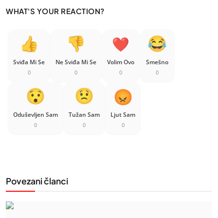
WHAT'S YOUR REACTION?
Sviđa Mi Se
Ne Sviđa Mi Se
Volim Ovo
Smešno
0
0
0
0
Oduševljen Sam
Tužan Sam
Ljut Sam
0
0
0
Povezani članci