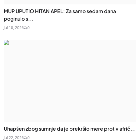
MUP UPUTIO HITAN APEL: Za samo sedam dana
poginulo s...
Jul 10, 2026
0
Uhapšen zbog sumnje da je prekršio mere protiv afrič...
Jul 22, 2026
0