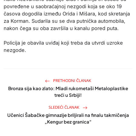
povređene u saobraćajnoj nezgodi koja se oko 19
časova dogodila između Orida i Mišara, kod skretanja
za Korman. Sudarila su se dva putnička automobila,
nakon čega su oba završila u kanalu pored puta.
Policija je obavila uviđaj koji treba da utvrdi uzroke
nezgode.
PRETHODNI ČLANAK
Bronza sija kao zlato: Mladi rukometaši Metaloplastike
treći u Srbiji!
SLEDEĆI ČLANAK
Učenici Šabačke gimnazije briljirali na finalu takmičenja
„Kengur bez granica“