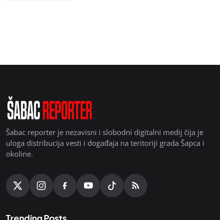
Šabac reporter je nezavisni i slobodni digitalni medij čija je
uloga distribucija vesti i događaja na teritoriji grada Šapca i
okoline.
Trending Posts