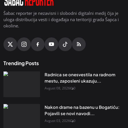
Šabac reporter je nezavisni i slobodni digitalni medij čija je
uloga distribucija vesti i događaja na teritoriji grada Šapca i
okoline.
Trending Posts
Radnica se onesvestila na radnom
mestu, zaposleni ukazuju...
Avgust 08, 2026
0
Nakon drame na bazenu u Bogatiću:
Pojavili se novi navodi...
Avgust 03, 2026
0