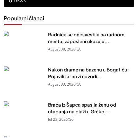
Popularni članci
Radnica se onesvestila na radnom
mestu, zaposleni ukazuju...
Avgust 08, 2026
0
Nakon drame na bazenu u Bogatiću:
Pojavili se novi navodi...
Avgust 03, 2026
0
Braća iz Šapca spasila ženu od
utapanja na plaži u Grčkoj...
Jul 23, 2026
0