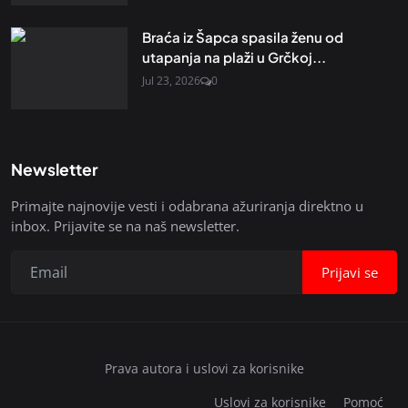
Braća iz Šapca spasila ženu od
utapanja na plaži u Grčkoj...
Jul 23, 2026
0
Newsletter
Primajte najnovije vesti i odabrana ažuriranja direktno u
inbox. Prijavite se na naš newsletter.
Prijavi se
Prava autora i uslovi za korisnike
Uslovi za korisnike
Pomoć