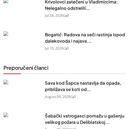
Krivolovci zatečeni u Vladimircima:
Nelegalno odstrelili...
Jul 28, 2026
0
Bogatić: Radova na seči rastinja ispod
dalekovoda i najava...
Jul 10, 2026
0
Preporučeni članci
Sava kod Šapca nastavlja da opada,
približava se koti od...
Avgust 09, 2026
0
Šabački vatrogasci pomažu u gašenju
velikog požara u Deliblatskoj...