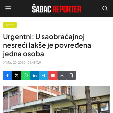
Sport
Urgentni: U saobraćajnoj
nesreći lakše je povređena
jedna osoba
May 20, 2026 - 09:48
0