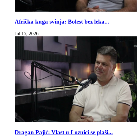
Afrička kuga svinja: Bolest bez leka...
Jul 15, 2026
Dragan Pajić: Vlast u Loznici se plaši...