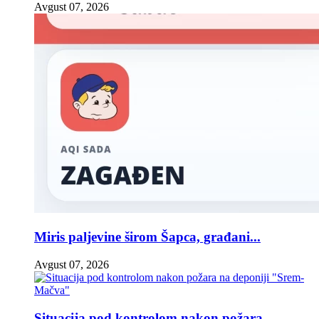
Avgust 07, 2026
Miris paljevine širom Šapca, građani...
Avgust 07, 2026
Situacija pod kontrolom nakon požara...