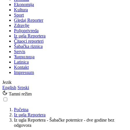
Ekonomija
Kultura
Sport
Gledaj Reporter
Zdravlje
Poljoprivreda
Iz ugla Reportera
Čitaoci reporteri
Šabačka riznica
Servis
Ћирилица
Latinica
Kontakt
Impressum
Jezik
English
Srpski
Tamni režim
Početna
Iz ugla Reportera
Iz ugla Reportera - Šabačke poternice - dve godine bez
odgovora