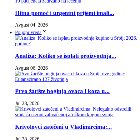
Hitna pomoć i urgentni prijemi imali...
Avgust 04, 2026
Poljoprivreda
Analiza: Koliko se isplati proizvodnja...
Avgust 06, 2026
Prvo žarište boginja ovaca i koza u...
Jul 28, 2026
Krivolovci zatečeni u Vladimircima:...
Jul 28, 2026