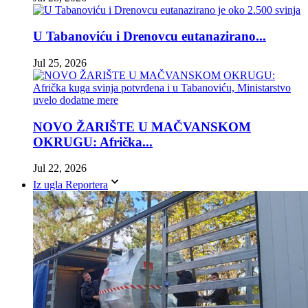
U Tabanoviću i Drenovcu eutanazirano...
Jul 25, 2026
NOVO ŽARIŠTE U MAČVANSKOM
OKRUGU: Afrička...
Jul 22, 2026
Iz ugla Reportera