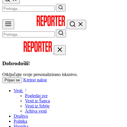
Dobrodošli!
Otključajte svoje personalizirano iskustvo.
Kreiraj nalog
Prijavi se
Vesti
Pogledaj sve
Vesti iz Šapca
Vesti iz Srbije
Arhiva vesti
Društvo
Politika
Hronika