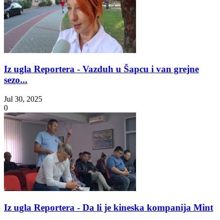
Iz ugla Reportera - Vazduh u Šapcu i van grejne
sezo...
Jul 30, 2025
0
Iz ugla Reportera - Da li je kineska kompanija Mint
...