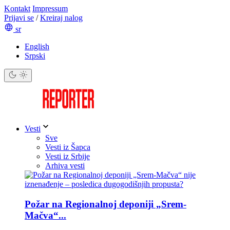
Kontakt
Impressum
Prijavi se
/
Kreiraj nalog
sr
English
Srpski
Vesti
Sve
Vesti iz Šapca
Vesti iz Srbije
Arhiva vesti
Požar na Regionalnoj deponiji „Srem-
Mačva“...