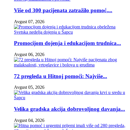
Više od 300 pacijenata zatražilo pomoć,...
Avgust 07, 2026
Promocijom dojenja i edukacijom trudnica...
Avgust 06, 2026
72 pregleda u Hitnoj pomoći: Najviše...
Avgust 05, 2026
Velika gradska akcija dobrovoljnog davanja...
Avgust 04, 2026