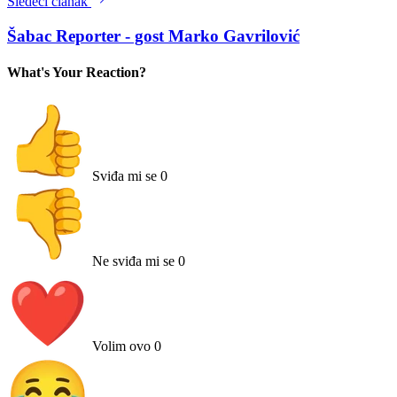
Sledeći članak
Šabac Reporter - gost Marko Gavrilović
What's Your Reaction?
Sviđa mi se
0
Ne sviđa mi se
0
Volim ovo
0