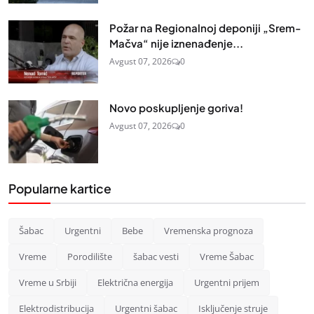
Požar na Regionalnoj deponiji „Srem-
Mačva“ nije iznenađenje...
Avgust 07, 2026
0
Novo poskupljenje goriva!
Avgust 07, 2026
0
Popularne kartice
Šabac
Urgentni
Bebe
Vremenska prognoza
Vreme
Porodilište
šabac vesti
Vreme Šabac
Vreme u Srbiji
Električna energija
Urgentni prijem
Elektrodistribucija
Urgentni šabac
Isključenje struje