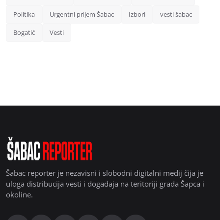
Politika
Urgentni prijem Šabac
Izbori
vesti šabac
Bogatić
Vesti
Šabac reporter je nezavisni i slobodni digitalni medij čija je
uloga distribucija vesti i događaja na teritoriji grada Šapca i
okoline.