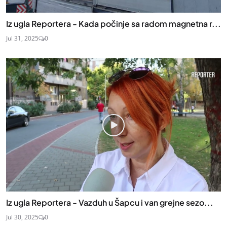
Iz ugla Reportera - Kada počinje sa radom magnetna r...
Jul 31, 2025
0
Iz ugla Reportera - Vazduh u Šapcu i van grejne sezo...
Jul 30, 2025
0