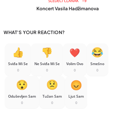
SLEDEĆI ČLANAK
Koncert Vasila Hadžimanova
WHAT'S YOUR REACTION?
Sviđa Mi Se
Ne Sviđa Mi Se
Volim Ovo
Smešno
0
0
0
0
Oduševljen Sam
Tužan Sam
Ljut Sam
0
0
0