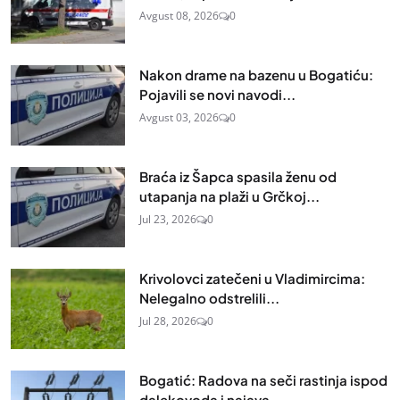
Avgust 08, 2026
0
Nakon drame na bazenu u Bogatiću:
Pojavili se novi navodi...
Avgust 03, 2026
0
Braća iz Šapca spasila ženu od
utapanja na plaži u Grčkoj...
Jul 23, 2026
0
Krivolovci zatečeni u Vladimircima:
Nelegalno odstrelili...
Jul 28, 2026
0
Bogatić: Radova na seči rastinja ispod
dalekovoda i najava...