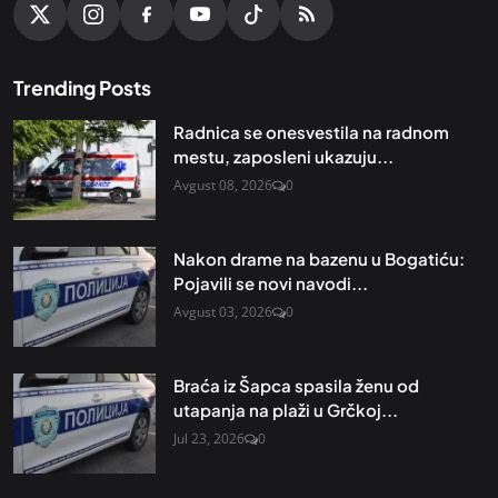
Trending Posts
Radnica se onesvestila na radnom
mestu, zaposleni ukazuju...
Avgust 08, 2026
0
Nakon drame na bazenu u Bogatiću:
Pojavili se novi navodi...
Avgust 03, 2026
0
Braća iz Šapca spasila ženu od
utapanja na plaži u Grčkoj...
Jul 23, 2026
0