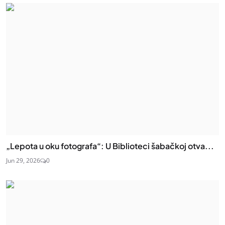
„Lepota u oku fotografa“: U Biblioteci šabačkoj otva...
Jun 29, 2026
0