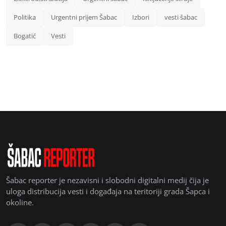
Politika
Urgentni prijem Šabac
Izbori
vesti šabac
Bogatić
Vesti
Šabac reporter je nezavisni i slobodni digitalni medij čija je
uloga distribucija vesti i događaja na teritoriji grada Šapca i
okoline.