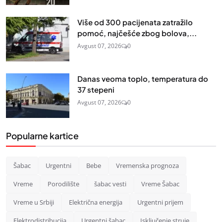
Više od 300 pacijenata zatražilo
pomoć, najčešće zbog bolova,...
Avgust 07, 2026
0
Danas veoma toplo, temperatura do
37 stepeni
Avgust 07, 2026
0
Popularne kartice
Šabac
Urgentni
Bebe
Vremenska prognoza
Vreme
Porodilište
šabac vesti
Vreme Šabac
Vreme u Srbiji
Električna energija
Urgentni prijem
Elektrodistribucija
Urgentni šabac
Isključenje struje