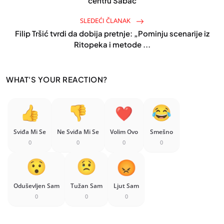
centru Šabac
SLEDEĆI ČLANAK
Filip Tršić tvrdi da dobija pretnje: „Pominju scenarije iz
Ritopeka i metode ...
WHAT'S YOUR REACTION?
Sviđa Mi Se
Ne Sviđa Mi Se
Volim Ovo
Smešno
0
0
0
0
Oduševljen Sam
Tužan Sam
Ljut Sam
0
0
0