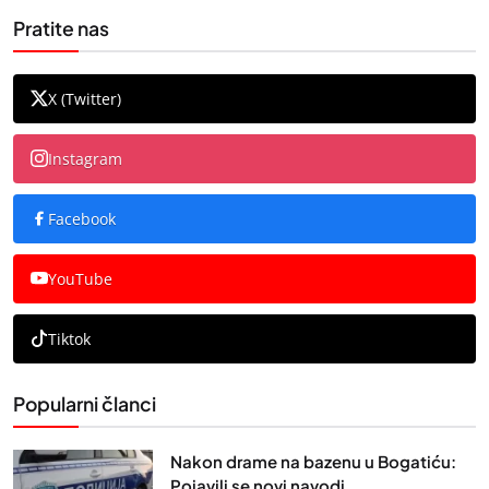
Pratite nas
X (Twitter)
Instagram
Facebook
YouTube
Tiktok
Popularni članci
Nakon drame na bazenu u Bogatiću:
Pojavili se novi navodi...