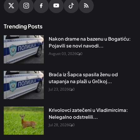
Trending Posts
Nakon drame na bazenu u Bogatiću:
Pojavili se novi navodi...
Avgust 03, 2026
0
Braća iz Šapca spasila ženu od
utapanja na plaži u Grčkoj...
Jul 23, 2026
0
Krivolovci zatečeni u Vladimircima:
Nelegalno odstrelili...
Jul 28, 2026
0