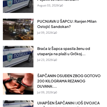
Avgust 03, 2026
0
PUCNJAVA U ŠAPCU: Ranjen Milan
Ostojić Sandokan?
Jul 09, 2026
0
Braća iz Šapca spasila ženu od
utapanja na plaži u Grčkoj...
Jul 23, 2026
0
ŠAPČANIN OSUĐEN ZBOG GOTOVO
200 KILOGRAMA REZANOG
DUVANA:...
Jul 09, 2026
0
UHAPŠEN ŠAPČANIN I JOŠ DVOJICA