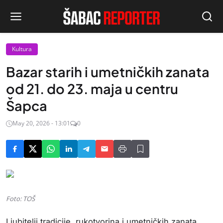
Kultura
Bazar starih i umetničkih zanata
od 21. do 23. maja u centru
Šapca
May 20, 2026 - 13:01
0
Foto: TOŠ
Ljubitelji tradicije, rukotvorina i umetničkih zanata