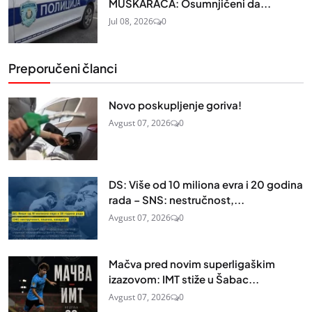
MUŠKARACA: Osumnjičeni da...
Jul 08, 2026
0
Preporučeni članci
Novo poskupljenje goriva!
Avgust 07, 2026
0
DS: Više od 10 miliona evra i 20 godina
rada – SNS: nestručnost,...
Avgust 07, 2026
0
Mačva pred novim superligaškim
izazovom: IMT stiže u Šabac...
Avgust 07, 2026
0