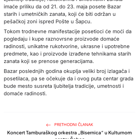
imaće priliku da od 21. do 23. maja posete Bazar
starih i umetničkih zanata, koji će biti održan u
pešačkoj zoni ispred Pošte u Šapcu.
Tokom trodnevne manifestacije posetioci će moći da
pogledaju i kupe raznovrsne proizvode domaće
radinosti, unikatne rukotvorine, ukrasne i upotrebne
predmete, kao i proizvode izrađene tehnikama starih
zanata koji se prenose generacijama.
Bazar poslednjih godina okuplja veliki broj izlagača i
posetilaca, pa se očekuje da i ovog puta centar grada
bude mesto susreta ljubitelja tradicije, umetnosti i
domaće radinosti.
PRETHODNI ČLANAK
Koncert Tamburaškog orkestra „Bisernica“ u Kulturnom