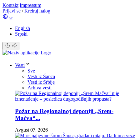
Kontakt
Impressum
Prijavi se
/
Kreiraj nalog
sr
English
Srpski
Vesti
Sve
Vesti iz Šapca
Vesti iz Srbije
Arhiva vesti
Požar na Regionalnoj deponiji „Srem-
Mačva“...
Avgust 07, 2026