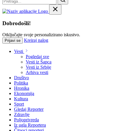
Dobrodošli!
Otključajte svoje personalizirano iskustvo.
Kreiraj nalog
Prijavi se
Vesti
Pogledaj sve
Vesti iz Šapca
Vesti iz Srbije
Arhiva vesti
Društvo
Politika
Hronika
Ekonomija
Kultura
Sport
Gledaj Reporter
Zdravlje
Poljoprivreda
Iz ugla Reportera
Čitaoci reporteri