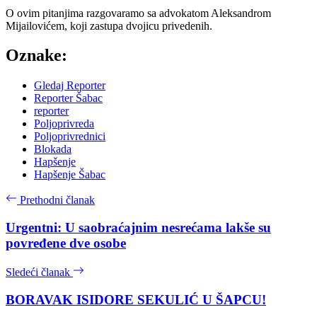
O ovim pitanjima razgovaramo sa advokatom Aleksandrom
Mijailovićem, koji zastupa dvojicu privedenih.
Oznake:
Gledaj Reporter
Reporter Šabac
reporter
Poljoprivreda
Poljoprivrednici
Blokada
Hapšenje
Hapšenje Šabac
Prethodni članak
Urgentni: U saobraćajnim nesrećama lakše su
povređene dve osobe
Sledeći članak
BORAVAK ISIDORE SEKULIĆ U ŠAPCU!