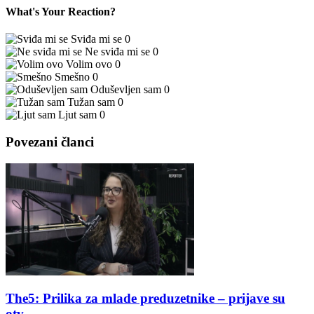
What's Your Reaction?
Sviđa mi se
0
Ne sviđa mi se
0
Volim ovo
0
Smešno
0
Oduševljen sam
0
Tužan sam
0
Ljut sam
0
Povezani članci
The5: Prilika za mlade preduzetnike – prijave su
otv...