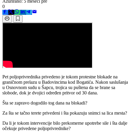
Ažurirano: 5 meseci pre
0
Pet poljoprivrednika privedeno je tokom protestne blokade na
graničnom prelazu u Badovincima kod Bogatića. Nakon saslušanja
u Osnovnom sudu u Šapcu, trojica su puštena da se brane sa
slobode, dok je dvojici određen pritvor od 30 dana.
Šta se zapravo dogodilo tog dana na blokadi?
Za šta se tačno terete privedeni i šta pokazuju snimci sa lica mesta?
Da li je tokom intervencije bilo prekomerne upotrebe sile i šta dalje
očekuje privedene poljoprivrednike?