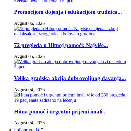
Promocijom dojenja i edukacijom trudnica...
Avgust 06, 2026
72 pregleda u Hitnoj pomoći: Najviše...
Avgust 05, 2026
Velika gradska akcija dobrovoljnog davanja...
Avgust 04, 2026
Hitna pomoć i urgentni prijemi imali...
Avgust 04, 2026
Poljoprivreda