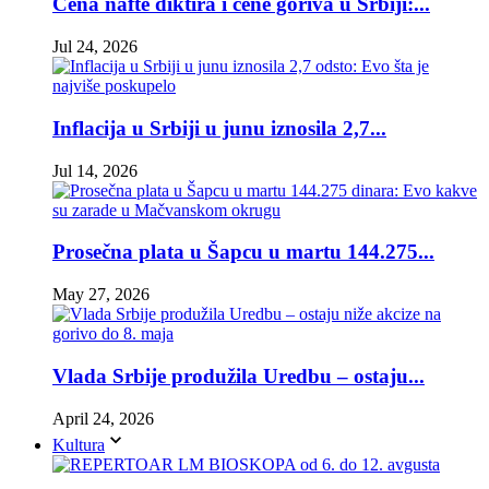
Cena nafte diktira i cene goriva u Srbiji:...
Jul 24, 2026
Inflacija u Srbiji u junu iznosila 2,7...
Jul 14, 2026
Prosečna plata u Šapcu u martu 144.275...
May 27, 2026
Vlada Srbije produžila Uredbu – ostaju...
April 24, 2026
Kultura