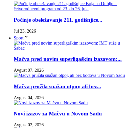
Počinje obeležavanje 211. godišnjice...
Jul 23, 2026
Sport
Mačva pred novim superligaškim izazovom:...
Avgust 07, 2026
Mačva pružila snažan otpor, ali bez...
Avgust 04, 2026
Novi izazov za Mačvu u Novom Sadu
Avgust 02, 2026