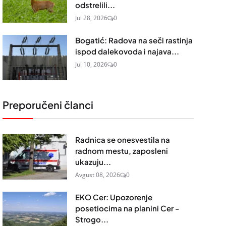
odstrelili...
Jul 28, 2026
0
Bogatić: Radova na seči rastinja
ispod dalekovoda i najava...
Jul 10, 2026
0
Preporučeni članci
Radnica se onesvestila na
radnom mestu, zaposleni
ukazuju...
Avgust 08, 2026
0
EKO Cer: Upozorenje
posetiocima na planini Cer -
Strogo...