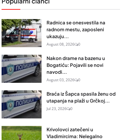
Popularni članci
Radnica se onesvestila na
radnom mestu, zaposleni
ukazuju...
Avgust 08, 2026
0
Nakon drame na bazenu u
Bogatiću: Pojavili se novi
navodi...
Avgust 03, 2026
0
Braća iz Šapca spasila ženu od
utapanja na plaži u Grčkoj...
Jul 23, 2026
0
Krivolovci zatečeni u
Vladimircima: Nelegalno