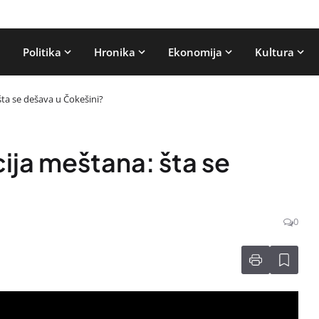
Politika
Hronika
Ekonomija
Kultura
šta se dešava u Čokešini?
cija meštana: šta se
0