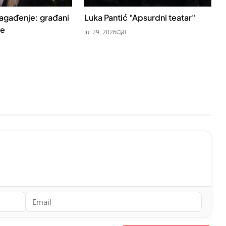
agađenje: građani
Luka Pantić "Apsurdni teatar"
re
Jul 29, 2026
0