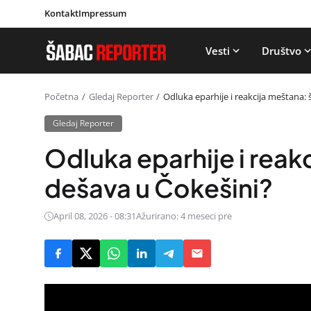
Kontakt
Impressum
Vesti
Društvo
Početna
Gledaj Reporter
Odluka eparhije i reakcija meštana: 
Gledaj Reporter
Odluka eparhije i reak
dešava u Čokešini?
April 08, 2026 - 08:31
Ažurirano: 4 meseci pre