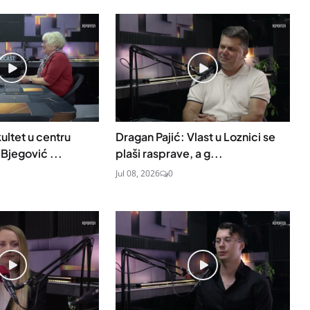
ultet u centru
Dragan Pajić: Vlast u Loznici se
Bjegović ...
plaši rasprave, a g...
Jul 08, 2026
0