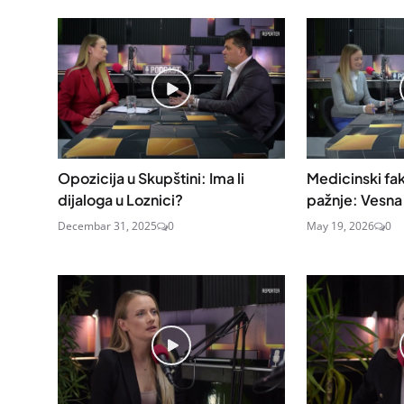
Opozicija u Skupštini: Ima li
Medicinski fak
dijaloga u Loznici?
pažnje: Vesna 
Decembar 31, 2025
0
May 19, 2026
0