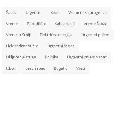
Šabac
Urgentni
Bebe
Vremenska prognoza
Vreme
Porodilište
šabac vesti
Vreme Šabac
Vreme u Srbiji
Električna energija
Urgentni prijem
Elektrodistribucija
Urgentni šabac
Isključenje struje
Politika
Urgentni prijem Šabac
Izbori
vesti šabac
Bogatić
Vesti