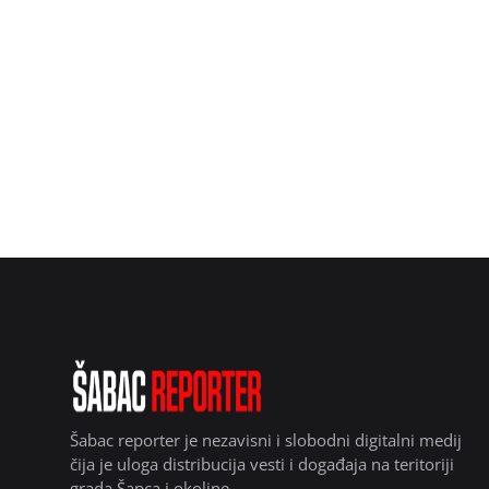
Šabac reporter je nezavisni i slobodni digitalni medij
čija je uloga distribucija vesti i događaja na teritoriji
grada Šapca i okoline.