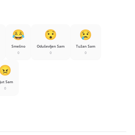
Smešno
Oduševljen Sam
Tužan Sam
0
0
0
jut Sam
0