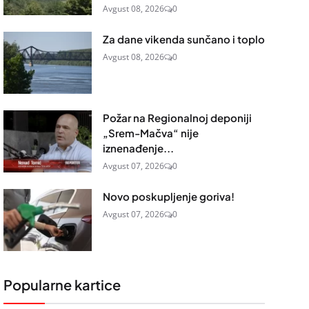
Avgust 08, 2026
0
Za dane vikenda sunčano i toplo
Avgust 08, 2026
0
Požar na Regionalnoj deponiji
„Srem-Mačva“ nije
iznenađenje...
Avgust 07, 2026
0
Novo poskupljenje goriva!
Avgust 07, 2026
0
Popularne kartice