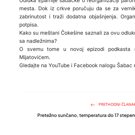
Odluka Eparhije šabačke o reorganizaciji paroh
mesta. Dok iz crkve poručuju da se za verni
zabrinutost i traži dodatna objašnjenja. Organ
potpisa.
Kako su meštani Čokešine saznali za ovu odluku? 
sa nadležnima?
O svemu tome u novoj epizodi podkasta 
Mijatovićem.
Gledajte na YouTube i Facebook nalogu Šabac r
PRETHODNI ČLANA
Pretežno sunčano, temperatura do 17 stepen