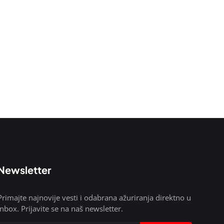
Newsletter
Primajte najnovije vesti i odabrana ažuriranja direktno u
inbox. Prijavite se na naš newsletter.