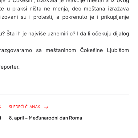
ije u Čokešini, izazvala je reakcije meštana iz ovog
ke u praksi ništa ne menja, deo meštana izražava
izovani su i protesti, a pokrenuto je i prikupljanje
Šta ih je najviše uznemirilo? I da li očekuju dijalog
razgovaramo sa meštaninom Čokešine Ljubišom
eporter.
K
SLEDEĆI ČLANAK
i
8. april – Međunarodni dan Roma