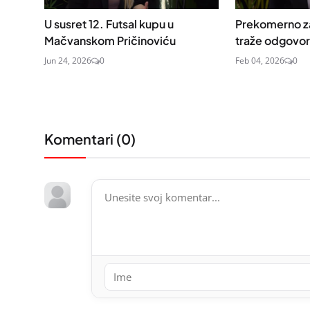
U susret 12. Futsal kupu u
Prekomerno z
Mačvanskom Pričinoviću
traže odgovo
Jun 24, 2026
0
Feb 04, 2026
0
Komentari (
0
)