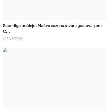
Superliga počinje: Mačva sezonu otvara gostovanjem
C...
Jul 15, 2026
0