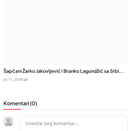
Šapčani Žarko Jakovljević i Branko Lagundžić sa Srbi...
Jul 11, 2026
0
Komentari (
0
)