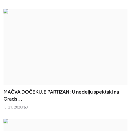
MAČVA DOČEKUJE PARTIZAN: U nedelju spektakl na
Grads...
Jul 21, 2026
0