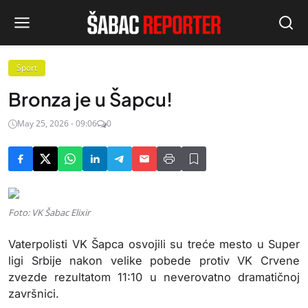
Sport
Bronza je u Šapcu!
May 25, 2026 - 09:06
0
Foto: VK Šabac Elixir
Vaterpolisti
VK Šapca
osvojili su treće mesto u Super
ligi Srbije nakon velike pobede protiv
VK Crvene
zvezde
rezultatom 11:10 u neverovatno dramatičnoj
završnici.