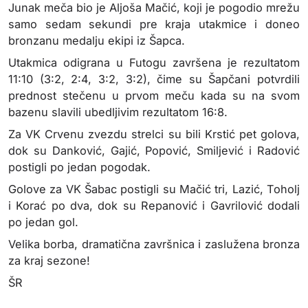
Junak meča bio je Aljoša Mačić, koji je pogodio mrežu
samo sedam sekundi pre kraja utakmice i doneo
bronzanu medalju ekipi iz Šapca.
Utakmica odigrana u Futogu završena je rezultatom
11:10 (3:2, 2:4, 3:2, 3:2), čime su Šapčani potvrdili
prednost stečenu u prvom meču kada su na svom
bazenu slavili ubedljivim rezultatom 16:8.
Za
VK Crvenu zvezdu
strelci su bili Krstić pet golova,
dok su Danković, Gajić, Popović, Smiljević i Radović
postigli po jedan pogodak.
Golove za
VK Šabac
postigli su Mačić tri, Lazić, Toholj
i Korać po dva, dok su Repanović i Gavrilović dodali
po jedan gol.
Velika borba, dramatična završnica i zaslužena bronza
za kraj sezone!
ŠR