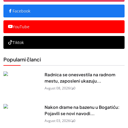
Facebook
YouTube
Tiktok
Popularni članci
Radnica se onesvestila na radnom
mestu, zaposleni ukazuju...
Avgust 08, 2026
0
Nakon drame na bazenu u Bogatiću:
Pojavili se novi navodi...
Avgust 03, 2026
0