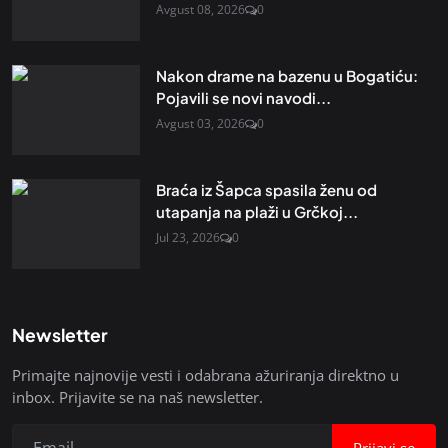
Avgust 08, 2026
0
Nakon drame na bazenu u Bogatiću:
Pojavili se novi navodi...
Avgust 03, 2026
0
Braća iz Šapca spasila ženu od
utapanja na plaži u Grčkoj...
Jul 23, 2026
0
Newsletter
Primajte najnovije vesti i odabrana ažuriranja direktno u
inbox. Prijavite se na naš newsletter.
Prijavi se