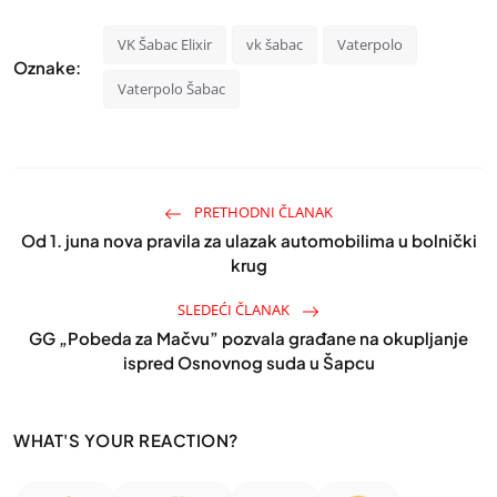
VK Šabac Elixir
vk šabac
Vaterpolo
Oznake:
Vaterpolo Šabac
PRETHODNI ČLANAK
Od 1. juna nova pravila za ulazak automobilima u bolnički
krug
SLEDEĆI ČLANAK
GG „Pobeda za Mačvu” pozvala građane na okupljanje
ispred Osnovnog suda u Šapcu
WHAT'S YOUR REACTION?