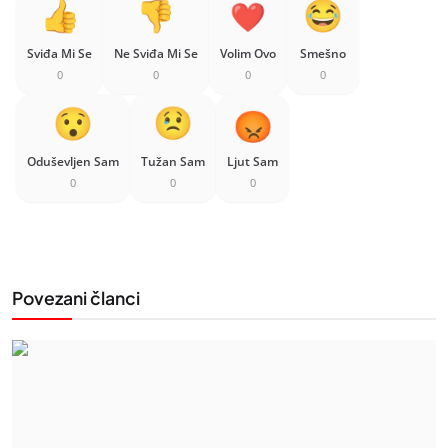
Sviđa Mi Se
Ne Sviđa Mi Se
Volim Ovo
Smešno
0
0
0
0
Oduševljen Sam
Tužan Sam
Ljut Sam
0
0
0
Povezani članci