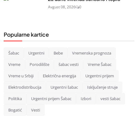
Avgust 08, 2026
0
Popularne kartice
Šabac
Urgentni
Bebe
Vremenska prognoza
Vreme
Porodilište
šabac vesti
Vreme Šabac
Vreme u Srbiji
Električna energija
Urgentni prijem
Elektrodistribucija
Urgentni šabac
Isključenje struje
Politika
Urgentni prijem Šabac
Izbori
vesti šabac
Bogatić
Vesti