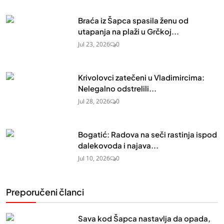
Braća iz Šapca spasila ženu od
utapanja na plaži u Grčkoj...
Jul 23, 2026
0
Krivolovci zatečeni u Vladimircima:
Nelegalno odstrelili...
Jul 28, 2026
0
Bogatić: Radova na seči rastinja ispod
dalekovoda i najava...
Jul 10, 2026
0
Preporučeni članci
Sava kod Šapca nastavlja da opada,