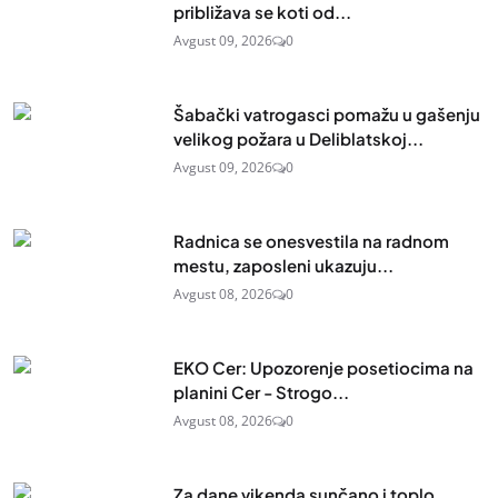
približava se koti od...
Avgust 09, 2026
0
Šabački vatrogasci pomažu u gašenju
velikog požara u Deliblatskoj...
Avgust 09, 2026
0
Radnica se onesvestila na radnom
mestu, zaposleni ukazuju...
Avgust 08, 2026
0
EKO Cer: Upozorenje posetiocima na
planini Cer - Strogo...
Avgust 08, 2026
0
Za dane vikenda sunčano i toplo