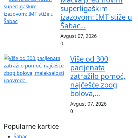
superligaškim
izazovom: IMT stiže u
Šabac...
Avgust 07, 2026
0
Više od 300
pacijenata
zatražilo pomoć,
najčešće zbog
bolova,...
Avgust 07, 2026
0
Popularne kartice
Šabac