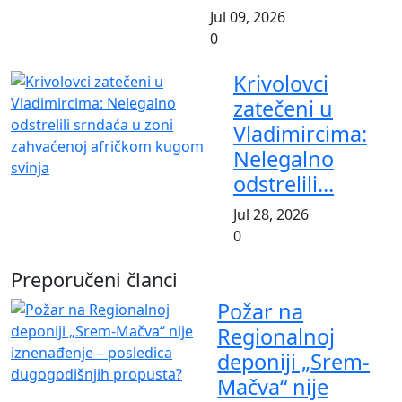
Jul 09, 2026
0
Krivolovci
zatečeni u
Vladimircima:
Nelegalno
odstrelili...
Jul 28, 2026
0
Preporučeni članci
Požar na
Regionalnoj
deponiji „Srem-
Mačva“ nije