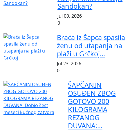
Sandokan?
Jul 09, 2026
0
Braća iz Šapca spasila
ženu od utapanja na
plaži u Grčkoj...
Jul 23, 2026
0
ŠAPČANIN
OSUĐEN ZBOG
GOTOVO 200
KILOGRAMA
REZANOG
DUVANA:...