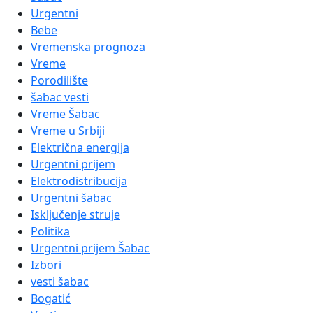
Urgentni
Bebe
Vremenska prognoza
Vreme
Porodilište
šabac vesti
Vreme Šabac
Vreme u Srbiji
Električna energija
Urgentni prijem
Elektrodistribucija
Urgentni šabac
Isključenje struje
Politika
Urgentni prijem Šabac
Izbori
vesti šabac
Bogatić