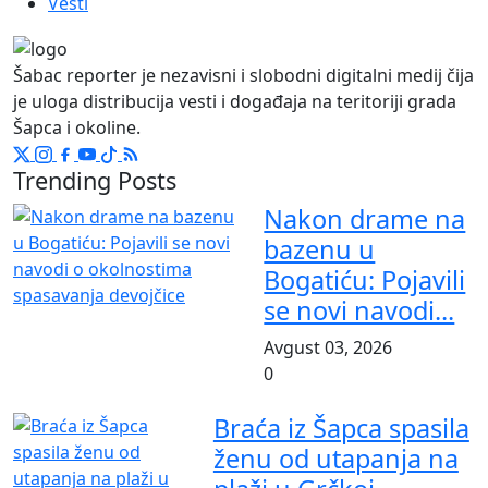
Vesti
Šabac reporter je nezavisni i slobodni digitalni medij čija
je uloga distribucija vesti i događaja na teritoriji grada
Šapca i okoline.
Trending Posts
Nakon drame na
bazenu u
Bogatiću: Pojavili
se novi navodi...
Avgust 03, 2026
0
Braća iz Šapca spasila
ženu od utapanja na