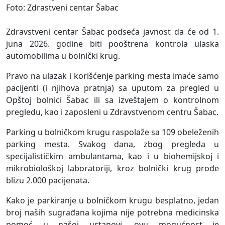
Foto: Zdrastveni centar Šabac
Zdravstveni centar Šabac podseća javnost da će od 1.
juna 2026. godine biti pooštrena kontrola ulaska
automobilima u bolnički krug.
Pravo na ulazak i korišćenje parking mesta imaće samo
pacijenti (i njihova pratnja) sa uputom za pregled u
Opštoj bolnici Šabac ili sa izveštajem o kontrolnom
pregledu, kao i zaposleni u Zdravstvenom centru Šabac.
Parking u bolničkom krugu raspolaže sa 109 obeleženih
parking mesta. Svakog dana, zbog pregleda u
specijalističkim ambulantama, kao i u biohemijskoj i
mikrobiološkoj laboratoriji, kroz bolnički krug prođe
blizu 2.000 pacijenata.
Kako je parkiranje u bolničkom krugu besplatno, jedan
broj naših sugrađana kojima nije potrebna medicinska
pomoć u našoj ustanovi, ovu mogućnost je