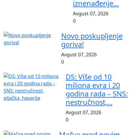
iznenađenje...
Avgust 07, 2026
0
Novo poskupljenje
goriva!
Avgust 07, 2026
0
DS: Više od 10
miliona evra i 20
godina rada – SNS:
nestručnost,...
Avgust 07, 2026
0
Mačva pred novim