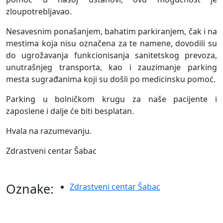
zloupotrebljavao.
Nesavesnim ponašanjem, bahatim parkiranjem, čak i na
mestima koja nisu označena za te namene, dovodili su
do ugrožavanja funkcionisanja sanitetskog prevoza,
unutrašnjeg transporta, kao i zauzimanje parking
mesta sugrađanima koji su došli po medicinsku pomoć.
Parking u bolničkom krugu za naše pacijente i
zaposlene i dalje će biti besplatan.
Hvala na razumevanju.
Zdrastveni centar Šabac
Oznake:
Zdrastveni centar Šabac