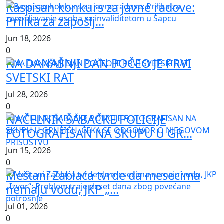
Raspisan konkurs za javne radove:
Prilika za zapošlj...
Jun 18, 2026
0
NA DANAŠNJI DAN POČEO JE PRVI
SVETSKI RAT
Jul 28, 2026
0
NAČELNIK ŠABAČKE POLICIJE
FOTOGRAFISAN NA SKUPU U GR...
Jun 15, 2026
0
Meštani Zablaća tvrde da mesecima
nemaju vodu, JKP „...
Jul 01, 2026
0