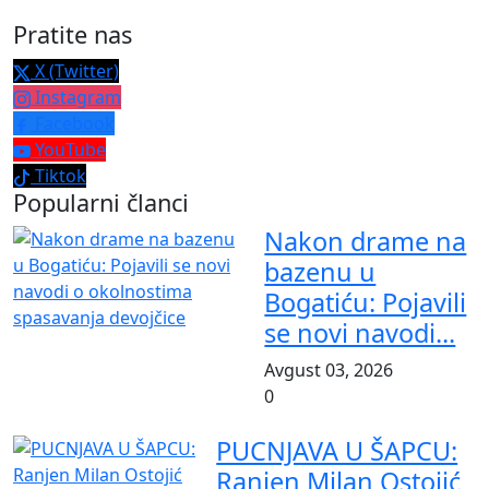
Pratite nas
X (Twitter)
Instagram
Facebook
YouTube
Tiktok
Popularni članci
Nakon drame na
bazenu u
Bogatiću: Pojavili
se novi navodi...
Avgust 03, 2026
0
PUCNJAVA U ŠAPCU:
Ranjen Milan Ostojić