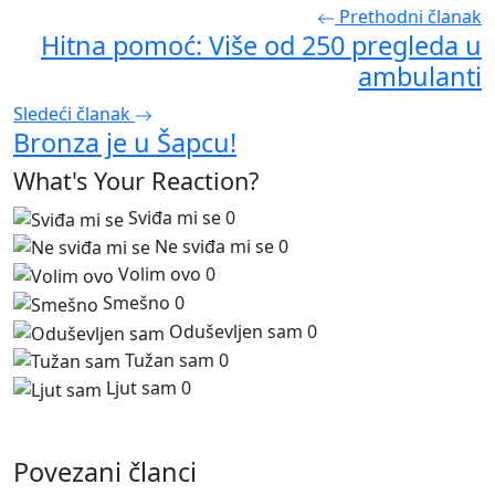
Prethodni članak
Hitna pomoć: Više od 250 pregleda u
ambulanti
Sledeći članak
Bronza je u Šapcu!
What's Your Reaction?
Sviđa mi se
0
Ne sviđa mi se
0
Volim ovo
0
Smešno
0
Oduševljen sam
0
Tužan sam
0
Ljut sam
0
Povezani članci