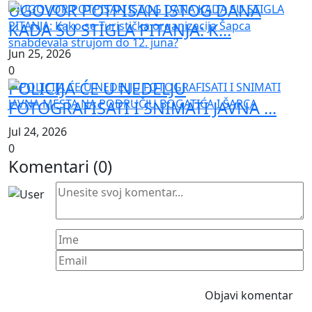
UGOVOR POTPISAN ISTOG DANA
KADA SU STIGLA PITANJA: K...
Jun 25, 2026
0
POLICIJA ĆE U NEDELJU
FOTOGRAFISATI I SNIMATI JAVNA ...
Jul 24, 2026
0
Komentari (
0
)
Objavi komentar