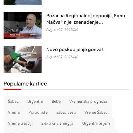
Požar na Regionalnoj deponiji „Srem-
Mačva“ nije iznenađenje...
Avgust 07, 2026
0
Novo poskupljenje goriva!
Avgust 07, 2026
0
Popularne kartice
Šabac
Urgentni
Bebe
Vremenska prognoza
Vreme
Porodilište
šabac vesti
Vreme Šabac
Vreme u Srbiji
Električna energija
Urgentni prijem