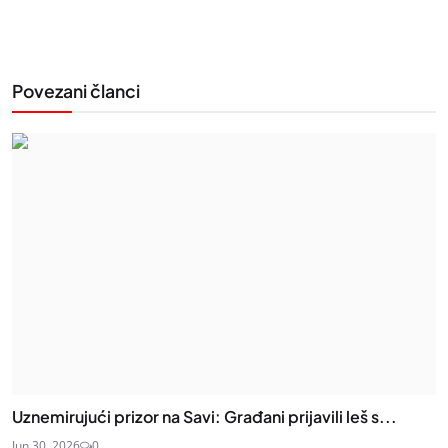
Povezani članci
Uznemirujući prizor na Savi: Građani prijavili leš s...
Jun 30, 2026
0