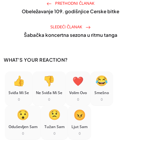
PRETHODNI ČLANAK
Obeležavanje 109. godišnjice Cerske bitke
SLEDEĆI ČLANAK
Šabačka koncertna sezona u ritmu tanga
WHAT'S YOUR REACTION?
Sviđa Mi Se
Ne Sviđa Mi Se
Volim Ovo
Smešno
0
0
0
0
Oduševljen Sam
Tužan Sam
Ljut Sam
0
0
0