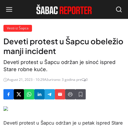
Vesti iz Šapca
Deveti protest u Šapcu obeležio
manji incident
Deveti protest u Šapcu održan je sinoć ispred
Stare robne kuće.
Avgust 21, 2023 - 10:29
Ažurirano: 3 godina pre
0
Deveti protest u Šapcu održan je u petak ispred Stare