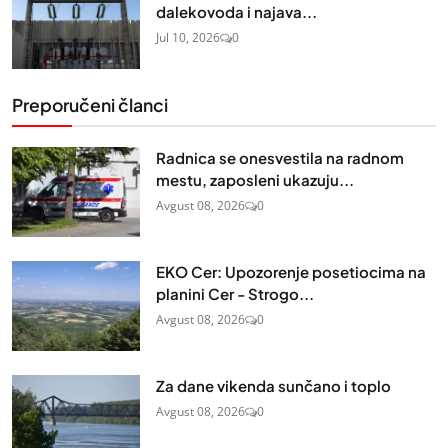
dalekovoda i najava...
Jul 10, 2026
0
Preporučeni članci
Radnica se onesvestila na radnom
mestu, zaposleni ukazuju...
Avgust 08, 2026
0
EKO Cer: Upozorenje posetiocima na
planini Cer - Strogo...
Avgust 08, 2026
0
Za dane vikenda sunčano i toplo
Avgust 08, 2026
0