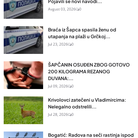
Pojavili se novi navodi...
Avgust 03, 2026
0
Braća iz Šapca spasila ženu od
utapanja na plaži u Grčkoj...
Jul 23, 2026
0
ŠAPČANIN OSUĐEN ZBOG GOTOVO
200 KILOGRAMA REZANOG
DUVANA:...
Jul 09, 2026
0
Krivolovci zatečeni u Vladimircima:
Nelegalno odstrelili...
Jul 28, 2026
0
Bogatić: Radova na seči rastinja ispod