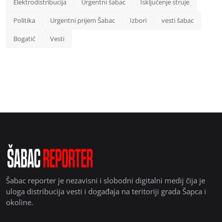
Elektrodistribucija
Urgentni šabac
Isključenje struje
Politika
Urgentni prijem Šabac
Izbori
vesti šabac
Bogatić
Vesti
Šabac reporter je nezavisni i slobodni digitalni medij čija je
uloga distribucija vesti i događaja na teritoriji grada Šapca i
okoline.