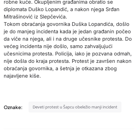
robne kuće. Okupljenim građanima obratio se
diplomata Duško Lopandić, a nakon njega Srđan
Mitrašinović iz Slepčevića.
Tokom obraćanja govornika Duška Lopandića, došlo
je do manjeg incidenta kada je jedan građanin počeo
da viče na njega, ali i na druge učesnike protesta. Do
većeg incidenta nije došlo, samo zahvaljujući
učesnicima protesta. Policija, iako je pozvana odmah,
nije
došla do kraja protesta. Protest je završen nakon
obraćanja govornika, a šetnja je otkazana zbog
najavljene kiše.
Oznake:
Deveti protest u Šapcu obeležio manji incident