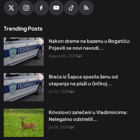
Trending Posts
Nakon drame na bazenu u Bogatiću:
Pojavili se novi navodi...
Avgust 03, 2026
0
Braća iz Šapca spasila ženu od
utapanja na plaži u Grčkoj...
Jul 23, 2026
0
Krivolovci zatečeni u Vladimircima:
Nelegalno odstrelili...
Jul 28, 2026
0