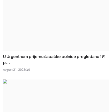
U Urgentnom prijemu šabačke bolnice pregledano 191
p...
Avgust 21, 2023
0