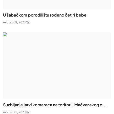
U šabačkom porodilištu rođeno četiri bebe
Avgust 09, 2023
0
Suzbijanje larvi komaraca na teritoriji Mačvanskog o...
Avgust 21, 2023
0