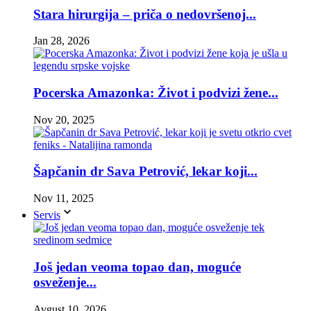
Stara hirurgija – priča o nedovršenoj...
Jan 28, 2026
Pocerska Amazonka: Život i podvizi žene...
Nov 20, 2025
Šapčanin dr Sava Petrović, lekar koji...
Nov 11, 2025
Servis
Još jedan veoma topao dan, moguće
osveženje...
Avgust 10, 2026