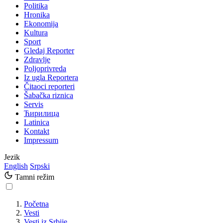
Politika
Hronika
Ekonomija
Kultura
Sport
Gledaj Reporter
Zdravlje
Poljoprivreda
Iz ugla Reportera
Čitaoci reporteri
Šabačka riznica
Servis
Ћирилица
Latinica
Kontakt
Impressum
Jezik
English
Srpski
Tamni režim
Početna
Vesti
Vesti iz Srbije