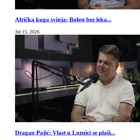
Afrička kuga svinja: Bolest bez leka...
Jul 15, 2026
Dragan Pajić: Vlast u Loznici se plaši...