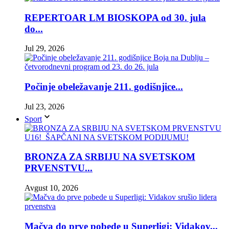
REPERTOAR LM BIOSKOPA od 30. jula
do...
Jul 29, 2026
Počinje obeležavanje 211. godišnjice...
Jul 23, 2026
Sport
BRONZA ZA SRBIJU NA SVETSKOM
PRVENSTVU...
Avgust 10, 2026
Mačva do prve pobede u Superligi: Vidakov...