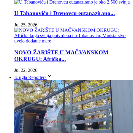
U Tabanoviću i Drenovcu eutanazirano...
Jul 25, 2026
NOVO ŽARIŠTE U MAČVANSKOM
OKRUGU: Afrička...
Jul 22, 2026
Iz ugla Reportera