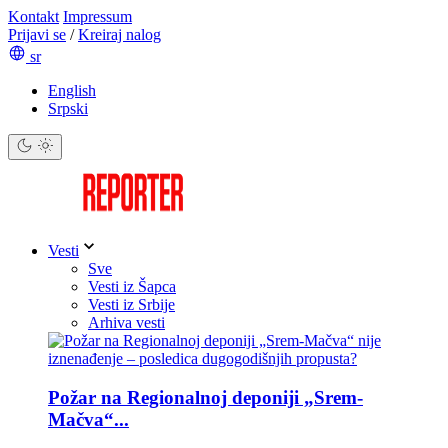
Kontakt
Impressum
Prijavi se
/
Kreiraj nalog
sr
English
Srpski
Vesti
Sve
Vesti iz Šapca
Vesti iz Srbije
Arhiva vesti
Požar na Regionalnoj deponiji „Srem-
Mačva“...