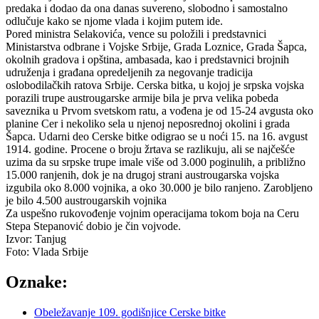
predaka i dodao da ona danas suvereno, slobodno
i samostalno
odlučuje kako se njome vlada i kojim putem ide.
Pored ministra Selakovića, vence su položili i predstavnici
Ministarstva odbrane i Vojske Srbije, Grada Loznice, Grada Šapca,
okolnih gradova i opština, ambasada, kao i predstavnici brojnih
udruženja i građana opredeljenih za negovanje tradicija
oslobodilačkih ratova Srbije. Cerska bitka, u kojoj je srpska vojska
porazili trupe austrougarske armije bila je prva velika pobeda
saveznika u Prvom svetskom ratu, a vođena je od 15-24 avgusta oko
planine Cer i nekoliko sela u njenoj neposrednoj okolini i grada
Šapca. Udarni deo Cerske bitke odigrao se u noći 15. na 16. avgust
1914. godine. Procene o broju žrtava se razlikuju, ali se najčešće
uzima da su srpske trupe imale više od 3.000 poginulih, a približno
15.000 ranjenih, dok je na drugoj strani austrougarska vojska
izgubila oko 8.000 vojnika, a oko 30.000 je bilo ranjeno. Zarobljeno
je bilo 4.500 austrougarskih vojnika
Za uspešno rukovođenje vojnim operacijama tokom boja na Ceru
Stepa Stepanović dobio je čin vojvode.
Izvor: Tanjug
Foto: Vlada Srbije
Oznake:
Obeležavanje 109. godišnjice Cerske bitke