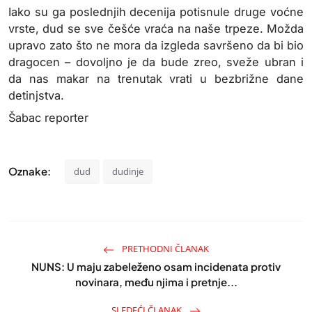
Iako su ga poslednjih decenija potisnule druge voćne
vrste, dud se sve češće vraća na naše trpeze. Možda
upravo zato što ne mora da izgleda savršeno da bi bio
dragocen – dovoljno je da bude zreo, sveže ubran i
da nas makar na trenutak vrati u bezbrižne dane
detinjstva.
Šabac reporter
Oznake:
dud
dudinje
PRETHODNI ČLANAK
NUNS: U maju zabeleženo osam incidenata protiv
novinara, među njima i pretnje...
SLEDEĆI ČLANAK