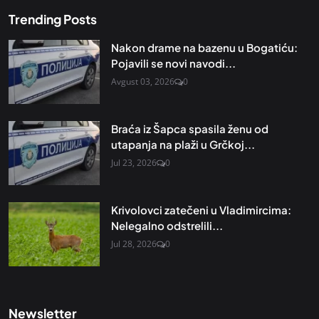
Trending Posts
Nakon drame na bazenu u Bogatiću:
Pojavili se novi navodi...
Avgust 03, 2026
0
Braća iz Šapca spasila ženu od
utapanja na plaži u Grčkoj...
Jul 23, 2026
0
Krivolovci zatečeni u Vladimircima:
Nelegalno odstrelili...
Jul 28, 2026
0
Newsletter