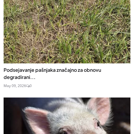
Podsejavanje pašnjaka značajno za obnovu
degradirani...
May 09, 2026
0