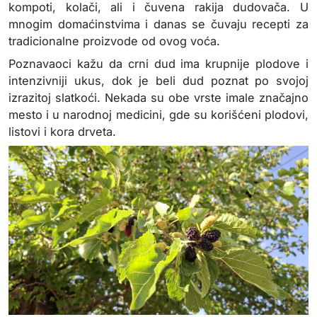
kompoti, kolači, ali i čuvena rakija dudovača. U
mnogim domaćinstvima i danas se čuvaju recepti za
tradicionalne proizvode od ovog voća.
Poznavaoci kažu da crni dud ima krupnije plodove i
intenzivniji ukus, dok je beli dud poznat po svojoj
izrazitoj slatkoći. Nekada su obe vrste imale značajno
mesto i u narodnoj medicini, gde su korišćeni plodovi,
listovi i kora drveta.