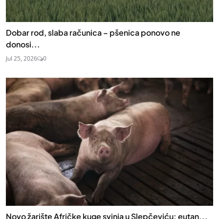
Dobar rod, slaba računica – pšenica ponovo ne
donosi...
Jul 25, 2026
0
Novo žarište Afričke kuge svinja u Slepčeviću: eutan...