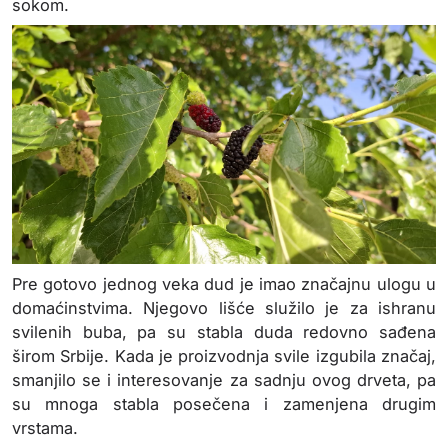
sokom.
Pre gotovo jednog veka dud je imao značajnu ulogu u
domaćinstvima. Njegovo lišće služilo je za ishranu
svilenih buba, pa su stabla duda redovno sađena
širom Srbije. Kada je proizvodnja svile izgubila značaj,
smanjilo se i interesovanje za sadnju ovog drveta, pa
su mnoga stabla posečena i zamenjena drugim
vrstama.