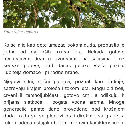
Foto: Šabac reporter
Ko se nije kao dete umazao sokom duda, propustio je
jedan od najlepših ukusa leta. Nekada gotovo
neizostavno drvo u dvorištima, na salašima i uz
seoske puteve, dud danas polako vraća pažnju
ljubitelja domaće i prirodne hrane.
Njegovi sitni, sočni plodovi, poznati kao dudinje,
sazrevaju krajem proleća i tokom leta. Mogu biti beli,
crveni ili tamnoljubičasti, gotovo crni, a odlikuju ih
prijatna slatkoća i bogata voćna aroma. Mnoge
generacije pamte dane provedene pod krošnjom
duda, kada su se plodovi brali direktno sa grane, a
ruke i odeća ostajali obojeni njihovim karakterističnim