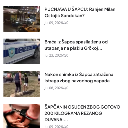
PUCNJAVA U ŠAPCU: Ranjen Milan
Ostojić Sandokan?
Jul 09, 2026
0
Braća iz Šapca spasila ženu od
utapanja na plaži u Grčkoj...
Jul 23, 2026
0
Nakon snimka iz Šapca zatražena
istraga zbog navodnog napada...
Jul 06, 2026
0
ŠAPČANIN OSUĐEN ZBOG GOTOVO
200 KILOGRAMA REZANOG
DUVANA:...
Jul 09, 2026
0