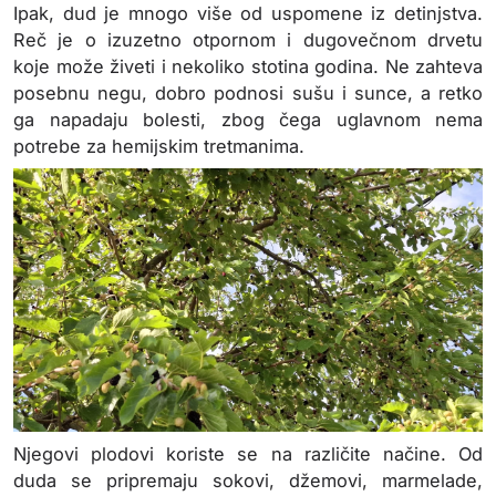
Ipak, dud je mnogo više od uspomene iz detinjstva.
Reč je o izuzetno otpornom i dugovečnom drvetu
koje može živeti i nekoliko stotina godina. Ne zahteva
posebnu negu, dobro podnosi sušu i sunce, a retko
ga napadaju bolesti, zbog čega uglavnom nema
potrebe za hemijskim tretmanima.
Njegovi plodovi koriste se na različite načine. Od
duda se pripremaju sokovi, džemovi, marmelade,