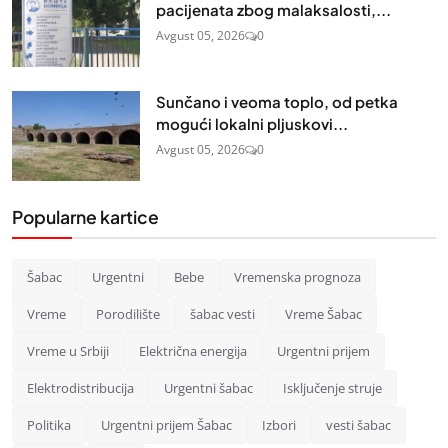
pacijenata zbog malaksalosti,...
Avgust 05, 2026
0
Sunčano i veoma toplo, od petka
mogući lokalni pljuskovi...
Avgust 05, 2026
0
Popularne kartice
Šabac
Urgentni
Bebe
Vremenska prognoza
Vreme
Porodilište
šabac vesti
Vreme Šabac
Vreme u Srbiji
Električna energija
Urgentni prijem
Elektrodistribucija
Urgentni šabac
Isključenje struje
Politika
Urgentni prijem Šabac
Izbori
vesti šabac