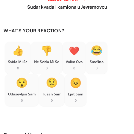
Sudar kvada i kamiona u Jevremovcu
WHAT'S YOUR REACTION?
Sviđa Mi Se
Ne Sviđa Mi Se
Volim Ovo
Smešno
0
0
0
0
Oduševljen Sam
Tužan Sam
Ljut Sam
0
0
0