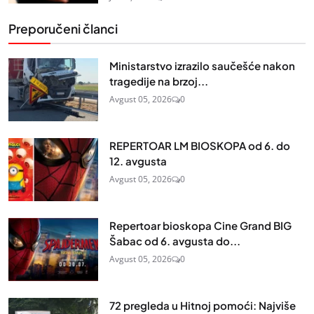
Preporučeni članci
Ministarstvo izrazilo saučešće nakon
tragedije na brzoj...
Avgust 05, 2026
0
REPERTOAR LM BIOSKOPA od 6. do
12. avgusta
Avgust 05, 2026
0
Repertoar bioskopa Cine Grand BIG
Šabac od 6. avgusta do...
Avgust 05, 2026
0
72 pregleda u Hitnoj pomoći: Najviše