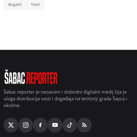
Bogatić
Vesti
Šabac reporter je nezavisni i slobodni digitalni medij čija je
uloga distribucija vesti i događaja na teritoriji grada Šapca i
okoline.