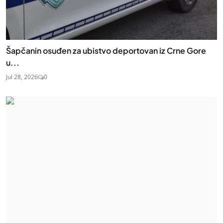
Šapčanin osuđen za ubistvo deportovan iz Crne Gore
u...
Jul 28, 2026
0