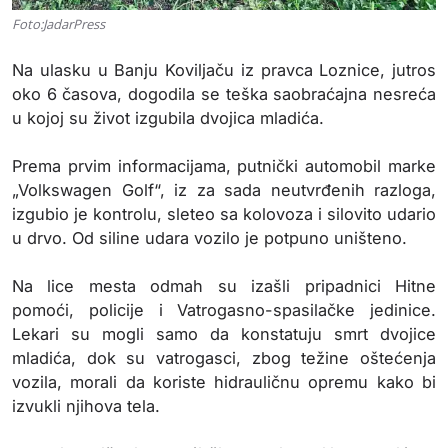
Foto:JadarPress
Na ulasku u Banju Koviljaču iz pravca Loznice, jutros
oko 6 časova, dogodila se teška saobraćajna nesreća
u kojoj su život izgubila dvojica mladića.
Prema prvim informacijama, putnički automobil marke
„Volkswagen Golf“, iz za sada neutvrđenih razloga,
izgubio je kontrolu, sleteo sa kolovoza i silovito udario
u drvo. Od siline udara vozilo je potpuno uništeno.
Na lice mesta odmah su izašli pripadnici Hitne
pomoći, policije i Vatrogasno-spasilačke jedinice.
Lekari su mogli samo da konstatuju smrt dvojice
mladića, dok su vatrogasci, zbog težine oštećenja
vozila, morali da koriste hidrauličnu opremu kako bi
izvukli njihova tela.