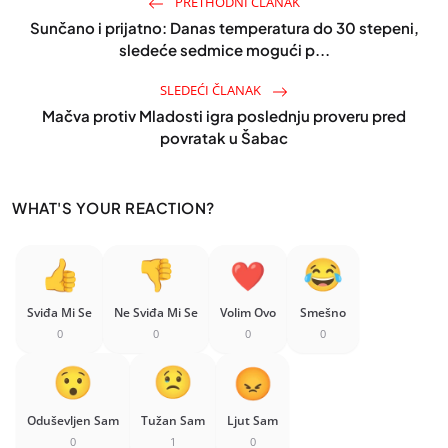
PRETHODNI ČLANAK
Sunčano i prijatno: Danas temperatura do 30 stepeni,
sledeće sedmice mogući p...
SLEDEĆI ČLANAK
Mačva protiv Mladosti igra poslednju proveru pred
povratak u Šabac
WHAT'S YOUR REACTION?
Sviđa Mi Se
Ne Sviđa Mi Se
Volim Ovo
Smešno
0
0
0
0
Oduševljen Sam
Tužan Sam
Ljut Sam
0
1
0