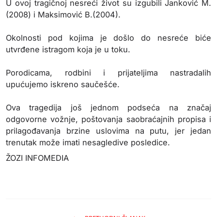
U ovoj tragičnoj nesreći život su izgubili Janković M.
(2008) i Maksimović B.(2004).
Okolnosti pod kojima je došlo do nesreće biće
utvrđene istragom koja je u toku.
Porodicama, rodbini i prijateljima nastradalih
upućujemo iskreno saučešće.
Ova tragedija još jednom podseća na značaj
odgovorne vožnje, poštovanja saobraćajnih propisa i
prilagođavanja brzine uslovima na putu, jer jedan
trenutak može imati nesagledive posledice.
ŽOZI INFOMEDIA