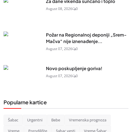
Za dane vikenda sunčano i toplo
Avgust 08, 2026
0
Požar na Regionalnoj deponiji „Srem-
Mačva“ nije iznenađenje...
Avgust 07, 2026
0
Novo poskupljenje goriva!
Avgust 07, 2026
0
Popularne kartice
Šabac
Urgentni
Bebe
Vremenska prognoza
Vreme
Porodilište
šabac vesti
Vreme Šabac