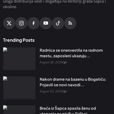
uloga distribucija vesti i događaja na teritoriji grada Šapca i
okoline.
Trending Posts
Radnica se onesvestila na radnom
mestu, zaposleni ukazuju...
Avgust 08, 2026
0
Nakon drame na bazenu u Bogatiću:
Pojavili se novi navodi...
Avgust 03, 2026
0
Braća iz Šapca spasila ženu od
utapanja na plaži u Grčkoj...