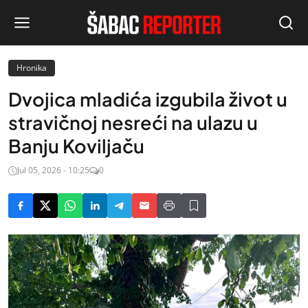
Hronika
Dvojica mladića izgubila život u
stravičnoj nesreći na ulazu u
Banju Koviljaču
Jul 05, 2026 - 10:25
0