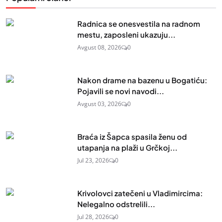
Radnica se onesvestila na radnom
mestu, zaposleni ukazuju...
Avgust 08, 2026
0
Nakon drame na bazenu u Bogatiću:
Pojavili se novi navodi...
Avgust 03, 2026
0
Braća iz Šapca spasila ženu od
utapanja na plaži u Grčkoj...
Jul 23, 2026
0
Krivolovci zatečeni u Vladimircima:
Nelegalno odstrelili...
Jul 28, 2026
0