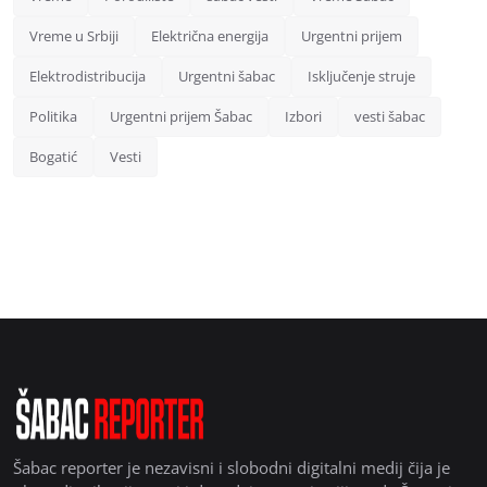
Vreme u Srbiji
Električna energija
Urgentni prijem
Elektrodistribucija
Urgentni šabac
Isključenje struje
Politika
Urgentni prijem Šabac
Izbori
vesti šabac
Bogatić
Vesti
Šabac reporter je nezavisni i slobodni digitalni medij čija je