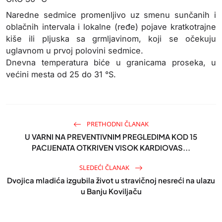
Naredne sedmice promenljivo uz smenu sunčanih i
oblačnih intervala i lokalne (ređe) pojave kratkotrajne
kiše ili pljuska sa grmljavinom, koji se očekuju
uglavnom u prvoj polovini sedmice.
Dnevna temperatura biće u granicama proseka, u
većini mesta od 25 do 31 °S.
PRETHODNI ČLANAK
U VARNI NA PREVENTIVNIM PREGLEDIMA KOD 15
PACIJENATA OTKRIVEN VISOK KARDIOVAS...
SLEDEĆI ČLANAK
Dvojica mladića izgubila život u stravičnoj nesreći na ulazu
u Banju Koviljaču