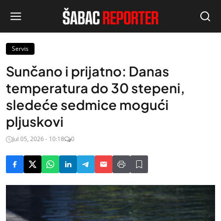
Servis
Sunčano i prijatno: Danas
temperatura do 30 stepeni,
sledeće sedmice mogući
pljuskovi
Jul 05, 2026 - 10:18
0