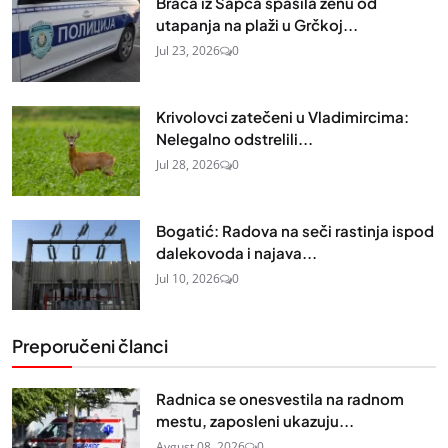
Braća iz Šapca spasila ženu od
utapanja na plaži u Grčkoj...
Jul 23, 2026
0
Krivolovci zatečeni u Vladimircima:
Nelegalno odstrelili...
Jul 28, 2026
0
Bogatić: Radova na seči rastinja ispod
dalekovoda i najava...
Jul 10, 2026
0
Preporučeni članci
Radnica se onesvestila na radnom
mestu, zaposleni ukazuju...
Avgust 08, 2026
0