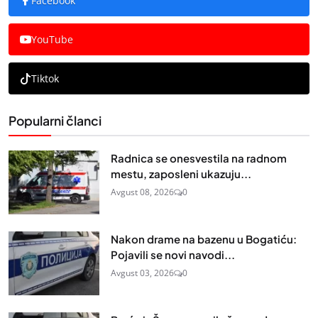
Facebook
YouTube
Tiktok
Popularni članci
Radnica se onesvestila na radnom
mestu, zaposleni ukazuju...
Avgust 08, 2026
0
Nakon drame na bazenu u Bogatiću:
Pojavili se novi navodi...
Avgust 03, 2026
0