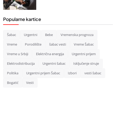
Popularne kartice
Šabac
Urgentni
Bebe
Vremenska prognoza
Vreme
Porodilište
šabac vesti
Vreme Šabac
Vreme u Srbiji
Električna energija
Urgentni prijem
Elektrodistribucija
Urgentni šabac
Isključenje struje
Politika
Urgentni prijem Šabac
Izbori
vesti šabac
Bogatić
Vesti