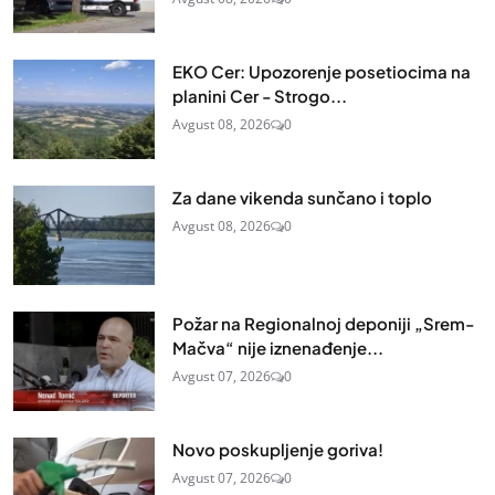
EKO Cer: Upozorenje posetiocima na
planini Cer - Strogo...
Avgust 08, 2026
0
Za dane vikenda sunčano i toplo
Avgust 08, 2026
0
Požar na Regionalnoj deponiji „Srem-
Mačva“ nije iznenađenje...
Avgust 07, 2026
0
Novo poskupljenje goriva!
Avgust 07, 2026
0