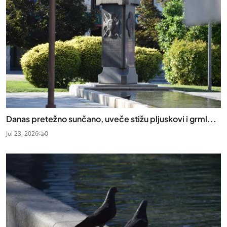
Danas pretežno sunčano, uveče stižu pljuskovi i grml...
Jul 23, 2026
0