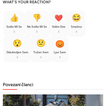
WHAT'S YOUR REACTION?
Sviđa Mi Se
Ne Sviđa Mi Se
Volim Ovo
Smešno
0
0
0
0
Oduševljen Sam
Tužan Sam
Ljut Sam
0
0
0
Povezani članci