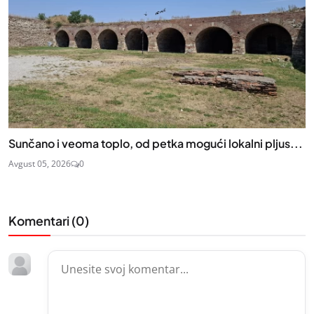
Sunčano i veoma toplo, od petka mogući lokalni pljus...
Avgust 05, 2026
0
Komentari (
0
)