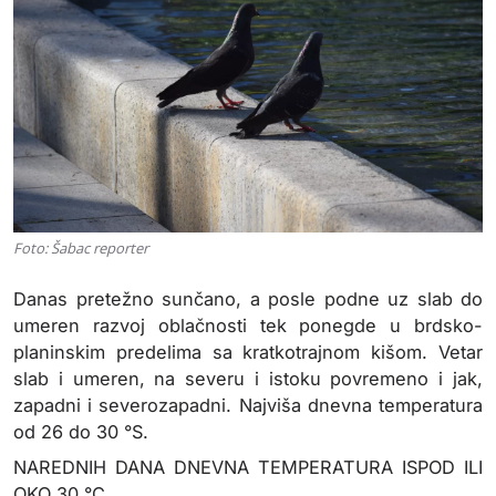
Foto: Šabac reporter
Danas pretežno sunčano, a posle podne uz slab do
umeren razvoj oblačnosti tek ponegde u brdsko-
planinskim predelima sa kratkotrajnom kišom. Vetar
slab i umeren, na severu i istoku povremeno i jak,
zapadni i severozapadni. Najviša dnevna temperatura
od 26 do 30 °S.
NAREDNIH DANA DNEVNA TEMPERATURA ISPOD ILI
OKO 30 °C