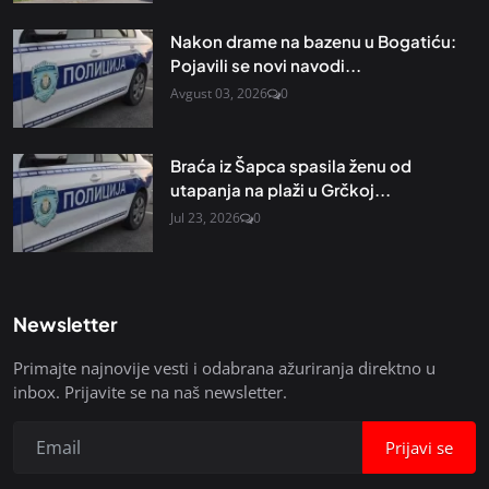
Nakon drame na bazenu u Bogatiću:
Pojavili se novi navodi...
Avgust 03, 2026
0
Braća iz Šapca spasila ženu od
utapanja na plaži u Grčkoj...
Jul 23, 2026
0
Newsletter
Primajte najnovije vesti i odabrana ažuriranja direktno u
inbox. Prijavite se na naš newsletter.
Prijavi se