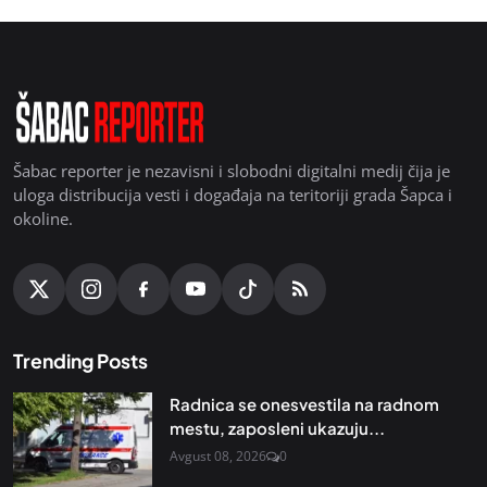
Šabac reporter je nezavisni i slobodni digitalni medij čija je
uloga distribucija vesti i događaja na teritoriji grada Šapca i
okoline.
Trending Posts
Radnica se onesvestila na radnom
mestu, zaposleni ukazuju...
Avgust 08, 2026
0