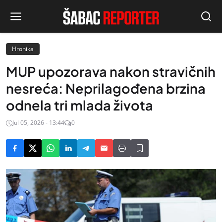
Hronika
MUP upozorava nakon stravičnih
nesreća: Neprilagođena brzina
odnela tri mlada života
Jul 05, 2026 - 13:44
0