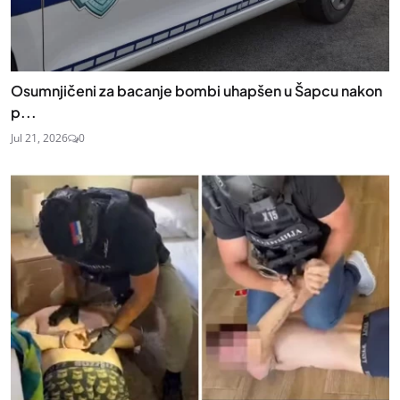
Osumnjičeni za bacanje bombi uhapšen u Šapcu nakon
p...
Jul 21, 2026
0