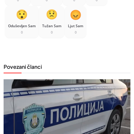
Oduševljen Sam
Tužan Sam
Ljut Sam
0
0
0
Povezani članci