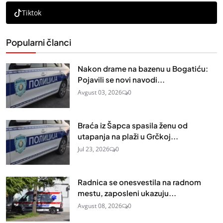
Tiktok
Popularni članci
Nakon drame na bazenu u Bogatiću:
Pojavili se novi navodi...
Avgust 03, 2026
0
Braća iz Šapca spasila ženu od
utapanja na plaži u Grčkoj...
Jul 23, 2026
0
Radnica se onesvestila na radnom
mestu, zaposleni ukazuju...
Avgust 08, 2026
0