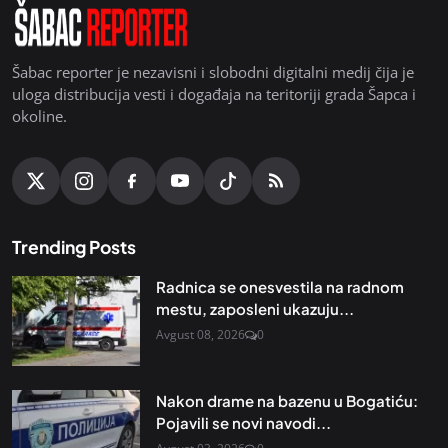
Šabac reporter je nezavisni i slobodni digitalni medij čija je
uloga distribucija vesti i događaja na teritoriji grada Šapca i
okoline.
Trending Posts
Radnica se onesvestila na radnom
mestu, zaposleni ukazuju...
Avgust 08, 2026
0
Nakon drame na bazenu u Bogatiću:
Pojavili se novi navodi...