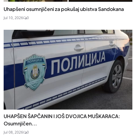
Uhapšeni osumnjičeni za pokušaj ubistva Sandokana
Jul 10, 2026
0
UHAPŠEN ŠAPČANIN I JOŠ DVOJICA MUŠKARACA:
Osumnjičen...
Jul 08, 2026
0