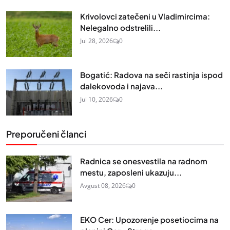
Krivolovci zatečeni u Vladimircima:
Nelegalno odstrelili...
Jul 28, 2026
0
Bogatić: Radova na seči rastinja ispod
dalekovoda i najava...
Jul 10, 2026
0
Preporučeni članci
Radnica se onesvestila na radnom
mestu, zaposleni ukazuju...
Avgust 08, 2026
0
EKO Cer: Upozorenje posetiocima na