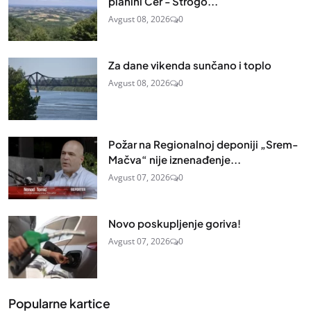
planini Cer - Strogo...
Avgust 08, 2026
0
Za dane vikenda sunčano i toplo
Avgust 08, 2026
0
Požar na Regionalnoj deponiji „Srem-
Mačva“ nije iznenađenje...
Avgust 07, 2026
0
Novo poskupljenje goriva!
Avgust 07, 2026
0
Popularne kartice