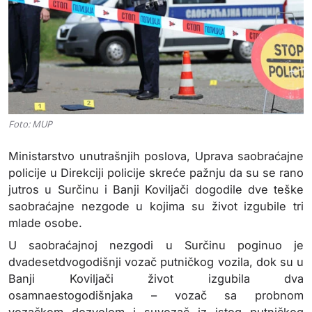
Foto: MUP
Ministarstvo unutrašnjih poslova, Uprava saobraćajne
policije u Direkciji policije skreće pažnju da su se rano
jutros u Surčinu i Banji Koviljači dogodile dve teške
saobraćajne nezgode u kojima su život izgubile tri
mlade osobe.
U saobraćajnoj nezgodi u Surčinu poginuo je
dvadesetdvogodišnji vozač putničkog vozila, dok su u
Banji Koviljači život izgubila dva
osamnaestogodišnjaka – vozač sa probnom