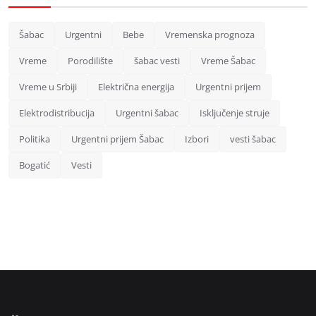
Šabac
Urgentni
Bebe
Vremenska prognoza
Vreme
Porodilište
šabac vesti
Vreme Šabac
Vreme u Srbiji
Električna energija
Urgentni prijem
Elektrodistribucija
Urgentni šabac
Isključenje struje
Politika
Urgentni prijem Šabac
Izbori
vesti šabac
Bogatić
Vesti