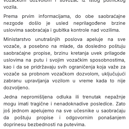
vozačkom dozvolom i suvozač iz istog putničkog
vozila.
Prema prvim informacijama, do obe saobraćajne
nezgode došlo je usled neprilagođene brzine
uslovima saobraćaja i gubitka kontrole nad vozilima.
Ministarstvo unutrašnjih poslova apeluje na sve
vozače, a posebno na mlade, da dosledno poštuju
saobraćajne propise, brzinu kretanja uvek prilagode
uslovima na putu i svojim vozačkim sposobnostima,
kao i da se pridržavaju svih ograničenja koja važe za
vozače sa probnom vozačkom dozvolom, uključujući
zabranu upravljanja vozilom u vreme kada to nije
dozvoljeno.
Jedna nepromišljena odluka ili trenutak nepažnje
mogu imati tragične i nenadoknadive posledice. Zato
još jednom apelujemo na sve učesnike u saobraćaju
da poštuju propise i odgovornim ponašanjem
doprinesu bezbednosti na putevima.