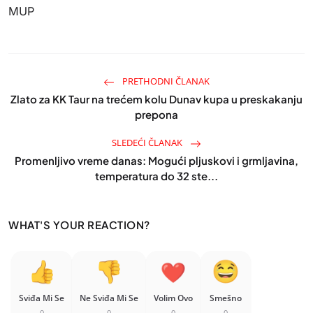
MUP
PRETHODNI ČLANAK
Zlato za KK Taur na trećem kolu Dunav kupa u preskakanju
prepona
SLEDEĆI ČLANAK
Promenljivo vreme danas: Mogući pljuskovi i grmljavina,
temperatura do 32 ste...
WHAT'S YOUR REACTION?
Sviđa Mi Se
Ne Sviđa Mi Se
Volim Ovo
Smešno
0
0
0
0