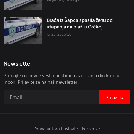
Avgust 03, 2026
0
Braća iz Šapca spasila ženu od
utapanja na plaži u Grčkoj...
Jul 23, 2026
0
Newsletter
Primajte najnovije vesti i odabrana ažuriranja direktno u
inbox. Prijavite se na naš newsletter.
Prijavi se
Prava autora i uslovi za korisnike