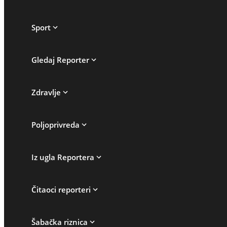
Sport
Gledaj Reporter
Zdravlje
Poljoprivreda
Iz ugla Reportera
Čitaoci reporteri
Šabačka riznica