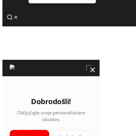
Dobrodošli!
Otključajte svoje personalizirano
iskustvo.