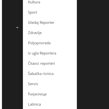
Kultura
Sport
Gledaj Reporter
Zdravlje
Poljoprivreda
Iz ugla Reportera
Čitaoci reporteri
Šabačka riznica
Servis
Ћирилица
Latinica