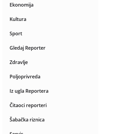
Ekonomija
Kultura
Sport
Gledaj Reporter
Zdravlje
Poljoprivreda
Iz ugla Reportera
Čitaoci reporteri
Šabačka riznica