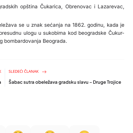
radskih opština Čukarica, Obrenovac i Lazarevac,
beležava se u znak sećanja na 1862. godinu, kada je
la presudnu ulogu u sukobima kod beogradske Čukur-
og bombardovanja Beograda.
K
SLEDEĆI ČLANAK
a
Šabac sutra obeležava gradsku slavu – Druge Trojice