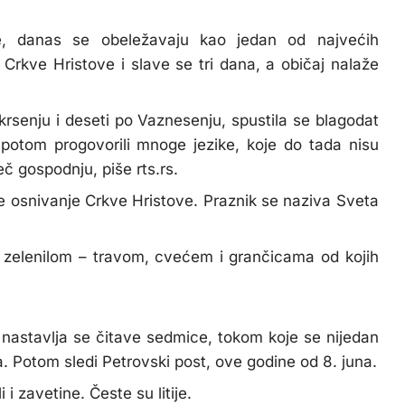
ce, danas se obeležavaju kao jedan od najvećih
Crkve Hristove i slave se tri dana, a običaj nalaže
rsenju i deseti po Vaznesenju, spustila se blagodat
potom progovorili mnoge jezike, koje do tada nisu
eč gospodnju, piše rts.rs.
 osnivanje Crkve Hristove. Praznik se naziva Sveta
u zelenilom – travom, cvećem i grančicama od kojih
 nastavlja se čitave sedmice, tokom koje se nijedan
a. Potom sledi Petrovski post, ove godine od 8. juna.
i zavetine. Česte su litije.