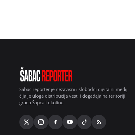
Šabac reporter je nezavisni i slobodni digitalni medij
čija je uloga distribucija vesti i događaja na teritoriji
grada Šapca i okoline.