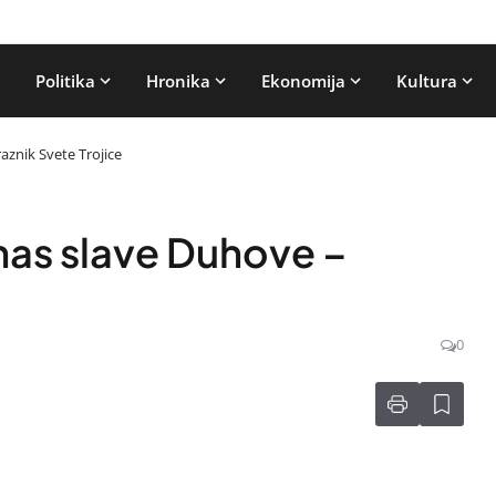
Politika
Hronika
Ekonomija
Kultura
aznik Svete Trojice
nas slave Duhove –
0