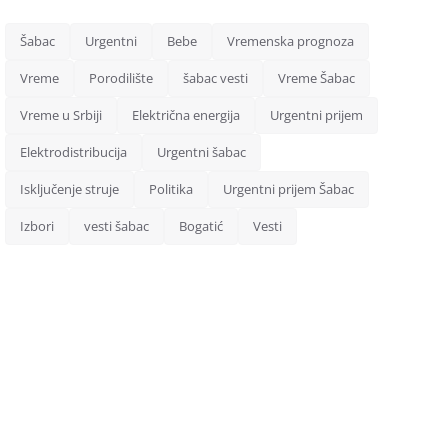
Šabac
Urgentni
Bebe
Vremenska prognoza
Vreme
Porodilište
šabac vesti
Vreme Šabac
Vreme u Srbiji
Električna energija
Urgentni prijem
Elektrodistribucija
Urgentni šabac
Isključenje struje
Politika
Urgentni prijem Šabac
Izbori
vesti šabac
Bogatić
Vesti