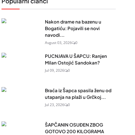
Popularni članci
Nakon drame na bazenu u
Bogatiću: Pojavili se novi
navodi...
Avgust 03, 2026
0
PUCNJAVA U ŠAPCU: Ranjen
Milan Ostojić Sandokan?
Jul 09, 2026
0
Braća iz Šapca spasila ženu od
utapanja na plaži u Grčkoj...
Jul 23, 2026
0
ŠAPČANIN OSUĐEN ZBOG
GOTOVO 200 KILOGRAMA