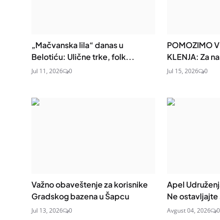
„Mačvanska lila“ danas u
POMOZIMO VLA
Belotiću: Ulične trke, folk...
KLENJA: Za na
Jul 11, 2026
0
Jul 15, 2026
0
Važno obaveštenje za korisnike
Apel Udruženja
Gradskog bazena u Šapcu
Ne ostavljajte 
Jul 13, 2026
0
Avgust 04, 2026
0