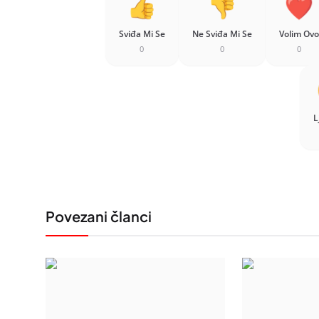
Sviđa Mi Se
Ne Sviđa Mi Se
Volim Ovo
0
0
0
L
Povezani članci