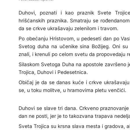
Duhovi, poznati i kao praznik Svete Troji
hrišćanskih praznika. Smatraju se rođendanom 
da se crkve ukrašavaju zelenilom i travom.
Po obećanju Hristovom, u pedeseti dan po Vask
Svetog duha na učenike sina Božijeg. Oni su 
znali, i krenuli po celom svetu da propovedaju r
Silaskom Svetoga Duha na apostole završeno je
Trojica, Duhovi i Pedesetnica.
Običaj je da se danas kuće i crkve ukrašavaj
se, u toku molitve, u hramovima pletu venčići.
Duhovi se slave tri dana. Crkveno praznovanje
dan ne posti, jer je to takozvana trapava nedelj
Sveta Trojica su krsna slava mesta i gradova, ali 