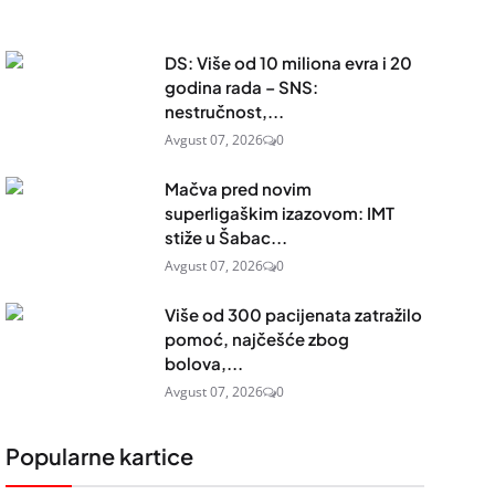
DS: Više od 10 miliona evra i 20
godina rada – SNS:
nestručnost,...
Avgust 07, 2026
0
Mačva pred novim
superligaškim izazovom: IMT
stiže u Šabac...
Avgust 07, 2026
0
Više od 300 pacijenata zatražilo
pomoć, najčešće zbog
bolova,...
Avgust 07, 2026
0
Popularne kartice