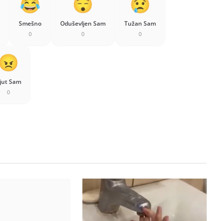
Smešno
Oduševljen Sam
Tužan Sam
0
0
0
jut Sam
0