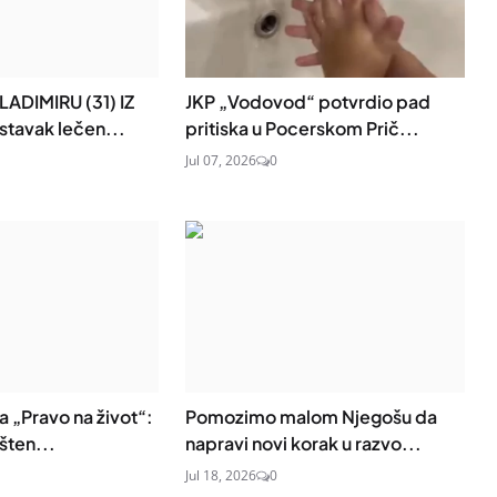
DIMIRU (31) IZ
JKP „Vodovod“ potvrdio pad
stavak lečen...
pritiska u Pocerskom Prič...
Jul 07, 2026
0
 „Pravo na život“:
Pomozimo malom Njegošu da
šten...
napravi novi korak u razvo...
Jul 18, 2026
0