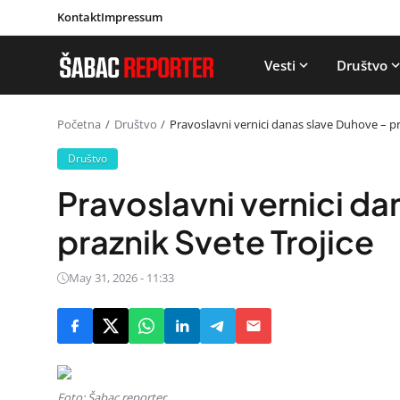
Kontakt
Impressum
Vesti
Društvo
Početna
Društvo
Pravoslavni vernici danas slave Duhove – pr
Društvo
Pravoslavni vernici da
praznik Svete Trojice
May 31, 2026 - 11:33
Foto: Šabac reporter