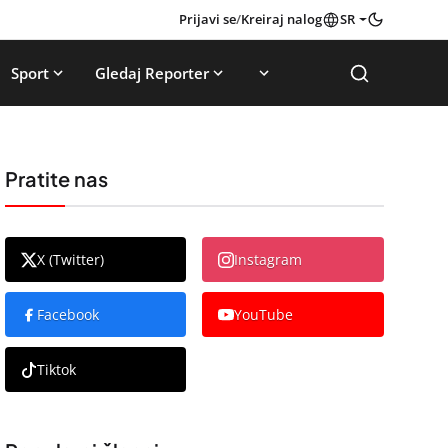
Prijavi se
/
Kreiraj nalog
SR
Sport
Gledaj Reporter
Pratite nas
X (Twitter)
Instagram
Facebook
YouTube
Tiktok