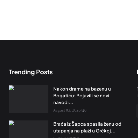
Trending Posts
Nakon drame na bazenu u
Bogatiću: Pojavili se novi
navodi...
Avgust 03, 2026
0
Braća iz Šapca spasila ženu od
utapanja na plaži u Grčkoj...