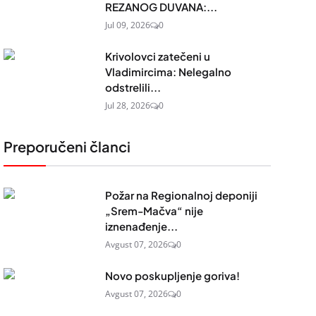
REZANOG DUVANA:...
Jul 09, 2026
0
Krivolovci zatečeni u
Vladimircima: Nelegalno
odstrelili...
Jul 28, 2026
0
Preporučeni članci
Požar na Regionalnoj deponiji
„Srem-Mačva“ nije
iznenađenje...
Avgust 07, 2026
0
Novo poskupljenje goriva!
Avgust 07, 2026
0