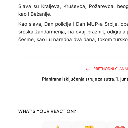
Slava su Kraljeva, Kruševca, Požarevca, beog
kao i Bežanije.
Kao slava, Dan policije i Dan MUP-a Srbije, o
srpska žandarmerija, na ovaj praznik, odigra
česme, kao i u naredna dva dana, tokom tursk
PRETHODNI ČLANA
Planirana isključenja struje za sutra, 1. jun
WHAT'S YOUR REACTION?