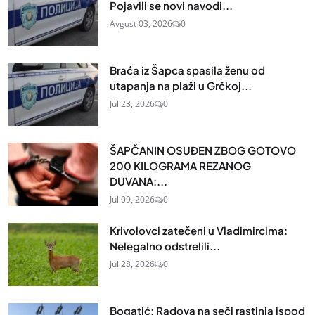
Pojavili se novi navodi...
Avgust 03, 2026
0
Braća iz Šapca spasila ženu od
utapanja na plaži u Grčkoj...
Jul 23, 2026
0
ŠAPČANIN OSUĐEN ZBOG GOTOVO
200 KILOGRAMA REZANOG
DUVANA:...
Jul 09, 2026
0
Krivolovci zatečeni u Vladimircima:
Nelegalno odstrelili...
Jul 28, 2026
0
Bogatić: Radova na seči rastinja ispod