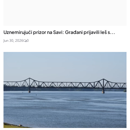
Uznemirujući prizor na Savi: Građani prijavili leš s...
Jun 30, 2026
0