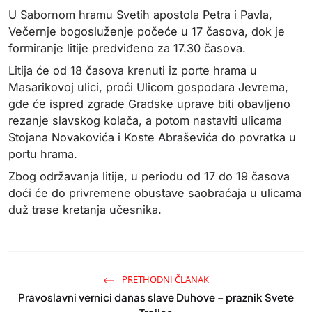
U Sabornom hramu Svetih apostola Petra i Pavla,
Večernje bogosluženje počeće u 17 časova, dok je
formiranje litije predviđeno za 17.30 časova.
Litija će od 18 časova krenuti iz porte hrama u
Masarikovoj ulici, proći Ulicom gospodara Jevrema,
gde će ispred zgrade Gradske uprave biti obavljeno
rezanje slavskog kolača, a potom nastaviti ulicama
Stojana Novakovića i Koste Abraševića do povratka u
portu hrama.
Zbog održavanja litije, u periodu od 17 do 19 časova
doći će do privremene obustave saobraćaja u ulicama
duž trase kretanja učesnika.
PRETHODNI ČLANAK
Pravoslavni vernici danas slave Duhove – praznik Svete