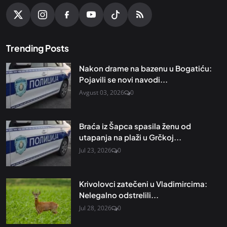
Trending Posts
Nakon drame na bazenu u Bogatiću:
Pojavili se novi navodi...
Avgust 03, 2026
0
Braća iz Šapca spasila ženu od
utapanja na plaži u Grčkoj...
Jul 23, 2026
0
Krivolovci zatečeni u Vladimircima:
Nelegalno odstrelili...
Jul 28, 2026
0