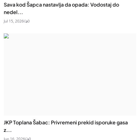
Sava kod Šapca nastavlja da opada: Vodostaj do
nedel...
Jul 15, 2026
0
JKP Toplana Šabac: Privremeni prekid isporuke gasa
z...
Jun 16, 2026
0