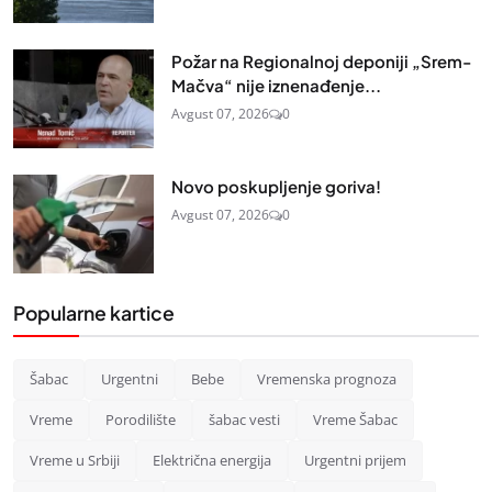
Požar na Regionalnoj deponiji „Srem-
Mačva“ nije iznenađenje...
Avgust 07, 2026
0
Novo poskupljenje goriva!
Avgust 07, 2026
0
Popularne kartice
Šabac
Urgentni
Bebe
Vremenska prognoza
Vreme
Porodilište
šabac vesti
Vreme Šabac
Vreme u Srbiji
Električna energija
Urgentni prijem