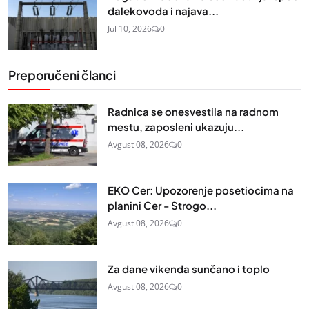
dalekovoda i najava...
Jul 10, 2026
0
Preporučeni članci
Radnica se onesvestila na radnom
mestu, zaposleni ukazuju...
Avgust 08, 2026
0
EKO Cer: Upozorenje posetiocima na
planini Cer - Strogo...
Avgust 08, 2026
0
Za dane vikenda sunčano i toplo
Avgust 08, 2026
0