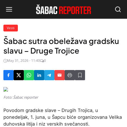
Vesti
Šabac sutra obeležava gradsku
slavu – Druge Trojice
May 31, 2026 - 11:40
0
Foto: Šabac reporter
Povodom gradske slave – Drugih Trojica, u
ponedeljak, 1. juna, u Šapcu biće organizovana Velika
duhovska litija i niz verskih svečanosti.