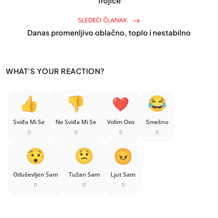
Trojice
SLEDEĆI ČLANAK
Danas promenljivo oblačno, toplo i nestabilno
WHAT'S YOUR REACTION?
Sviđa Mi Se
Ne Sviđa Mi Se
Volim Ovo
Smešno
0
0
0
0
Oduševljen Sam
Tužan Sam
Ljut Sam
0
0
0