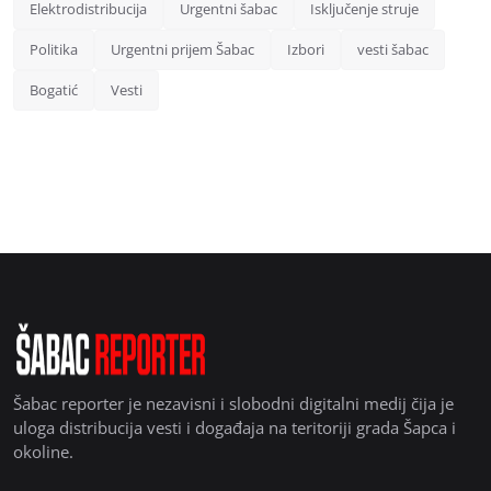
Elektrodistribucija
Urgentni šabac
Isključenje struje
Politika
Urgentni prijem Šabac
Izbori
vesti šabac
Bogatić
Vesti
Šabac reporter je nezavisni i slobodni digitalni medij čija je
uloga distribucija vesti i događaja na teritoriji grada Šapca i
okoline.