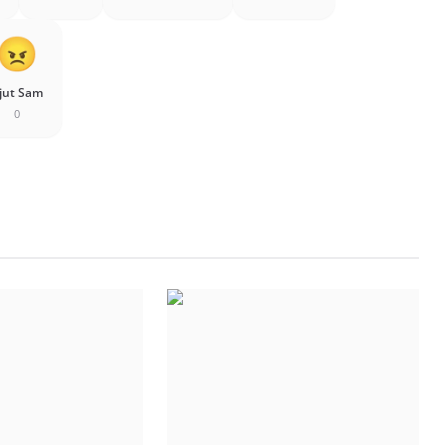
jut Sam
0