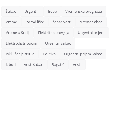
Šabac
Urgentni
Bebe
Vremenska prognoza
Vreme
Porodilište
šabac vesti
Vreme Šabac
Vreme u Srbiji
Električna energija
Urgentni prijem
Elektrodistribucija
Urgentni šabac
Isključenje struje
Politika
Urgentni prijem Šabac
Izbori
vesti šabac
Bogatić
Vesti