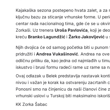
Kajakaška sezona postepeno hvata zalet, a za n
ključnu bazu za sticanje vrhunske forme. U peri
centar rada nacionalnog tima, gde će se u okviru
Zorkaši. Uz trenera
Uroša Pavlovića
, koji je d
kreću
Branko Lagundžić
i
Žarko Jakovljević
u 
Njih dvojica će od samog početka biti u punom 
pridružiti i
Andrea Vukašinović
. Andrea na ove 
odličnu priliku da, kao jedna od najmlađih u ti
iskustvo i brusi formu radeći rame uz rame sa na
Ovaj odlazak u Belek predstavlja nastavak kont
nivou i važan je korak ka ostvarenju zacrtanih 
Ponosni smo na činjenicu da naši članovi čine 
vrhunski uslovi u Turskoj biti maksimalno iskori
KK Zorka Šabac