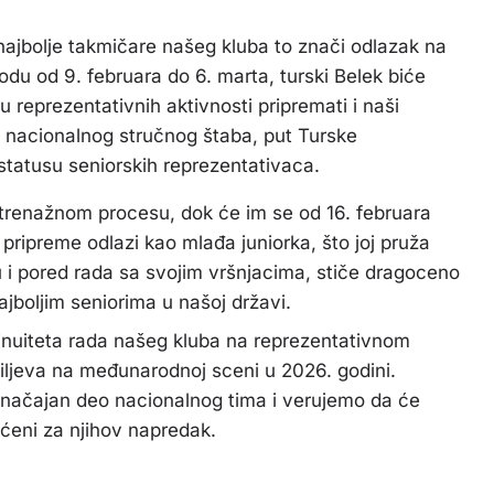
ajbolje takmičare našeg kluba to znači odlazak na
odu od 9. februara do 6. marta, turski Belek biće
 reprezentativnih aktivnosti pripremati i naši
eo nacionalnog stručnog štaba, put Turske
statusu seniorskih reprezentativaca.
trenažnom procesu, dok će im se od 16. februara
pripreme odlazi kao mlađa juniorka, što joj pruža
mu i pored rada sa svojim vršnjacima, stiče dragoceno
jboljim seniorima u našoj državi.
inuiteta rada našeg kluba na reprezentativnom
ciljeva na međunarodnoj sceni u 2026. godini.
značajan deo nacionalnog tima i verujemo da će
šćeni za njihov napredak.