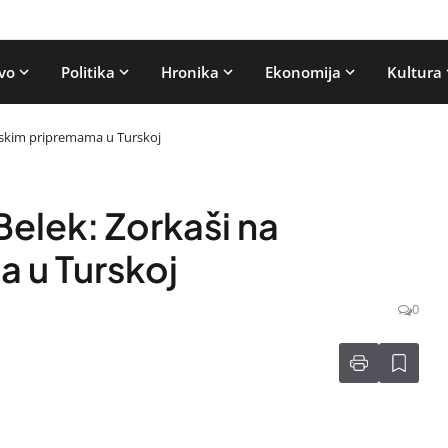
vo
Politika
Hronika
Ekonomija
Kultura
orskim pripremama u Turskoj
Belek: Zorkaši na
 u Turskoj
0