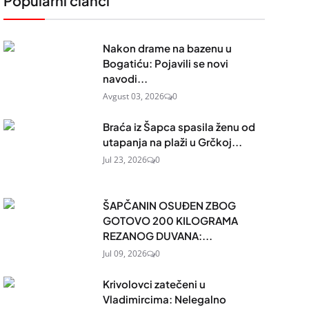
Popularni članci
Nakon drame na bazenu u
Bogatiću: Pojavili se novi
navodi...
Avgust 03, 2026
0
Braća iz Šapca spasila ženu od
utapanja na plaži u Grčkoj...
Jul 23, 2026
0
ŠAPČANIN OSUĐEN ZBOG
GOTOVO 200 KILOGRAMA
REZANOG DUVANA:...
Jul 09, 2026
0
Krivolovci zatečeni u
Vladimircima: Nelegalno