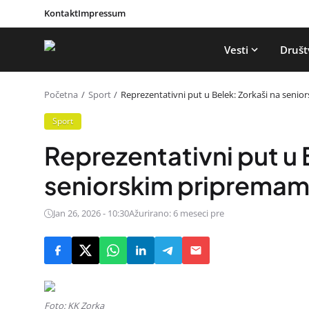
Kontakt
Impressum
Vesti
Društ
Početna
Sport
Reprezentativni put u Belek: Zorkaši na seni
Sport
Reprezentativni put u 
seniorskim pripremama
Jan 26, 2026 - 10:30
Ažurirano: 6 meseci pre
Foto: KK Zorka