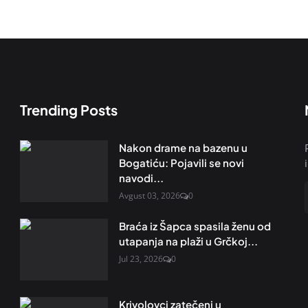
Trending Posts
Nakon drame na bazenu u
Bogatiću: Pojavili se novi
navodi...
Avgust 03, 2026
0
Braća iz Šapca spasila ženu od
utapanja na plaži u Grčkoj...
Jul 23, 2026
0
Krivolovci zatečeni u