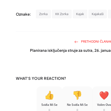
Oznake:
Zorka
KK Zorka
Kajak
Kajakaši
PRETHODNI ČLANA
Planirana isključenja struje za sutra, 26. janua
WHAT'S YOUR REACTION?
Sviđa Mi Se
Ne Sviđa Mi Se
Volim Ovo
0
0
0