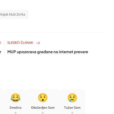
Kajak klub Zorka
K
SLEDEĆI ČLANAK
r
MUP upozorava građane na internet prevare
Smešno
Oduševljen Sam
Tužan Sam
0
0
0