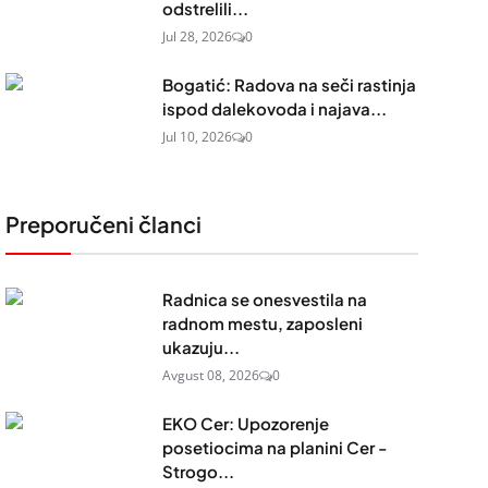
odstrelili...
Jul 28, 2026
0
Bogatić: Radova na seči rastinja
ispod dalekovoda i najava...
Jul 10, 2026
0
Preporučeni članci
Radnica se onesvestila na
radnom mestu, zaposleni
ukazuju...
Avgust 08, 2026
0
EKO Cer: Upozorenje
posetiocima na planini Cer -
Strogo...