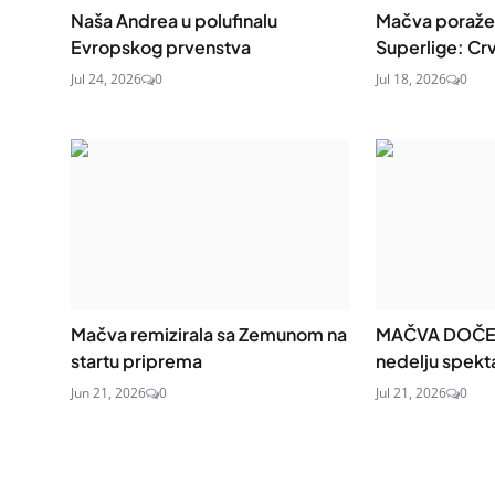
Naša Andrea u polufinalu
Mačva poražen
Evropskog prvenstva
Superlige: Crv
Jul 24, 2026
0
Jul 18, 2026
0
Mačva remizirala sa Zemunom na
MAČVA DOČEK
startu priprema
nedelju spekta
Jun 21, 2026
0
Jul 21, 2026
0