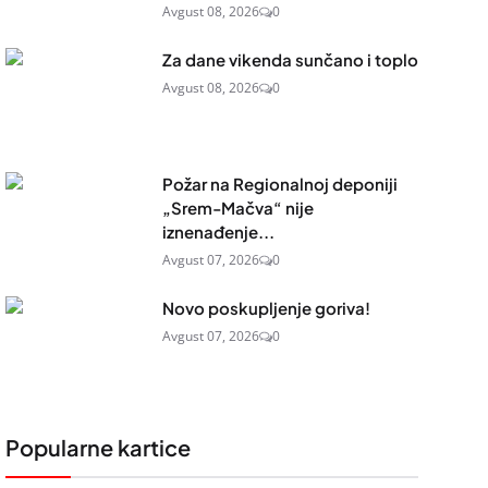
Avgust 08, 2026
0
Za dane vikenda sunčano i toplo
Avgust 08, 2026
0
Požar na Regionalnoj deponiji
„Srem-Mačva“ nije
iznenađenje...
Avgust 07, 2026
0
Novo poskupljenje goriva!
Avgust 07, 2026
0
Popularne kartice