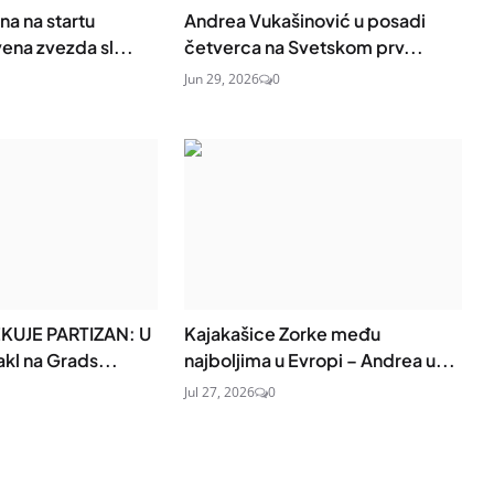
a na startu
Andrea Vukašinović u posadi
ena zvezda sl...
četverca na Svetskom prv...
Jun 29, 2026
0
UJE PARTIZAN: U
Kajakašice Zorke među
kl na Grads...
najboljima u Evropi – Andrea u...
Jul 27, 2026
0