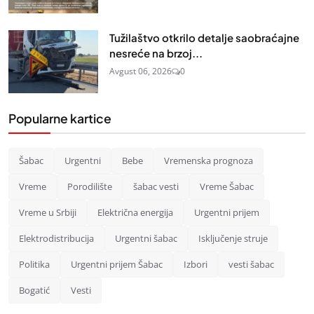
Tužilaštvo otkrilo detalje saobraćajne
nesreće na brzoj...
Avgust 06, 2026
0
Popularne kartice
Šabac
Urgentni
Bebe
Vremenska prognoza
Vreme
Porodilište
šabac vesti
Vreme Šabac
Vreme u Srbiji
Električna energija
Urgentni prijem
Elektrodistribucija
Urgentni šabac
Isključenje struje
Politika
Urgentni prijem Šabac
Izbori
vesti šabac
Bogatić
Vesti