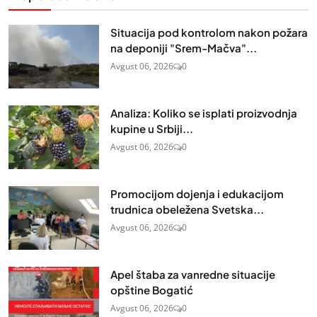
Situacija pod kontrolom nakon požara
na deponiji "Srem-Mačva"...
Avgust 06, 2026
0
Analiza: Koliko se isplati proizvodnja
kupine u Srbiji...
Avgust 06, 2026
0
Promocijom dojenja i edukacijom
trudnica obeležena Svetska...
Avgust 06, 2026
0
Apel štaba za vanredne situacije
opštine Bogatić
Avgust 06, 2026
0