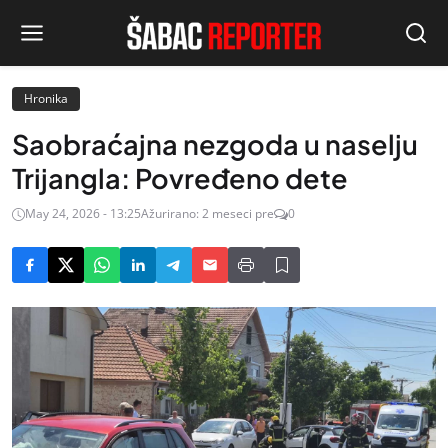
Hronika
Saobraćajna nezgoda u naselju
Trijangla: Povređeno dete
May 24, 2026 - 13:25
Ažurirano: 2 meseci pre
0