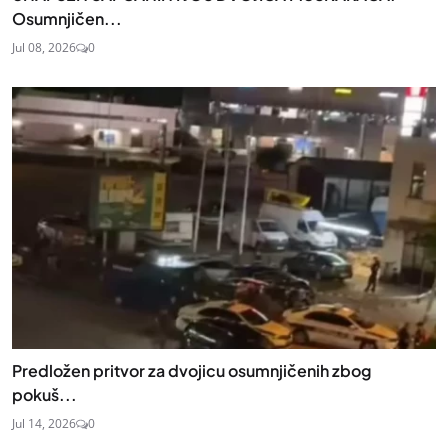
Osumnjičen...
Jul 08, 2026
0
Predložen pritvor za dvojicu osumnjičenih zbog
pokuš...
Jul 14, 2026
0