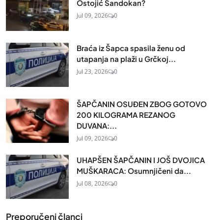
Ostojić Sandokan?
Jul 09, 2026
0
Braća iz Šapca spasila ženu od
utapanja na plaži u Grčkoj...
Jul 23, 2026
0
ŠAPČANIN OSUĐEN ZBOG GOTOVO
200 KILOGRAMA REZANOG
DUVANA:...
Jul 09, 2026
0
UHAPŠEN ŠAPČANIN I JOŠ DVOJICA
MUŠKARACA: Osumnjičeni da...
Jul 08, 2026
0
Preporučeni članci