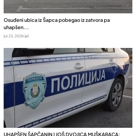
Osuđeni ubica iz Šapca pobegao iz zatvora pa
uhapšen...
Jul 23, 2026
0
UHAPŠEN ŠAPČANIN I JOŠ DVOJICA MUŠKARACA: