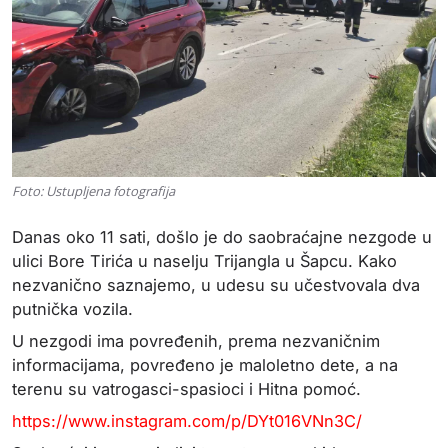
Foto: Ustupljena fotografija
Danas oko 11 sati, došlo je do saobraćajne nezgode u
ulici Bore Tirića u naselju Trijangla u Šapcu. Kako
nezvanično saznajemo, u udesu su učestvovala dva
putnička vozila.
U nezgodi ima povređenih, prema nezvaničnim
informacijama, povređeno je maloletno dete, a na
terenu su vatrogasci-spasioci i Hitna pomoć.
https://www.instagram.com/p/DYt016VNn3C/