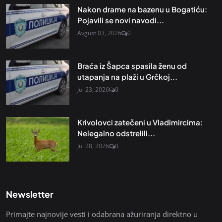
Nakon drame na bazenu u Bogatiću:
Pojavili se novi navodi...
Avgust 03, 2026
0
Braća iz Šapca spasila ženu od
utapanja na plaži u Grčkoj...
Jul 23, 2026
0
Krivolovci zatečeni u Vladimircima:
Nelegalno odstrelili...
Jul 28, 2026
0
Newsletter
Primajte najnovije vesti i odabrana ažuriranja direktno u