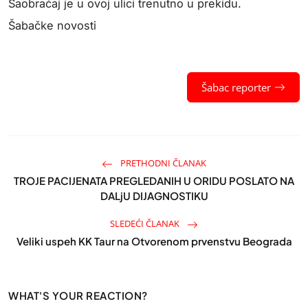
Saobraćaj je u ovoj ulici trenutno u prekidu.
Šabačke novosti
Šabac reporter
PRETHODNI ČLANAK
TROJE PACIJENATA PREGLEDANIH U ORIDU POSLATO NA
DALjU DIJAGNOSTIKU
SLEDEĆI ČLANAK
Veliki uspeh KK Taur na Otvorenom prvenstvu Beograda
WHAT'S YOUR REACTION?