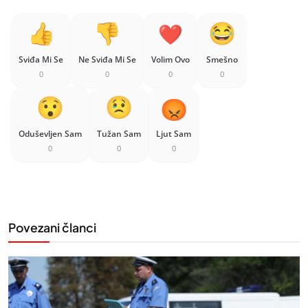
Sviđa Mi Se
Ne Sviđa Mi Se
Volim Ovo
Smešno
0
0
0
0
Oduševljen Sam
Tužan Sam
Ljut Sam
0
0
0
Povezani članci