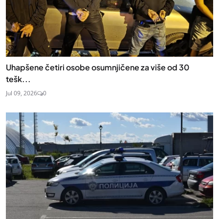
Uhapšene četiri osobe osumnjičene za više od 30
tešk...
Jul 09, 2026
0