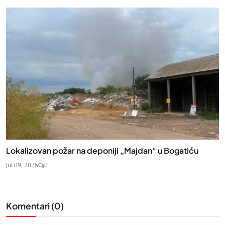
Lokalizovan požar na deponiji „Majdan“ u Bogatiću
Jul 09, 2026
0
Komentari (
0
)