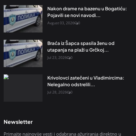
Nakon drame na bazenu u Bogatiću:
Pojavili se novi navodi...
Avgust 03, 2026
0
Braća iz Šapca spasila ženu od
utapanja na plaži u Grčkoj...
Jul 23, 2026
0
Krivolovci zatečeni u Vladimircima:
Nelegalno odstrelili...
Jul 28, 2026
0
Newsletter
Primajte najnovije vesti i odabrana ažuriranja direktno u