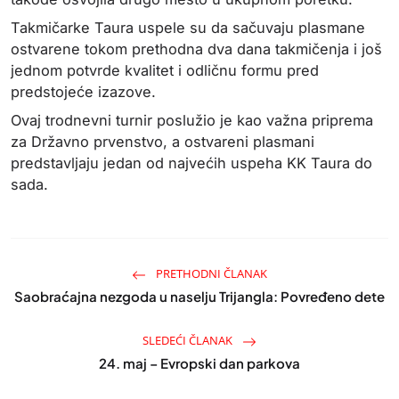
Takmičarke Taura uspele su da sačuvaju plasmane
ostvarene tokom prethodna dva dana takmičenja i još
jednom potvrde kvalitet i odličnu formu pred
predstojeće izazove.
Ovaj trodnevni turnir poslužio je kao važna priprema
za Državno prvenstvo, a ostvareni plasmani
predstavljaju jedan od najvećih uspeha
KK Taura
do
sada.
PRETHODNI ČLANAK
Saobraćajna nezgoda u naselju Trijangla: Povređeno dete
SLEDEĆI ČLANAK
24. maj – Evropski dan parkova