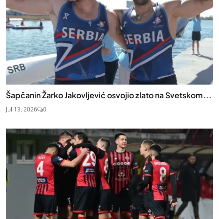
Šapčanin Žarko Jakovljević osvojio zlato na Svetskom...
Jul 13, 2026
0