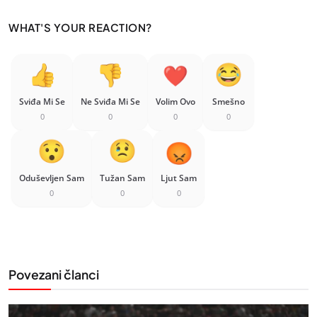
WHAT'S YOUR REACTION?
Sviđa Mi Se
Ne Sviđa Mi Se
Volim Ovo
Smešno
0
0
0
0
Oduševljen Sam
Tužan Sam
Ljut Sam
0
0
0
Povezani članci