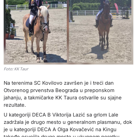
Foto: KK Taur
Na terenima
SC Kovilovo
završen je i treći dan
Otvorenog prvenstva Beograda u preponskom
jahanju, a takmičarke
KK Taura
ostvarile su sjajne
rezultate.
U kategoriji DECA B Viktorija Lazić sa grlom Lale
zadržala je drugo mesto u generalnom plasmanu, dok
je u kategoriji DECA A Olga Kovačević na Kingu
takođe osvojila drugo mesto u ukupnom poretku.