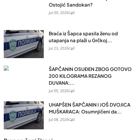
Ostojić Sandokan?
Jul 09, 2026
0
Braća iz Šapca spasila ženu od
utapanja na plaži u Grčkoj...
Jul 23, 2026
0
ŠAPČANIN OSUĐEN ZBOG GOTOVO
200 KILOGRAMA REZANOG
DUVANA:...
Jul 09, 2026
0
UHAPŠEN ŠAPČANIN I JOŠ DVOJICA
MUŠKARACA: Osumnjičeni da...
Jul 08, 2026
0