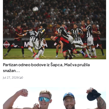
Partizan odneo bodove iz Šapca, Mačva pružila
snažan...
Jul 27, 2026
0