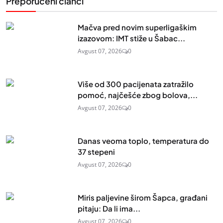
Preporučeni članci
Mačva pred novim superligaškim
izazovom: IMT stiže u Šabac...
Avgust 07, 2026
0
Više od 300 pacijenata zatražilo
pomoć, najčešće zbog bolova,...
Avgust 07, 2026
0
Danas veoma toplo, temperatura do
37 stepeni
Avgust 07, 2026
0
Miris paljevine širom Šapca, građani
pitaju: Da li ima...
Avgust 07, 2026
0