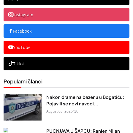
Instagram
Facebook
YouTube
Tiktok
Popularni članci
Nakon drame na bazenu u Bogatiću:
Pojavili se novi navodi...
Avgust 03, 2026
0
PUCNJAVA U ŠAPCU: Ranjen Milan