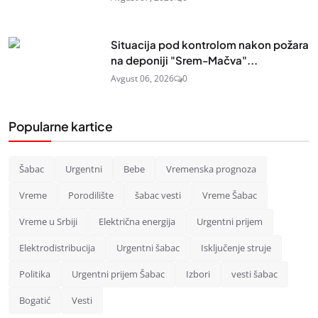
Situacija pod kontrolom nakon požara
na deponiji "Srem-Mačva"...
Avgust 06, 2026
0
Popularne kartice
Šabac
Urgentni
Bebe
Vremenska prognoza
Vreme
Porodilište
šabac vesti
Vreme Šabac
Vreme u Srbiji
Električna energija
Urgentni prijem
Elektrodistribucija
Urgentni šabac
Isključenje struje
Politika
Urgentni prijem Šabac
Izbori
vesti šabac
Bogatić
Vesti