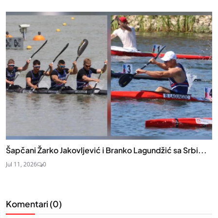
Šapčani Žarko Jakovljević i Branko Lagundžić sa Srbi...
Jul 11, 2026
0
Komentari (
0
)