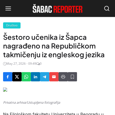
Društvo
Šestoro učenika iz Šapca
nagrađeno na Republičkom
takmičenju iz engleskog jezika
May 27, 2026 - 09:49
0
Privatna arhiva/Ustupljena fotografija
Na Filološkom fakultetu Univerziteta u Beogradu u