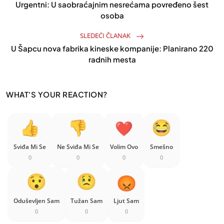
Urgentni: U saobraćajnim nesrećama povređeno šest
osoba
SLEDEĆI ČLANAK
U Šapcu nova fabrika kineske kompanije: Planirano 220
radnih mesta
WHAT'S YOUR REACTION?
Sviđa Mi Se
Ne Sviđa Mi Se
Volim Ovo
Smešno
0
0
0
0
Oduševljen Sam
Tužan Sam
Ljut Sam
0
0
0