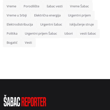
Vreme
Porodilište
šabac vesti
Vreme Šabac
Vreme u Srbiji
Električna energija
Urgentni prijem
Elektrodistribucija
Urgentni šabac
Isključenje struje
Politika
Urgentni prijem Šabac
Izbori
vesti šabac
Bogatić
Vesti