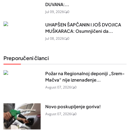
DUVANA:...
Jul 09, 2026
0
UHAPŠEN ŠAPČANIN I JOŠ DVOJICA
MUŠKARACA: Osumnjičeni da...
Jul 08, 2026
0
Preporučeni članci
Požar na Regionalnoj deponiji „Srem-
Mačva“ nije iznenađenje...
Avgust 07, 2026
0
Novo poskupljenje goriva!
Avgust 07, 2026
0