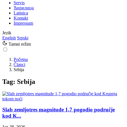
Servis
Ћирилица
Latinica
Kontakt
Impressum
Jezik
English
Srpski
Tamni režim
Početna
Članci
Srbija
Tag: Srbija
Slab zemljotres magnitude 1,7 pogodio područje
kod K...
Jan 28, 2026