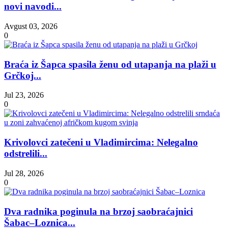
novi navodi...
Avgust 03, 2026
0
Braća iz Šapca spasila ženu od utapanja na plaži u
Grčkoj...
Jul 23, 2026
0
Krivolovci zatečeni u Vladimircima: Nelegalno
odstrelili...
Jul 28, 2026
0
Dva radnika poginula na brzoj saobraćajnici
Šabac–Loznica...