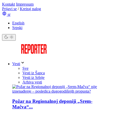
Kontakt
Impressum
Prijavi se
/
Kreiraj nalog
sr
English
Srpski
Vesti
Sve
Vesti iz Šapca
Vesti iz Srbije
Arhiva vesti
Požar na Regionalnoj deponiji „Srem-
Mačva“...