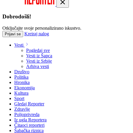
Dobrodošli!
Otključajte svoje personalizirano iskustvo.
Kreiraj nalog
Prijavi se
Vesti
Pogledaj sve
Vesti iz Šapca
Vesti iz Srbije
Arhiva vesti
Društvo
Politika
Hronika
Ekonomija
Kultura
Sport
Gledaj Reporter
Zdravlje
Poljoprivreda
Iz ugla Reportera
Čitaoci reporteri
Šabačka riznica