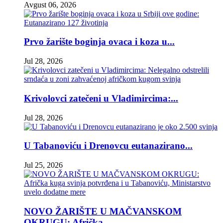
Avgust 06, 2026
Prvo žarište boginja ovaca i koza u...
Jul 28, 2026
Krivolovci zatečeni u Vladimircima:...
Jul 28, 2026
U Tabanoviću i Drenovcu eutanazirano...
Jul 25, 2026
NOVO ŽARIŠTE U MAČVANSKOM
OKRUGU: Afrička...