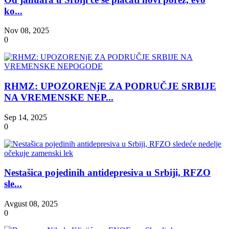
ko...
Nov 08, 2025
0
RHMZ: UPOZORENjE ZA PODRUČJE SRBIJE
NA VREMENSKE NEP...
Sep 14, 2025
0
Nestašica pojedinih antidepresiva u Srbiji, RFZO
sle...
Avgust 08, 2025
0