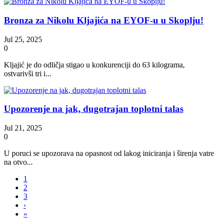
Bronza za Nikolu Kljajića na EYOF-u u Skoplju!
Jul 25, 2025
0
Kljajić je do odličja stigao u konkurenciji do 63 kilograma,
ostvarivši tri i...
Upozorenje na jak, dugotrajan toplotni talas
Jul 21, 2025
0
U poruci se upozorava na opasnost od lakog iniciranja i širenja vatre
na otvo...
1
2
3
›
»