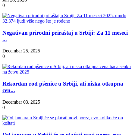
0
Negativan prirodni priraštaj u Srbiji: Za 11 meseci
...
Decembar 25, 2025
0
Rekordan rod pšenice u Srbiji, ali niska otkupna
cen...
Decembar 03, 2025
0
Od januara u Srbiji će se plaćati novi porez, evo