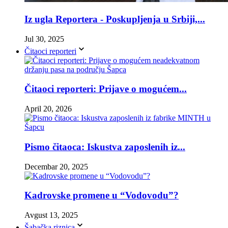
Iz ugla Reportera - Poskupljenja u Srbiji,...
Jul 30, 2025
Čitaoci reporteri
Čitaoci reporteri: Prijave o mogućem...
April 20, 2026
Pismo čitaoca: Iskustva zaposlenih iz...
Decembar 20, 2025
Kadrovske promene u “Vodovodu”?
Avgust 13, 2025
Šabačka riznica