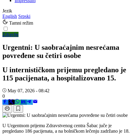
Impressum
Jezik
English
Srpski
Tamni režim
Zdravlje
Urgentni: U saobraćajnim nesrećama
povređene su četiri osobe
U internističkom prijemu pregledano je
115 pacijenata, a hospitalizovano 15.
May 07, 2026 - 08:42
0
U Urgentnom prijemu Zdravstvenog centra Šabac juče je
pregledano 186 pacijenata, a na bolničkom lečenju zadržano je 18.