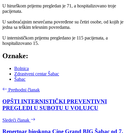
U hirurškom prijemu pregledan je 71, a hospitalizovano troje
pacijenata.
U saobraćajnim nesrećama povređene su četiri osobe, od kojih je
jedna sa teškim telesnim povredama.
U internističkom prijemu pregledano je 115 pacijenata, a
hospitalizovano 15.
Oznake:
Bolnica
Zdrastveni centar Šabac
Šabac
Prethodni članak
OPŠTI INTERNISTIČKI PREVENTIVNI
PREGLEDI U SUBOTU U VOLUJCU
Sledeći članak
Repertoar bioskopa Cine Grand BIG Šabac od 7.