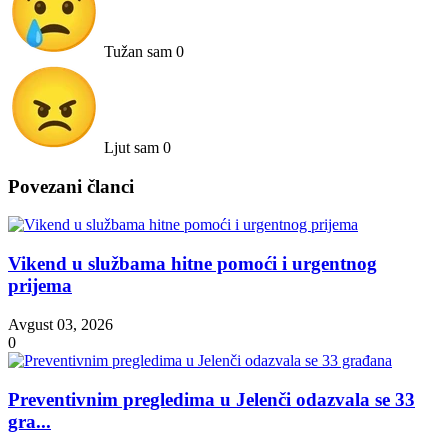
Tužan sam
0
Ljut sam
0
Povezani članci
Vikend u službama hitne pomoći i urgentnog
prijema
Avgust 03, 2026
0
Preventivnim pregledima u Jelenči odazvala se 33
gra...