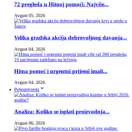
72 pregleda u Hitnoj pomoći: Najviše...
Avgust 05, 2026
Velika gradska akcija dobrovoljnog davanja...
Avgust 04, 2026
Hitna pomoć i urgentni prijemi imali...
Avgust 04, 2026
Poljoprivreda
Analiza: Koliko se isplati proizvodnja...
Avgust 06, 2026