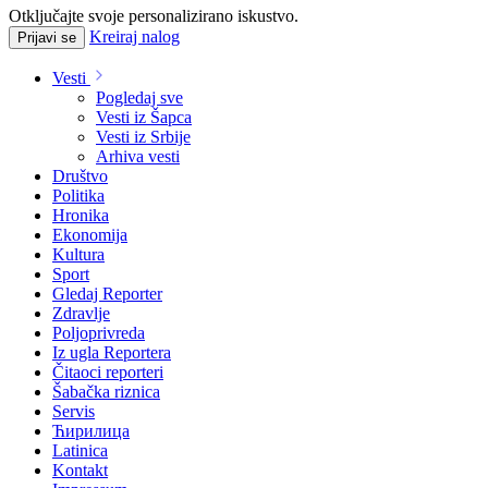
Otključajte svoje personalizirano iskustvo.
Kreiraj nalog
Prijavi se
Vesti
Pogledaj sve
Vesti iz Šapca
Vesti iz Srbije
Arhiva vesti
Društvo
Politika
Hronika
Ekonomija
Kultura
Sport
Gledaj Reporter
Zdravlje
Poljoprivreda
Iz ugla Reportera
Čitaoci reporteri
Šabačka riznica
Servis
Ћирилица
Latinica
Kontakt