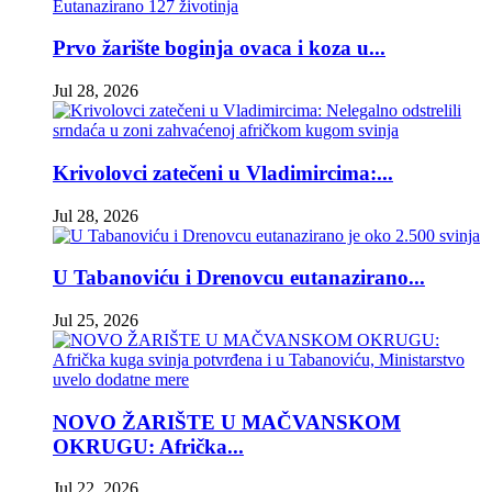
Prvo žarište boginja ovaca i koza u...
Jul 28, 2026
Krivolovci zatečeni u Vladimircima:...
Jul 28, 2026
U Tabanoviću i Drenovcu eutanazirano...
Jul 25, 2026
NOVO ŽARIŠTE U MAČVANSKOM
OKRUGU: Afrička...
Jul 22, 2026