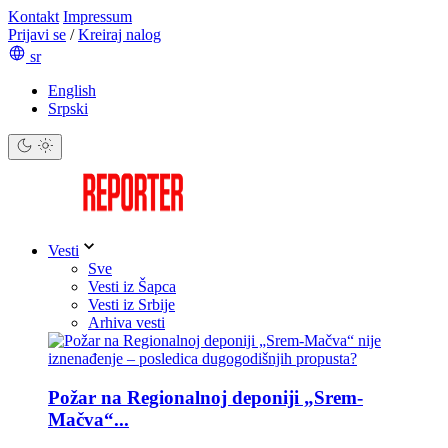
Kontakt
Impressum
Prijavi se
/
Kreiraj nalog
sr
English
Srpski
Vesti
Sve
Vesti iz Šapca
Vesti iz Srbije
Arhiva vesti
Požar na Regionalnoj deponiji „Srem-
Mačva“...