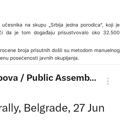
 učesnika na skupu „Srbija jedna porodica“, koji je
eći da je tom događaju prisustvovalo oko 32.500
 procene broja prisutnih došli su metodom manuelnog
cenu posećenosti javnih okupljanja.