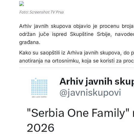
Foto: Screenshot TV Prva
Arhiv javnih skupova objavio je procenu broja
održan juče ispred Skupštine Srbije, navod
građana.
Kako su saopštili iz Arhiva javnih skupova, do
anotiranja na ortosnimku, koja se koristi za pro