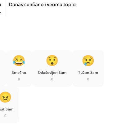
a
Danas sunčano i veoma toplo
.
Smešno
Oduševljen Sam
Tužan Sam
0
0
0
jut Sam
0