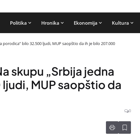
Politika
Hronika
Ekonomija
Kultura
 porodica“ bilo 32.500 ljudi, MUP saopštio da ih je bilo 207.000
Na skupu „Srbija jedna
 ljudi, MUP saopštio da
0