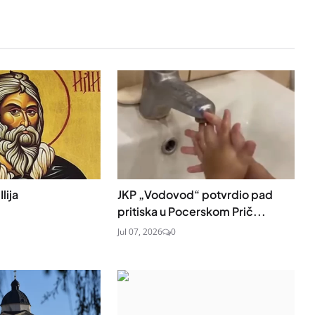
lija
JKP „Vodovod“ potvrdio pad
pritiska u Pocerskom Prič...
Jul 07, 2026
0