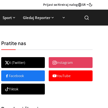
Prijavi se
/
Kreiraj nalog
SR
Sport
Gledaj Reporter
Pratite nas
X (Twitter)
Instagram
Facebook
YouTube
Tiktok