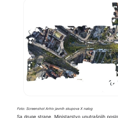
Foto: Screenshot Arhiv javnih skupova X nalog
Sa druge strane, Ministarstvo unutrašnjih posl