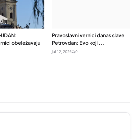
NJDAN:
Pravoslavni vernici danas slave
rnici obeležavaju
Petrovdan: Evo koji ...
Jul 12, 2026
0