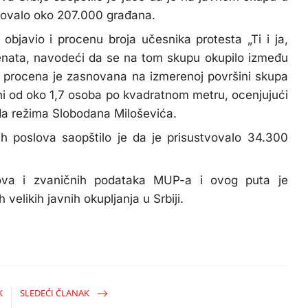
tvovalo oko 207.000 građana.
objavio i procenu broja učesnika protesta „Ti i ja,
udenata, navodeći da se na tom skupu okupilo između
i, procena je zasnovana na izmerenoj površini skupa
ni od oko 1,7 osoba po kvadratnom metru, ocenjujući
pada režima Slobodana Miloševića.
ih poslova saopštilo je da je prisustvovalo 34.300
ova i zvaničnih podataka MUP-a i ovog puta je
h velikih javnih okupljanja u Srbiji.
K
SLEDEĆI ČLANAK