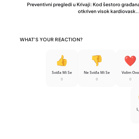
Preventivni pregledi u Krivaji: Kod šestoro građan
otkriven visok kardiovask..
WHAT'S YOUR REACTION?
Sviđa Mi Se
Ne Sviđa Mi Se
Volim Ovo
0
0
0
L