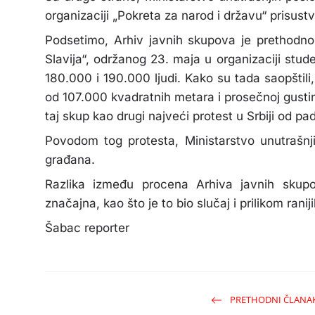
organizaciji „Pokreta za narod i državu“ prisus
Podsetimo, Arhiv javnih skupova je prethodno 
Slavija“, održanog 23. maja u organizaciji st
180.000 i 190.000 ljudi. Kako su tada saopštil
od 107.000 kvadratnih metara i prosečnoj gusti
taj skup kao drugi najveći protest u Srbiji od 
Povodom tog protesta, Ministarstvo unutrašnj
građana.
Razlika između procena Arhiva javnih skup
značajna, kao što je to bio slučaj i prilikom raniji
Šabac reporter
PRETHODNI ČLANA