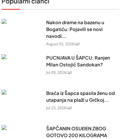
Popularni članci
Nakon drame na bazenu u
Bogatiću: Pojavili se novi
navodi...
Avgust 03, 2026
0
PUCNJAVA U ŠAPCU: Ranjen
Milan Ostojić Sandokan?
Jul 09, 2026
0
Braća iz Šapca spasila ženu od
utapanja na plaži u Grčkoj...
Jul 23, 2026
0
ŠAPČANIN OSUĐEN ZBOG
GOTOVO 200 KILOGRAMA