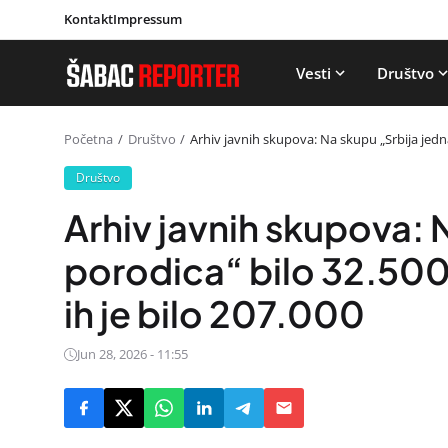
Kontakt
Impressum
Vesti
Društvo
Početna
Društvo
Arhiv javnih skupova: Na skupu „Srbija jedna
Društvo
Arhiv javnih skupova: 
porodica“ bilo 32.500
ih je bilo 207.000
Jun 28, 2026 - 11:55