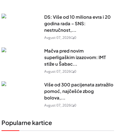
DS: Više od 10 miliona evra i 20
godina rada – SNS:
nestručnost,...
Avgust 07, 2026
0
Mačva pred novim
superligaškim izazovom: IMT
stiže u Šabac...
Avgust 07, 2026
0
Više od 300 pacijenata zatražilo
pomoć, najčešće zbog
bolova,...
Avgust 07, 2026
0
Popularne kartice