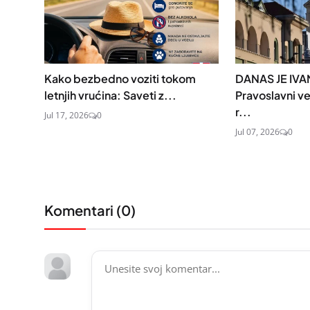
Kako bezbedno voziti tokom
DANAS JE IVA
letnjih vrućina: Saveti z...
Pravoslavni ve
r...
Jul 17, 2026
0
Jul 07, 2026
0
Komentari (
0
)