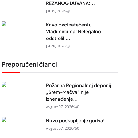
REZANOG DUVANA:...
Jul 09, 2026
0
Krivolovci zatečeni u
Vladimircima: Nelegalno
odstrelili...
Jul 28, 2026
0
Preporučeni članci
Požar na Regionalnoj deponiji
„Srem-Mačva“ nije
iznenađenje...
Avgust 07, 2026
0
Novo poskupljenje goriva!
Avgust 07, 2026
0