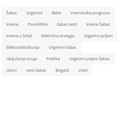
Šabac
Urgentni
Bebe
Vremenska prognoza
Vreme
Porodilište
šabac vesti
Vreme Šabac
Vreme u Srbiji
Električna energija
Urgentni prijem
Elektrodistribucija
Urgentni šabac
Isključenje struje
Politika
Urgentni prijem Šabac
Izbori
vesti šabac
Bogatić
Vesti