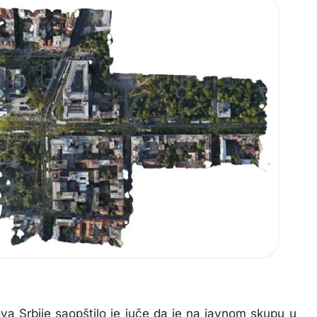
ova Srbije saopštilo je juče da je na javnom skupu u