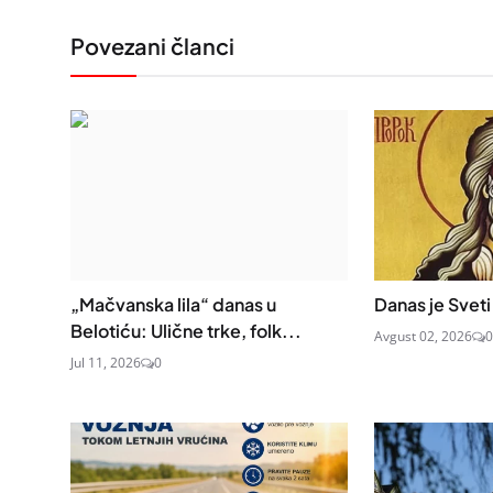
Povezani članci
„Mačvanska lila“ danas u
Danas je Sveti I
Belotiću: Ulične trke, folk...
Avgust 02, 2026
0
Jul 11, 2026
0