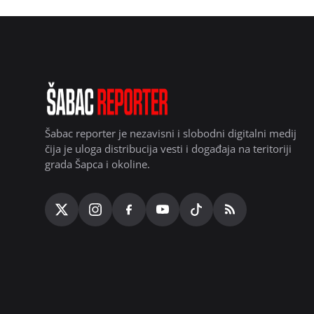
Šabac reporter je nezavisni i slobodni digitalni medij
čija je uloga distribucija vesti i događaja na teritoriji
grada Šapca i okoline.