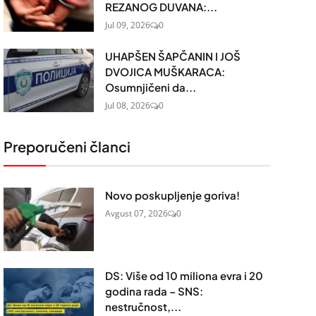
REZANOG DUVANA:...
Jul 09, 2026
0
UHAPŠEN ŠAPČANIN I JOŠ
DVOJICA MUŠKARACA:
Osumnjičeni da...
Jul 08, 2026
0
Preporučeni članci
Novo poskupljenje goriva!
Avgust 07, 2026
0
DS: Više od 10 miliona evra i 20
godina rada – SNS:
nestručnost,...