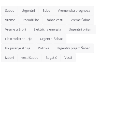
Šabac
Urgentni
Bebe
Vremenska prognoza
Vreme
Porodilište
šabac vesti
Vreme Šabac
Vreme u Srbiji
Električna energija
Urgentni prijem
Elektrodistribucija
Urgentni šabac
Isključenje struje
Politika
Urgentni prijem Šabac
Izbori
vesti šabac
Bogatić
Vesti