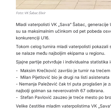
Foto: VK Šabac Elixir
Mladi vaterpolisti VK „Sava“ Šabac
,
generacije U
su sa maksimalnim učinkom od pet pobeda osvoji
konkurenciji U16.
Tokom celog turnira mladi vaterpolisti pokazali s
se nalaze među najboljim ekipama u regionu.
Sjajne partije potvrđuje i individualna statistika 
- Maksim Krečković završio je turnir na trećem 
- Milan Pijetlović bio je drugi na listi asistena
- Nemanja Paležević čak tri puta proglašen je z
najbolji golman sa neverovatnih 67 odbrana.
- Stefan Pavlović zauzeo je treće mesto po broj
Velike čestitke mladim
vaterpolistima VK „Sava