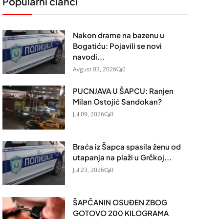
Popularni članci
Nakon drame na bazenu u
Bogatiću: Pojavili se novi
navodi...
Avgust 03, 2026
0
PUCNJAVA U ŠAPCU: Ranjen
Milan Ostojić Sandokan?
Jul 09, 2026
0
Braća iz Šapca spasila ženu od
utapanja na plaži u Grčkoj...
Jul 23, 2026
0
ŠAPČANIN OSUĐEN ZBOG
GOTOVO 200 KILOGRAMA