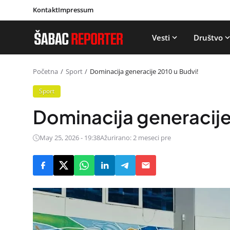
Kontakt
Impressum
Vesti
Društvo
Početna
Sport
Dominacija generacije 2010 u Budvi!
Sport
Dominacija generacije
May 25, 2026 - 19:38
Ažurirano: 2 meseci pre