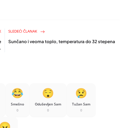
K
SLEDEĆI ČLANAK
e
Sunčano i veoma toplo, temperatura do 32 stepena
.
Smešno
Oduševljen Sam
Tužan Sam
0
0
0