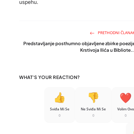
uspehu.
PRETHODNI ČLANA
Predstavljanje posthumno objavljene zbirke poezij
Krstivoja Ilića u Bibliote..
WHAT'S YOUR REACTION?
Sviđa Mi Se
Ne Sviđa Mi Se
Volim Ovo
0
0
0