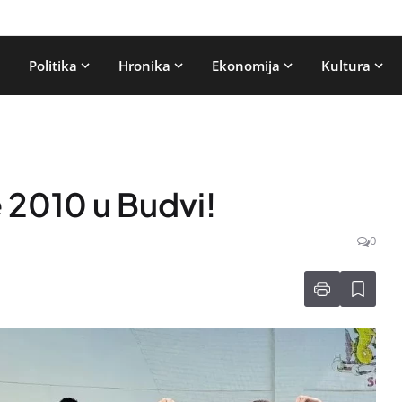
Politika
Hronika
Ekonomija
Kultura
 2010 u Budvi!
0