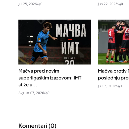
Jul 25, 2026
0
Jun 22, 2026
0
Mačva pred novim
Mačva protiv M
superligaškim izazovom: IMT
poslednju pro
stiže u...
Jul 05, 2026
0
Avgust 07, 2026
0
Komentari (
0
)