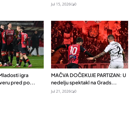
Jul 15, 2026
0
ladosti igra
MAČVA DOČEKUJE PARTIZAN: U
veru pred po...
nedelju spektakl na Grads...
Jul 21, 2026
0