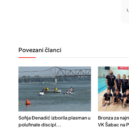
L
Povezani članci
Sofija Đenadić izborila plasman u
Bronza za naj
polufinale discipl...
VK Šabac na P