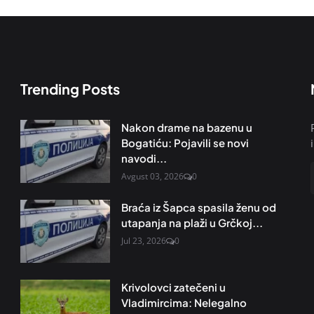
Trending Posts
Nakon drame na bazenu u
Bogatiću: Pojavili se novi
navodi...
Avgust 03, 2026
0
Braća iz Šapca spasila ženu od
utapanja na plaži u Grčkoj...
Jul 23, 2026
0
Krivolovci zatečeni u
Vladimircima: Nelegalno