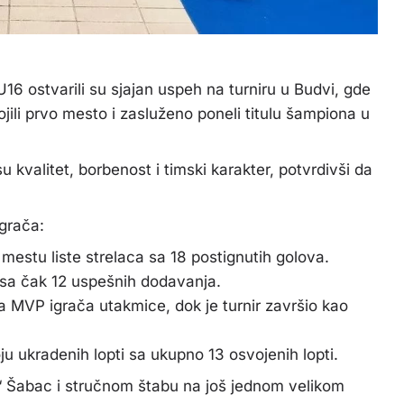
16 ostvarili su sjajan uspeh na turniru u Budvi, gde
li prvo mesto i zasluženo poneli titulu šampiona u
u kvalitet, borbenost i timski karakter, potvrdivši da
igrača:
mestu liste strelaca sa 18 postignutih golova.
ta sa čak 12 uspešnih dodavanja.
a MVP igrača utakmice, dok je turnir završio kao
u ukradenih lopti sa ukupno 13 osvojenih lopti.
“ Šabac
i stručnom štabu na još jednom velikom