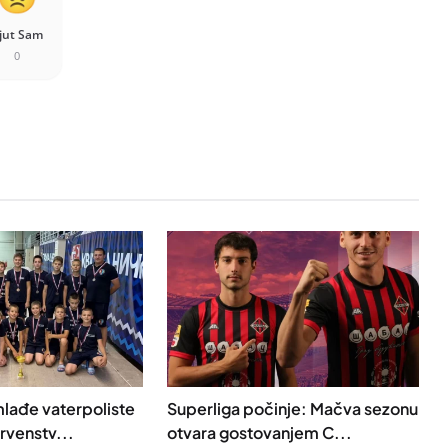
jut Sam
0
mlađe vaterpoliste
Superliga počinje: Mačva sezonu
rvenstv...
otvara gostovanjem C...