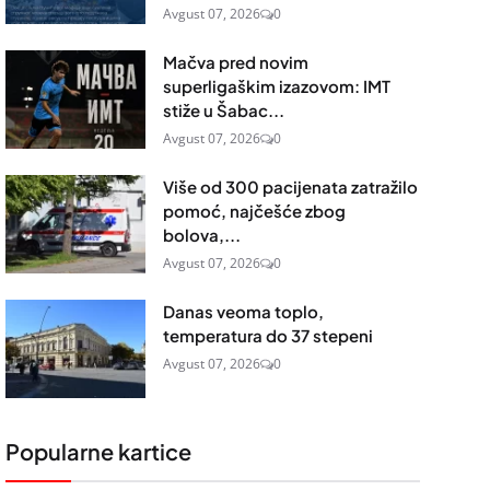
Avgust 07, 2026
0
Mačva pred novim
superligaškim izazovom: IMT
stiže u Šabac...
Avgust 07, 2026
0
Više od 300 pacijenata zatražilo
pomoć, najčešće zbog
bolova,...
Avgust 07, 2026
0
Danas veoma toplo,
temperatura do 37 stepeni
Avgust 07, 2026
0
Popularne kartice