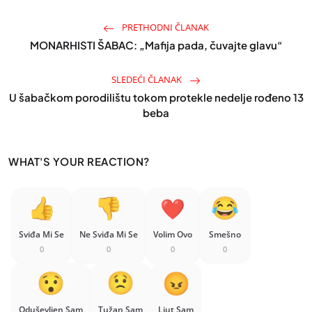
PRETHODNI ČLANAK
MONARHISTI ŠABAC: „Mafija pada, čuvajte glavu“
SLEDEĆI ČLANAK
U šabačkom porodilištu tokom protekle nedelje rođeno 13
beba
WHAT'S YOUR REACTION?
Sviđa Mi Se
Ne Sviđa Mi Se
Volim Ovo
Smešno
0
0
0
0
Oduševljen Sam
Tužan Sam
Ljut Sam