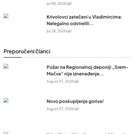
Jul 09, 2026
0
Krivolovci zatečeni u Vladimircima:
Nelegalno odstrelili...
Jul 28, 2026
0
Preporučeni članci
Požar na Regionalnoj deponiji „Srem-
Mačva“ nije iznenađenje...
Avgust 07, 2026
0
Novo poskupljenje goriva!
Avgust 07, 2026
0