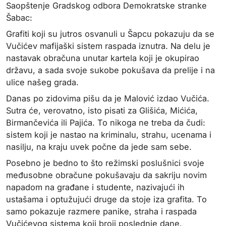
Saopštenje Gradskog odbora Demokratske stranke
Šabac:
Grafiti koji su jutros osvanuli u Šapcu pokazuju da se
Vučićev mafijaški sistem raspada iznutra. Na delu je
nastavak obračuna unutar kartela koji je okupirao
državu, a sada svoje sukobe pokušava da prelije i na
ulice našeg grada.
Danas po zidovima pišu da je Malović izdao Vučića.
Sutra će, verovatno, isto pisati za Glišića, Mićića,
Birmančevića ili Pajića. To nikoga ne treba da čudi:
sistem koji je nastao na kriminalu, strahu, ucenama i
nasilju, na kraju uvek počne da jede sam sebe.
Posebno je bedno to što režimski poslušnici svoje
međusobne obračune pokušavaju da sakriju novim
napadom na građane i studente, nazivajući ih
ustašama i optužujući druge da stoje iza grafita. To
samo pokazuje razmere panike, straha i raspada
Vučićevog sistema koji broji poslednje dane.