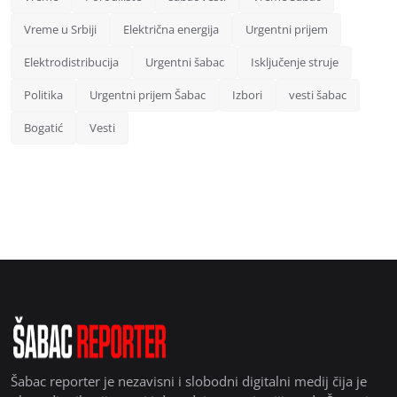
Vreme u Srbiji
Električna energija
Urgentni prijem
Elektrodistribucija
Urgentni šabac
Isključenje struje
Politika
Urgentni prijem Šabac
Izbori
vesti šabac
Bogatić
Vesti
Šabac reporter je nezavisni i slobodni digitalni medij čija je