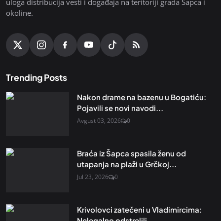
uloga distribucija vesti i događaja na teritoriji grada Šapca i
okoline.
Trending Posts
Nakon drame na bazenu u Bogatiću:
Pojavili se novi navodi...
Avgust 03, 2026
0
Braća iz Šapca spasila ženu od
utapanja na plaži u Grčkoj...
Jul 23, 2026
0
Krivolovci zatečeni u Vladimircima:
Nelegalno odstrelili...