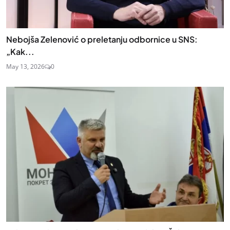
Nebojša Zelenović o preletanju odbornice u SNS:
„Kak...
May 13, 2026
0