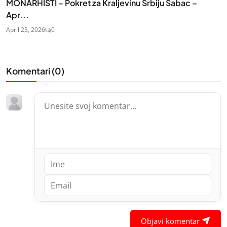
MONARHISTI – Pokret za Kraljevinu Srbiju Šabac –
Apr...
April 23, 2026
0
Komentari (
0
)
Objavi komentar