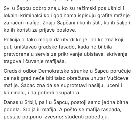
Svi u Šapcu dobro znaju ko su režimski poslušnici i
lokalni kriminalci koji godinama ispisuju grafite mržnje
za račun mafije. Znaju Šapčani i ko ih štiti, ko ih šalje i
ko ih koristi za prljave poslove.
Policija bi lako mogla da utvrdi ko je, po ko zna koji
put, uništavao gradske fasade, kada ne bi bila
pretvorena u servis za prikrivanje ubistava, skrivanje
tragova i čuvanje mafijaša.
Gradski odbor Demokratske stranke u Šapcu poručuje
da naš grad neće biti talac obračuna unutar Vučićeve
mafije. Šabac zna da se suprotstavi nasilju, uceni i
kriminalu, i da pobedi okupatora.
Danas u Srbiji, pa i u Šapcu, postoji samo jedna bitna
podela: Srbija ili mafija. A pošto se mafija raspada,
postaje potpuno izvesno: studenti pobeđuju.