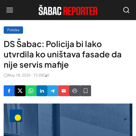
Politika
DS Šabac: Policija bi lako
utvrdila ko uništava fasade da
nije servis mafije
May 18, 2026 - 15:30
0