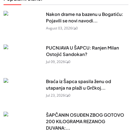
Nakon drame na bazenu u Bogatiću:
Pojavili se novi navodi...
Avgust 03, 2026
0
PUCNJAVA U ŠAPCU: Ranjen Milan
Ostojić Sandokan?
Jul 09, 2026
0
Braća iz Šapca spasila ženu od
utapanja na plaži u Grčkoj...
Jul 23, 2026
0
ŠAPČANIN OSUĐEN ZBOG GOTOVO
200 KILOGRAMA REZANOG
DUVANA:...